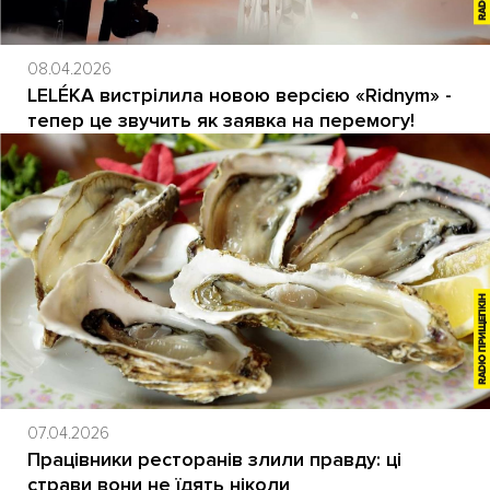
08.04.2026
LELÉKA вистрілила новою версією «Ridnym» -
тепер це звучить як заявка на перемогу!
07.04.2026
Працівники ресторанів злили правду: ці
страви вони не їдять ніколи