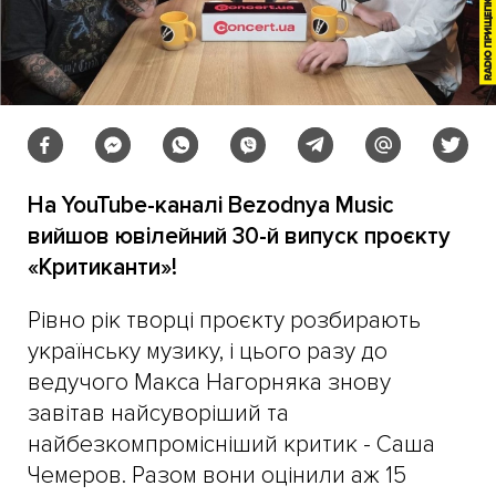
На YouTube-каналі Bezodnya Music
вийшов ювілейний 30-й випуск проєкту
«Критиканти»!
Рівно рік творці проєкту розбирають
українську музику, і цього разу до
ведучого Макса Нагорняка знову
завітав найсуворіший та
найбезкомпромісніший критик - Саша
Чемеров. Разом вони оцінили аж 15