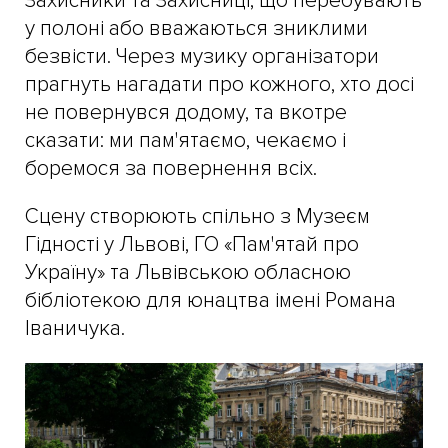
Захисники та Захисниці, що перебувають
у полоні або вважаються зниклими
безвісти. Через музику організатори
прагнуть нагадати про кожного, хто досі
не повернувся додому, та вкотре
сказати: ми пам'ятаємо, чекаємо і
боремося за повернення всіх.
Сцену створюють спільно з Музеєм
Гідності у Львові, ГО «Пам'ятай про
Україну» та Львівською обласною
бібліотекою для юнацтва імені Романа
Іваничука.