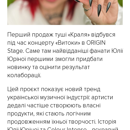
Перший продаж туші «Краля» відбувся
під час концерту «Витоки» в ORIGIN
Stage. Саме там найвідданіші фанати Юлії
Юріної першими змогли придбати
новинку та оцінити результат
колаборації.
Цей проєкт показує новий тренд
української музичної індустрії: артисти
дедалі частіше створюють власні
продукти, які стають логічним
продовженням їхньої творчості. Історія
Юлії Юріної та Colour Intense - яскравий