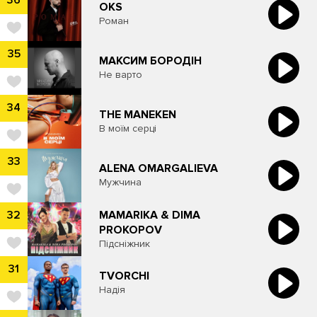
36
OKS
Роман
35
МАКСИМ БОРОДІН
Не варто
34
THE MANEKEN
В моїм серці
33
ALENA OMARGALIEVA
Мужчина
MAMARIKA & DIMA
32
PROKOPOV
Підсніжник
31
TVORCHI
Надія