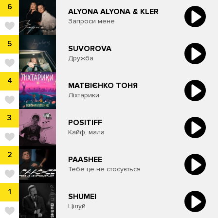
6
ALYONA ALYONA & KLER
Запроси мене
5
SUVOROVA
Дружба
4
МАТВІЄНКО ТОНЯ
Ліхтарики
3
POSITIFF
Кайф, мала
2
PAASHEE
Тебе це не стосується
1
SHUMEI
Цілуй