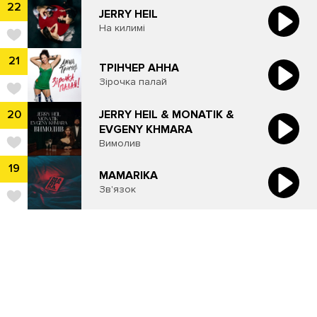
22
JERRY HEIL
На килимі
21
ТРІНЧЕР АННА
Зірочка палай
JERRY HEIL & MONATIK &
20
EVGENY KHMARA
Вимолив
19
MAMARIKA
Зв'язок