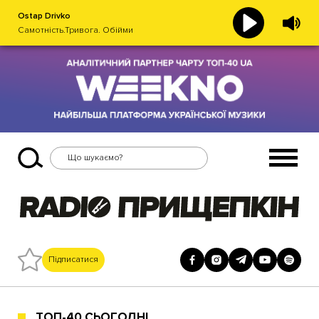
Ostap Drivko
Самотність.Тривога. Обійми
Підписатися
ТОП-40 СЬОГОДНІ