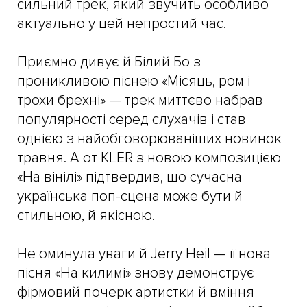
сильний трек, який звучить особливо
актуально у цей непростий час.
Приємно дивує й Білий Бо з
проникливою піснею «Місяць, ром і
трохи брехні» — трек миттєво набрав
популярності серед слухачів і став
однією з найобговорюваніших новинок
травня. А от KLER з новою композицією
«На вінілі» підтвердив, що сучасна
українська поп-сцена може бути й
стильною, й якісною.
Не оминула уваги й Jerry Heil — її нова
пісня «На килимі» знову демонструє
фірмовий почерк артистки й вміння