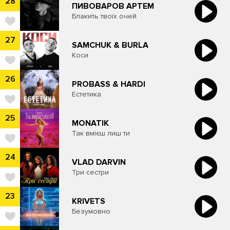
28
ПИВОВАРОВ АРТЕМ
Блакить твоїх очей
27
​SAMCHUK & BURLA
Коси
26
PROBASS & HARDI
Естетика
25
MONATIK
Так вмієш лиш ти
24
VLAD DARVIN
Три сестри
23
KRIVETS
Безумовно