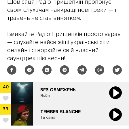
Щомісяця Радіо Прищепкін пропонує
своїм слухачам найкращі нові треки — і
травень не став винятком.
Вмикайте Радіо Прищепкін просто зараз
— слухайте найсвіжіші українські хіти
онлайн і створюйте свій власний
саундтрек цієї весни!
40
БЕЗ ОБМЕЖЕНЬ
Якби
39
TEMBER BLANCHE
Та сама