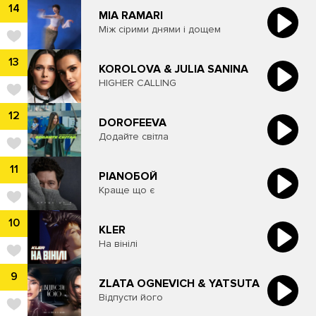
14
MIA RAMARI
Між сірими днями і дощем
13
KOROLOVA & JULIA SANINA
HIGHER CALLING
12
DOROFEEVA
Додайте світла
11
PIANOБОЙ
Краще що є
10
​KLER
На вінілі
9
ZLATA OGNEVICH & YATSUTA
Відпусти його