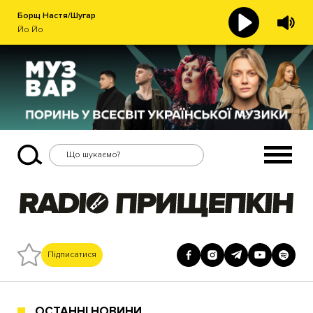
Борщ Настя/Шугар
Йо Йо
Підписатися
ОСТАННІ НОВИНИ