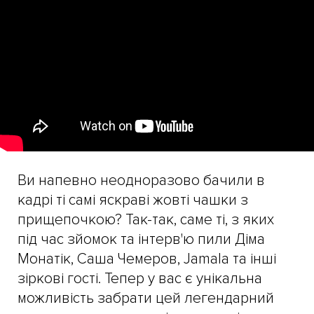
Ви напевно неодноразово бачили в
кадрі ті самі яскраві жовті чашки з
прищепочкою? Так-так, саме ті, з яких
під час зйомок та інтерв'ю пили Діма
Монатік, Саша Чемеров, Jamala та інші
зіркові гості. Тепер у вас є унікальна
можливість забрати цей легендарний