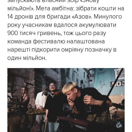
запускають власний збір «Знову
мільйон!». Мета амбітна: зібрати кошти на
14 дронів для бригади «Азов». Минулого
року учасникам вдалося акумулювати
900 тисяч гривень, тож цього разу
команда фестивалю налаштована
нарешті підкорити омріяну позначку в
один мільйон.