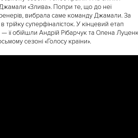
жамали «Злива». Попри те, що до неї
тренерів, вибрала саме команду Джамали. За
 трійку суперфіналісток. У кінцевий етап
 — її обійшли Андрій Рібарчук та Олена Луценк
осьмому сезоні «Голосу країни».