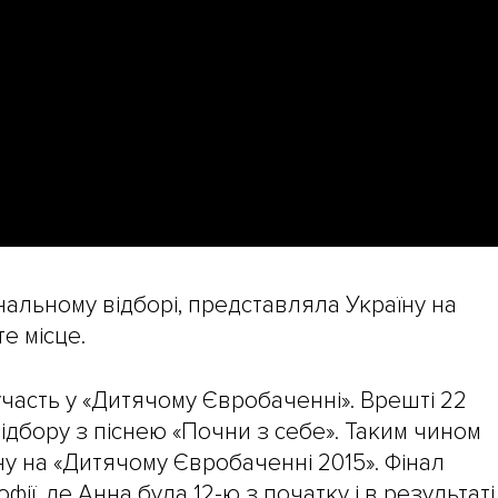
ональному відборі, представляла Україну на
те місце.
участь у «Дитячому Євробаченні». Врешті 22
ідбору з піснею «Почни з себе». Таким чином
у на «Дитячому Євробаченні 2015». Фінал
фії, де Анна була 12-ю з початку і в результаті