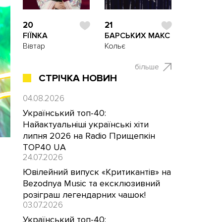
20
21
FIЇNKA
БАРСЬКИХ МАКС
Вівтар
Кольє
більше
СТРІЧКА НОВИН
04.08.2026
Український топ-40:
Найактуальніші українські хіти
липня 2026 на Radio Прищепкін
TOP40 UA
24.07.2026
Ювілейний випуск «Критикантів» на
Bezodnya Music та ексклюзивний
розіграш легендарних чашок!
03.07.2026
Український топ-40: