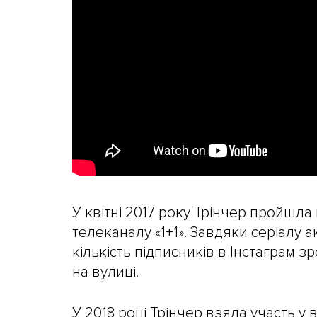
У квітні 2017 року Трінчер пройшла
телеканалу «1+1». Завдяки серіалу 
кількість підписників в Інстаграм зр
на вулиці.
У 2018 році Трінчер взяла участь у 