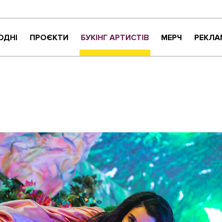
ОДНІ
ПРОЄКТИ
БУКІНГ АРТИСТІВ
МЕРЧ
РЕКЛА
КРИТИКАНТИ
НАЙНАЙСОНҐ
ВАРТО УВАГИ
ЖИТТЯ ПРЕКРАСНЕ
МУЗИЧНЕ РОЗПАКУВАННЯ
NEW NAME
СУЧАСНЕ УКРАЇНСЬКЕ КАРАОКЕ