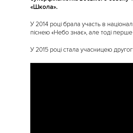
«Школа».
У 2014 році брала участь в націона
піснею «Небо знає», але тоді перше 
У 2015 році стала учасницею другог