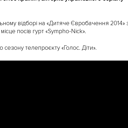
льному відборі на «Дитяче Євробачення 2014» 
місце посів гурт «Sympho-Nick».
о сезону телепроєкту «Голос. Діти».