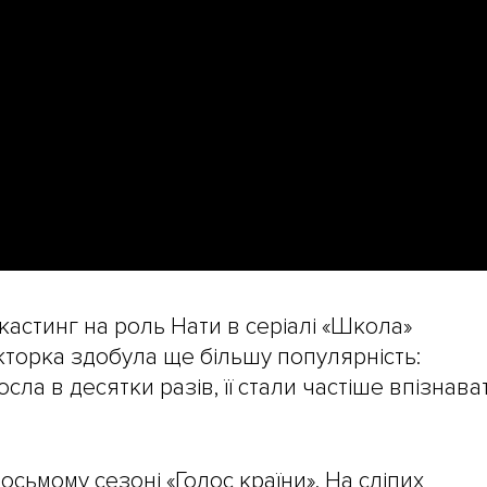
 кастинг на роль Нати в серіалі «Школа»
акторка здобула ще більшу популярність:
осла в десятки разів, її стали частіше впізнава
восьмому сезоні «Голос країни». На сліпих