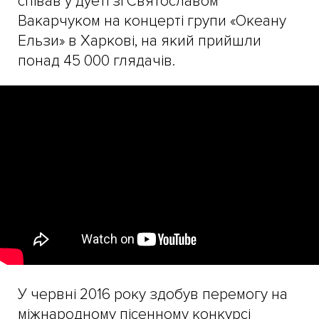
співав у дуеті зі Святославом
Вакарчуком на концерті групи «Океану
Ельзи» в Харкові, на який прийшли
понад 45 000 глядачів.
У червні 2016 року здобув перемогу на
міжнародному пісенному конкурсі