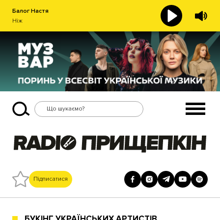
Балог Настя
Ніж
Підписатися
БУКІНГ УКРАЇНСЬКИХ АРТИСТІВ