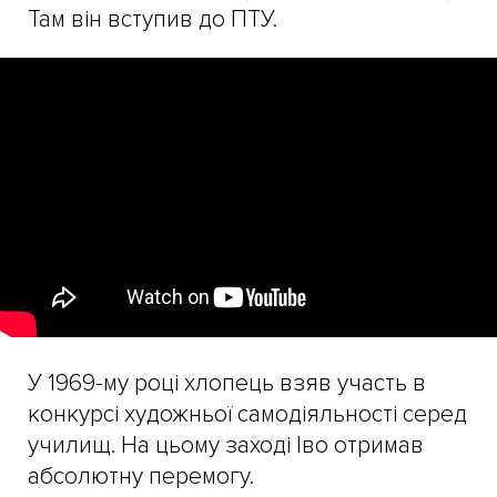
Там він вступив до ПТУ.
У 1969-му році хлопець взяв участь в
конкурсі художньої самодіяльності серед
училищ. На цьому заході Іво отримав
абсолютну перемогу.