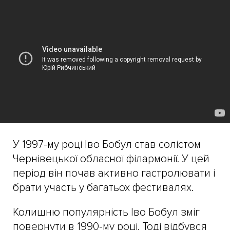
У 1997-му році Іво Бобул став солістом
Чернівецької обласної філармонії. У цей
період він почав активно гастролювати і
брати участь у багатьох фестивалях.
Колишню популярність Іво Бобул зміг
повернути в 1990-му році. Тоді відбувся