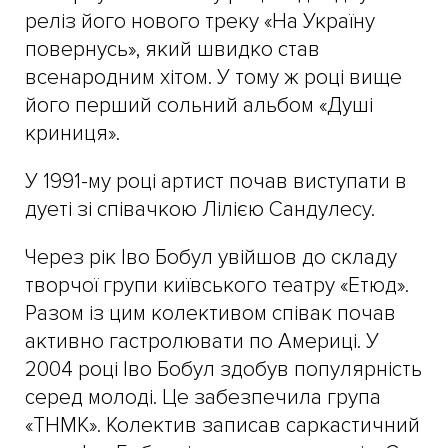
реліз його нового треку «На Україну
повернусь», який швидко став
всенародним хітом. У тому ж році вище
його перший сольний альбом «Душі
криниця».
У 1991-му році артист почав виступати в
дуеті зі співачкою Лілією Сандулесу.
Через рік Іво Бобул увійшов до складу
творчої групи київського театру «Етюд».
Разом із цим колективом співак почав
активно гастролювати по Америці. У
2004 році Іво Бобул здобув популярність
серед молоді. Це забезпечила група
«ТНМК». Колектив записав саркастичний