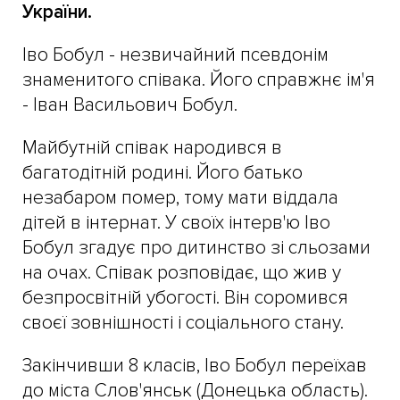
України.
Іво Бобул - незвичайний псевдонім
знаменитого співака. Його справжнє ім'я
- Іван Васильович Бобул.
Майбутній співак народився в
багатодітній родині. Його батько
незабаром помер, тому мати віддала
дітей в інтернат. У своїх інтерв'ю Іво
Бобул згадує про дитинство зі сльозами
на очах. Співак розповідає, що жив у
безпросвітній убогості. Він соромився
своєї зовнішності і соціального стану.
Закінчивши 8 класів, Іво Бобул переїхав
до міста Слов'янськ (Донецька область).