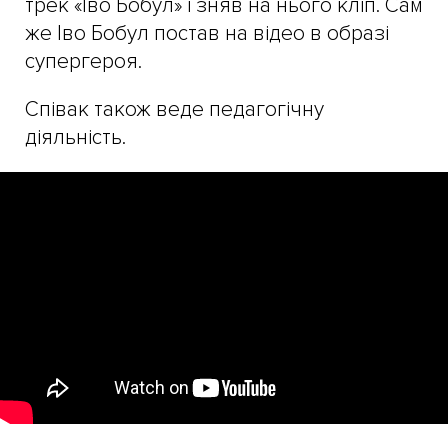
трек «Іво Бобул» і зняв на нього кліп. Сам
же Іво Бобул постав на відео в образі
супергероя.
Співак також веде педагогічну
діяльність.