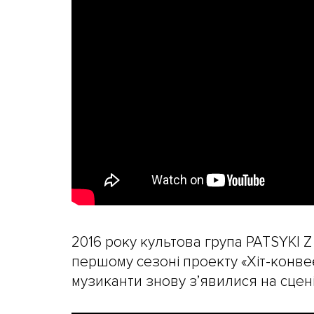
2016 року культова група PATSYKI 
першому сезоні проекту «Хіт-конве
музиканти знову з’явилися на сцені 