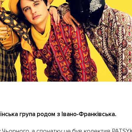
їнська група родом з Івано-Франківська.
у Чьорного, а спочатку це був колектив PATSYK