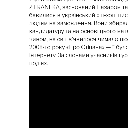
Z FRANEKA, заснований Назаром та
бавилися в український хіп-хоп, пи
людям на замовлення. Вони збирал
кандидатуру та на основі цього мат
чином, на світ з’явилося чимало пі
2008-го року «Про Стіпана» — її бул
Інтернету. За словами учасників гу
подіях.