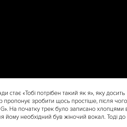
и стає «Тобі потрібен такий як я», яку досить
ар пропонує зробити щось простіше, після чог
G». На початку трек було записано хлопцями 
ня йому необхідний був жіночий вокал. Тоді до