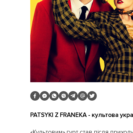
PATSYKI Z FRANEKA - культова укра
«Культовим» гурт став після приход