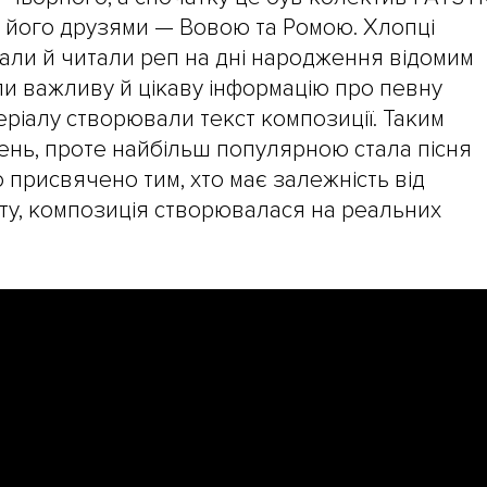
 його друзями — Вовою та Ромою. Хлопці
сали й читали реп на дні народження відомим
и важливу й цікаву інформацію про певну
еріалу створювали текст композиції. Таким
сень, проте найбільш популярною стала пісня
о присвячено тим, хто має залежність від
рту, композиція створювалася на реальних