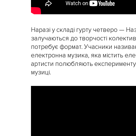
Наразі у складі гурту четверо — На
залучаються до творчості колективу
потребує формат. Учасники називаю
електронна музика, яка містить еле
артисти полюбляють експериментув
музиці.