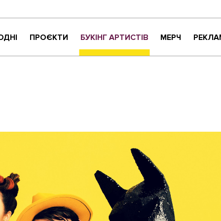
ОДНІ
ПРОЄКТИ
БУКІНГ АРТИСТІВ
МЕРЧ
РЕКЛА
КРИТИКАНТИ
НАЙНАЙСОНҐ
ВАРТО УВАГИ
ЖИТТЯ ПРЕКРАСНЕ
МУЗИЧНЕ РОЗПАКУВАННЯ
NEW NAME
СУЧАСНЕ УКРАЇНСЬКЕ КАРАОКЕ