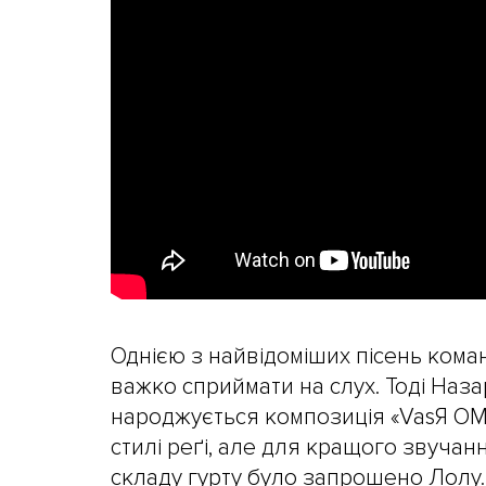
Однією з найвідоміших пісень команд
важко сприймати на слух. Тоді Наз
народжується композиція «VasЯ OM
стилі реґі, але для кращого звучан
складу гурту було запрошено Лолу.