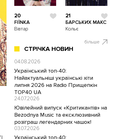
20
21
FIЇNKA
БАРСЬКИХ МАКС
Вівтар
Кольє
більше
СТРІЧКА НОВИН
04.08.2026
Український топ-40:
Найактуальніші українські хіти
липня 2026 на Radio Прищепкін
TOP40 UA
24.07.2026
Ювілейний випуск «Критикантів» на
Bezodnya Music та ексклюзивний
розіграш легендарних чашок!
03.07.2026
Український топ-40:
I