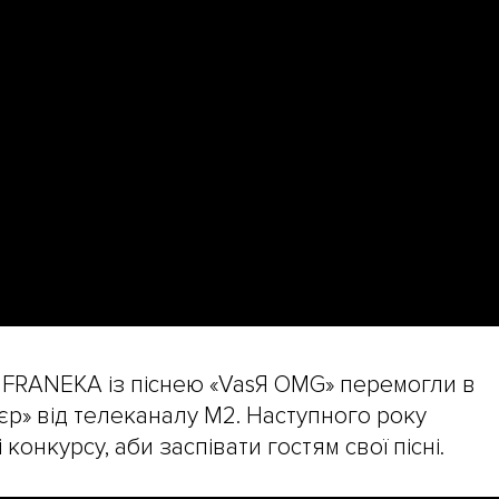
Z FRANEKA із піснею «VasЯ OMG» перемогли в
єр» від телеканалу М2. Наступного року
конкурсу, аби заспівати гостям свої пісні.