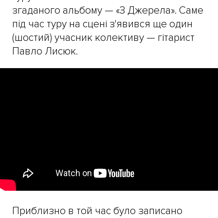
згаданого альбому — «З Джерела». Саме
під час туру на сцені з'явився ще один
(шостий) учасник колективу — гітарист
Павло Лисюк.
Приблизно в той час було записано