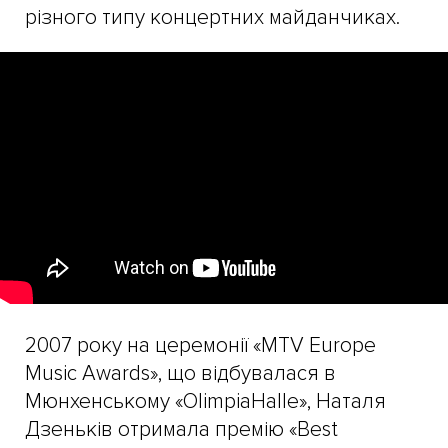
різного типу концертних майданчиках.
2007 року на церемонії «MTV Europe
Music Awards», що відбувалася в
Мюнхенському «OlimpiaHalle», Наталя
Дзеньків отримала премію «Best