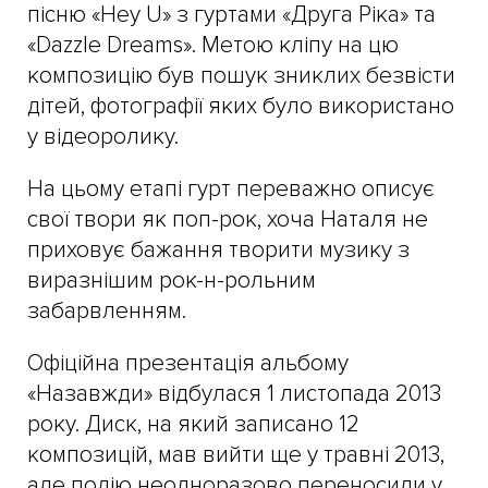
пісню «Hey U» з гуртами «Друга Ріка» та
«Dazzle Dreams». Метою кліпу на цю
композицію був пошук зниклих безвісти
дітей, фотографії яких було використано
у відеоролику.
На цьому етапі гурт переважно описує
свої твори як поп-рок, хоча Наталя не
приховує бажання творити музику з
виразнішим рок-н-рольним
забарвленням.
Офіційна презентація альбому
«Назавжди» відбулася 1 листопада 2013
року. Диск, на який записано 12
композицій, мав вийти ще у травні 2013,
але подію неодноразово переносили у