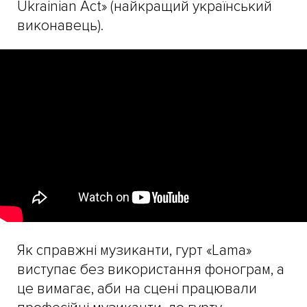
Ukrainian Act» (найкращий український
виконавець).
Як справжні музиканти, гурт «Lama»
виступає без використання фонограм, а
це вимагає, аби на сцені працювали