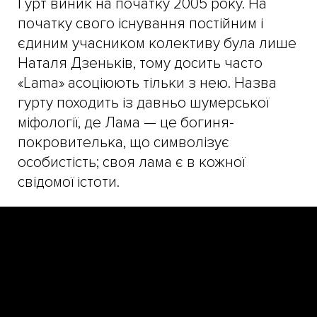
Гурт виник на початку 2005 року. На
початку свого існування постійним і
єдиним учасником колективу була лише
Наталя Дзеньків, тому досить часто
«Lama» асоціюють тільки з нею. Назва
гурту походить із давньо шумерської
міфології, де Лама — це богиня-
покровителька, що символізує
особистість; своя лама є в кожної
свідомої істоти.