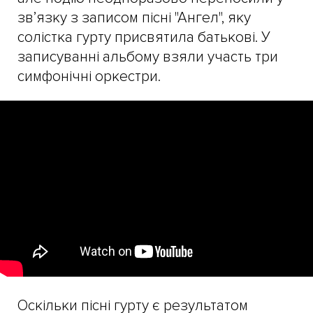
зв’язку з записом пісні "Ангел", яку
солістка гурту присвятила батькові. У
записуванні альбому взяли участь три
симфонічні оркестри.
Оскільки пісні гурту є результатом