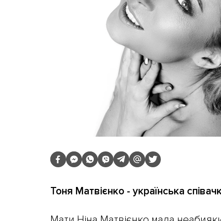
Тоня Матвієнко - українська співач
Мати Ніна Матвієнко мала неабиякий