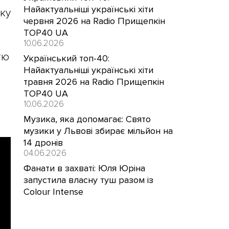
Найактуальніші українські хіти
оку
червня 2026 на Radio Прищепкін
TOP40 UA
10.06.2026
тю
Український топ-40:
Найактуальніші українські хіти
травня 2026 на Radio Прищепкін
TOP40 UA
10.06.2026
Музика, яка допомагає: Свято
музики у Львові збирає мільйон на
14 дронів
04.06.2026
Фанати в захваті: Юля Юріна
запустила власну туш разом із
Colour Intense