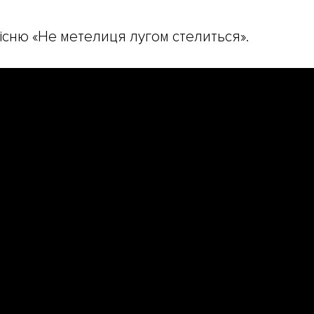
існю «Не метелиця лугом стелиться».