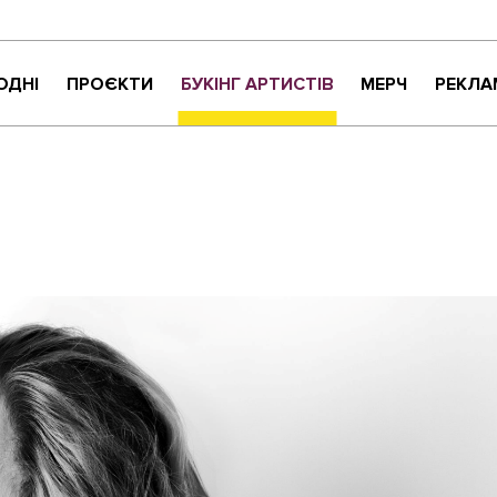
ОДНІ
ПРОЄКТИ
БУКІНГ АРТИСТІВ
МЕРЧ
РЕКЛА
КРИТИКАНТИ
НАЙНАЙСОНҐ
ВАРТО УВАГИ
ЖИТТЯ ПРЕКРАСНЕ
МУЗИЧНЕ РОЗПАКУВАННЯ
NEW NAME
СУЧАСНЕ УКРАЇНСЬКЕ КАРАОКЕ