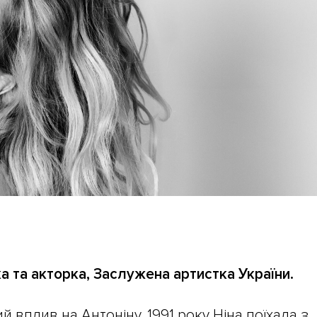
ка та акторка, Заслужена артистка України.
 вплив на Антоніну. 1991 року Ніна поїхала з