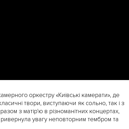
камерного оркестру «Київські камерати», де
класичні твори, виступаючи як сольно, так і з
разом з матір'ю в різноманітних концертах,
 привернула увагу неповторним тембром та