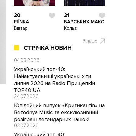
20
21
FIЇNKA
БАРСЬКИХ МАКС
Вівтар
Кольє
більше
СТРІЧКА НОВИН
04.08.2026
Український топ-40:
Найактуальніші українські хіти
липня 2026 на Radio Прищепкін
TOP40 UA
24.07.2026
Ювілейний випуск «Критикантів» на
Bezodnya Music та ексклюзивний
розіграш легендарних чашок!
03.07.2026
Український топ-40: