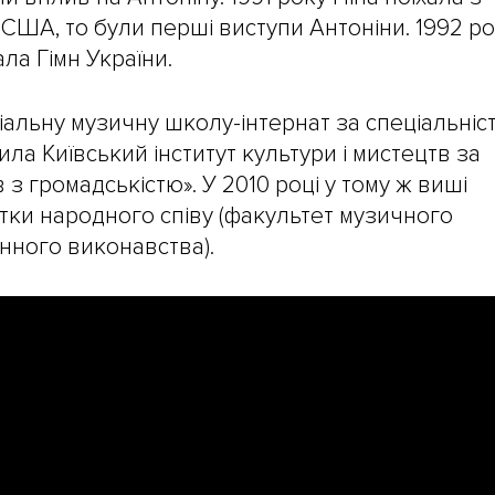
 США, то були перші виступи Антоніни. 1992 р
ла Гімн України.
ціальну музичну школу-інтернат за спеціальніс
ила Київський інститут культури і мистецтв за
з громадськістю». У 2010 році у тому ж виші
стки народного співу (факультет музичного
нного виконавства).