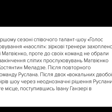
першому сезоні співочого талант-шоу «Голос
овування «наосліп»: зіркові тренери захоплен
і Матвієнко, проте до своїх команд не обрали
закінчення сліпих прослуховувань Матвієнко
остянтин Меладзе. Після повторного
оманду Руслана. Після двох «вокальних двобої
ірів шоу через неоднозначні рішення Руслани
ге місце, поступившись Івану Ганзері в