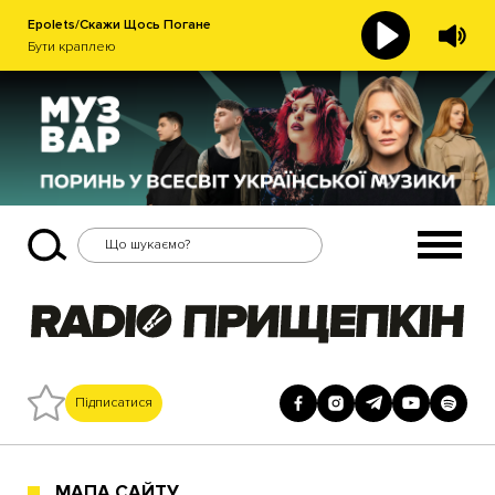
Epolets/Скажи Щось Погане
Бути краплею
Підписатися
МАПА САЙТУ