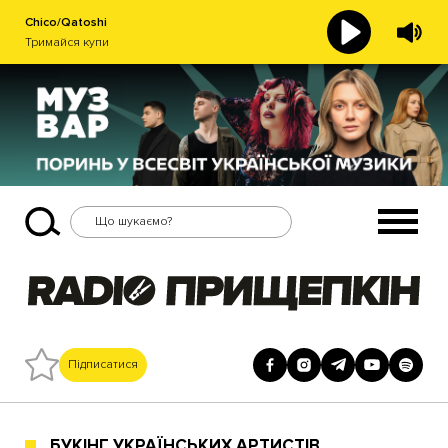
Chico/Qatoshi
Тримайся купи
Підписатися
БУКІНГ УКРАЇНСЬКИХ АРТИСТІВ