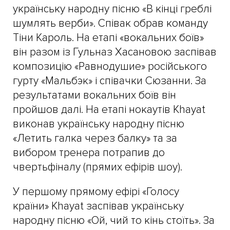
українську народну пісню «В кінці греблі
шумлять верби». Співак обрав команду
Тіни Кароль. На етапі «вокальних боїв»
він разом із Гульназ Хасановою заспівав
композицію «Равнодушие» російського
гурту «Мальбэк» і співачки Сюзанни. За
результатами вокальних боїв він
пройшов далі. На етапі нокаутів Khayat
виконав українську народну пісню
«Летить галка через балку» та за
вибором тренера потрапив до
чвертьфіналу (прямих ефірів шоу).
У першому прямому ефірі «Голосу
країни» Khayat заспівав українську
народну пісню «Ой, чий то кінь стоїть». За