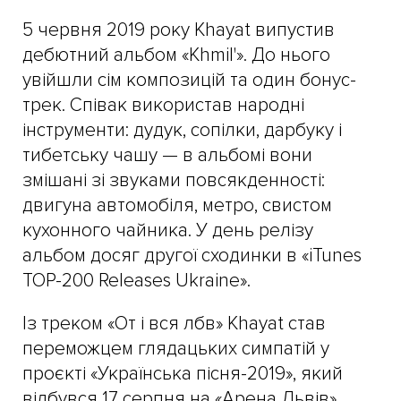
5 червня 2019 року Khayat випустив
дебютний альбом «Khmil'». До нього
увійшли сім композицій та один бонус-
трек. Співак використав народні
інструменти: дудук, сопілки, дарбуку і
тибетську чашу — в альбомі вони
змішані зі звуками повсякденності:
двигуна автомобіля, метро, свистом
кухонного чайника. У день релізу
альбом досяг другої сходинки в «iTunes
TOP-200 Releases Ukraine».
Із треком «От і вся лбв» Khayat став
переможцем глядацьких симпатій у
проєкті «Українська пісня-2019», який
відбувся 17 серпня на «Арена Львів».