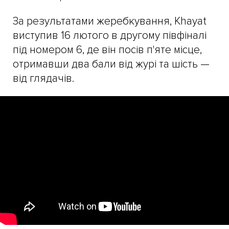
За результатами жеребкування, Khayat
виступив 16 лютого в другому півфіналі
під номером 6, де він посів п'яте місце,
отримавши два бали від журі та шість —
від глядачів.