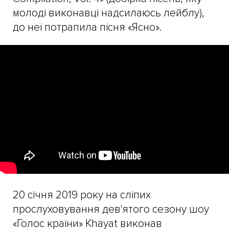
молоді виконавці надсилаюсь лейблу),
до неї потрапила пісня «Ясно».
20 січня 2019 року на сліпих
прослуховування дев'ятого сезону шоу
«Голос країни» Khayat виконав