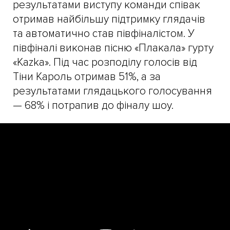
результатами виступу команди співак
отримав найбільшу підтримку глядачів
та автоматично став півфіналістом. У
півфіналі виконав пісню «Плакала» гурту
«Kazka». Під час розподілу голосів від
Тіни Кароль отримав 51%, а за
результатами глядацького голосування
— 68% і потрапив до фіналу шоу.