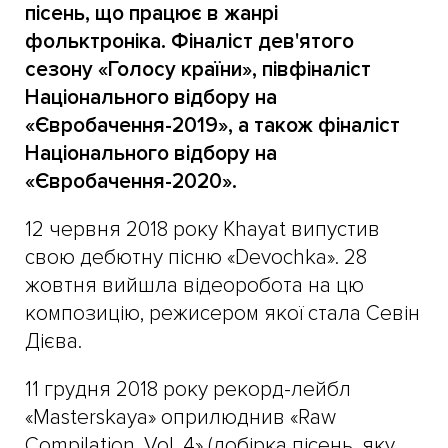
пісень, що працює в жанрі
фольктроніка. Фіналіст дев'ятого
сезону «Голосу країни», півфіналіст
Національного відбору на
«Євробачення-2019», а також фіналіст
Національного відбору на
«Євробачення-2020».
12 червня 2018 року Khayat випустив
свою дебютну пісню «Devochka». 28
жовтня вийшла відеоробота на цю
композицію, режисером якої стала Севін
Дієва.
11 грудня 2018 року рекорд-лейбл
«Masterskaya» оприлюднив «Raw
Compilation, Vol. 4» (добірка пісень, яку