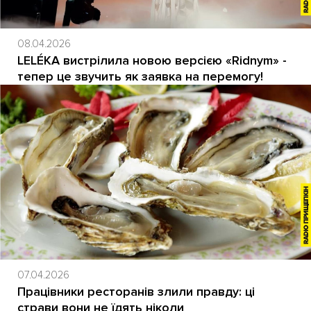
08.04.2026
LELÉKA вистрілила новою версією «Ridnym» -
тепер це звучить як заявка на перемогу!
07.04.2026
Працівники ресторанів злили правду: ці
страви вони не їдять ніколи