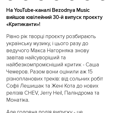
На YouTube-каналі Bezodnya Music
вийшов ювілейний 30-й випуск проєкту
«Критиканти»!
Рівно рік творці проєкту розбирають
українську музику, і цього разу до
ведучого Макса Нагорняка знову
завітав найсуворіший та
найбезкомпромісніший критик - Саша
Чемеров. Разом вони оцінили аж 15
різнопланових треків: від сольних робіт
Софії Лешишак та Жені Кота до нових
релізів CHEV, Jerry Heil, Паліндрома та
Монатіка.
Але головна подія випуску - це