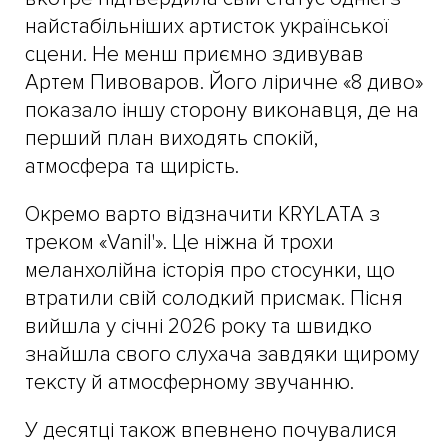
найстабільніших артисток української
сцени. Не менш приємно здивував
Артем Пивоваров. Його ліричне «8 диво»
показало іншу сторону виконавця, де на
перший план виходять спокій,
атмосфера та щирість.
Окремо варто відзначити KRYLATA з
треком «Vanil'». Це ніжна й трохи
меланхолійна історія про стосунки, що
втратили свій солодкий присмак. Пісня
вийшла у січні 2026 року та швидко
знайшла свого слухача завдяки щирому
тексту й атмосферному звучанню.
У десятці також впевнено почувалися