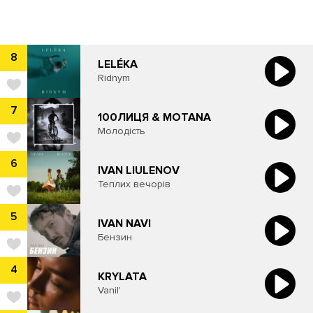
8
LELÉKA
Ridnym
7
100ЛИЦЯ & MOTANA
Молодість
6
IVAN LIULENOV
Теплих вечорів
5
IVAN NAVI
Бензин
4
KRYLATA
Vanil'