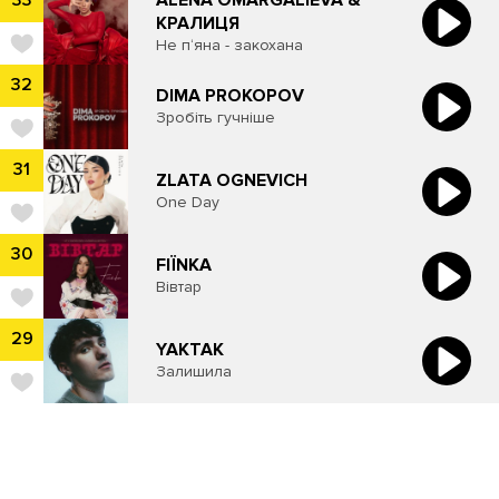
33
КРАЛИЦЯ
Не п‘яна - закохана
32
​DIMA PROKOPOV
Зробіть гучніше
31
ZLATA OGNEVICH
One Day
30
FIЇNKA
Вівтар
29
YAKTAK
Залишила