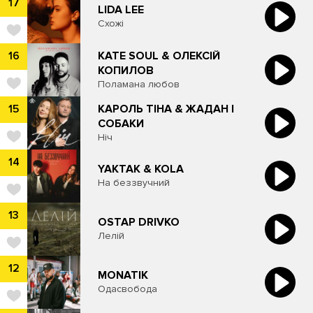
17
LIDA LEE
Схожі
KATE SOUL & ОЛЕКСІЙ
16
КОПИЛОВ
Поламана любов
КАРОЛЬ ТІНА & ЖАДАН І
15
СОБАКИ
Ніч
14
YAKTAK & KOLA
На беззвучний
13
OSTAP DRIVKO
Лелій
12
MONATIK
Одасвобода