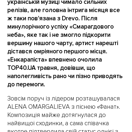
українській музиці чимало сильних
релізів, але головна інтрига місяця все
ж таки пов'язана з Drevo. Після
минулорічного успіху «Смарагдового
неба», яке так і не змогло підкорити
вершину нашого чарту, артист нарешті
дістався омріяного першого місця.
«Енкарапіста» впевнено очолила
TOP40.UA травня, довівши, що
наполегливість рано чи пізно приводять
до перемоги.
Зовсім поруч із лідером розташувалася
ALENA OMARGALIEVA з піснею «Фанат».
Композиція майже дотягнулася до
найвищої сходинки, а сама співачка
вкотре підтвердила свій статус однієї з