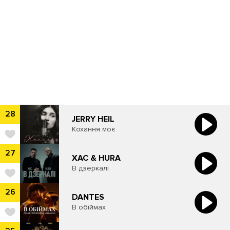
28
JERRY HEIL
Кохання моє
27
ХАС & HURA
В дзеркалі
26
DANTES
В обіймах