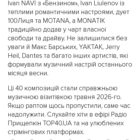
Ivan NAVI з «Бензином», Ivan Liulenov із
теплими романтичними настроями, дует
100Лиця та MOTANA, а MONATIK
традиційно додав у чарт власної
свободи та драйву. Не залишилися без
уваги й Макс Барських, YAKTAK, Jerry
Heil, Dantes та багато інших артистів, які
формували музичний настрій останнього
місяця весни.
Ці 40 композицій стали справжньою
музичною візитівкою травня 2026-го.
Якщо раптом щось пропустили, саме час
надолужити. Слухайте хіти в ефірі Радіо
Прищепкін TOP40.UA та на улюблених
стрімінгових платформах.