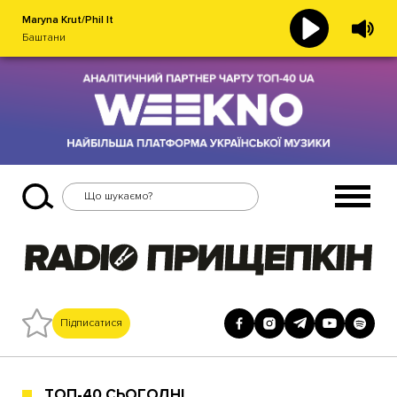
Maryna Krut/Phil It
Баштани
Підписатися
ТОП-40 СЬОГОДНІ