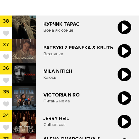
38
КУРЧИК ТАРАС
Вона як сонце
37
PATSYKI Z FRANEKA & KRUTЬ
Веснянка
36
MILA NITICH
Каюсь
35
VICTORIA NIRO
Питань нема
34
JERRY HEIL
Catharticus
ALENA OMARGALIEVA &