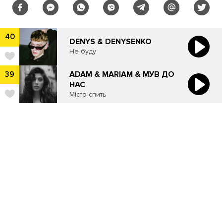
40
DENYS & DENYSENKO
Не буду
​ADAM & MARIAM & МУВ ДО
39
НАС
Місто спить