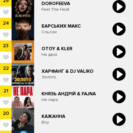
25
DOROFEEVA
Feel The Heat
24
БАРСЬКИХ МАКС
Сльози
23
OTOY & KLER
На двох
22
ХАРФАНГ & DJ VALIKO
Золото
21
КНЯЗЬ АНДРІЙ & FAJNA
Не пара
20
КАЖАННА
Boy