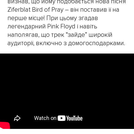
визнав, що йому подобається нова пісня
Ziferblat Bird of Pray – він поставив її на
перше місце! При цьому згадав
легендарний Pink Floyd і навіть
наполягав, що трек “зайде” широкій
аудиторії, включно з домогосподарками.