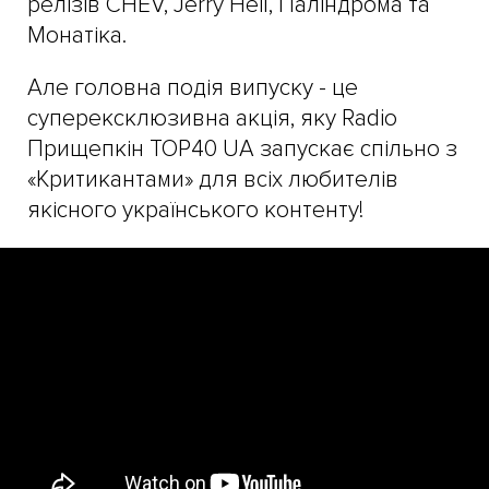
релізів CHEV, Jerry Heil, Паліндрома та
Монатіка.
Але головна подія випуску - це
суперексклюзивна акція, яку Radio
Прищепкін TOP40 UA запускає спільно з
«Критикантами» для всіх любителів
якісного українського контенту!