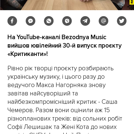
На YouTube-каналі Bezodnya Music
вийшов ювілейний 30-й випуск проєкту
«Критиканти»!
Рівно рік творці проєкту розбирають
українську музику, і цього разу до
ведучого Макса Нагорняка знову
завітав найсуворіший та
найбезкомпромісніший критик - Саша
Чемеров. Разом вони оцінили аж 15
різнопланових треків: від сольних робіт
Софії Лешишак та Жені Кота до нових