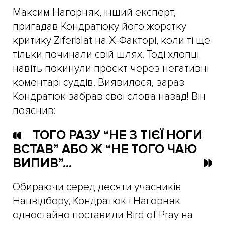
Максим Нагорняк, інший експерт,
пригадав Кондратюку його жорстку
критику Ziferblat на Х-Факторі, коли ті ще
тільки починали свій шлях. Тоді хлопці
навіть покинули проєкт через негативні
коментарі суддів. Виявилося, зараз
Кондратюк забрав свої слова назад! Він
пояснив:
ТОГО РАЗУ “НЕ З ТІЄЇ НОГИ
ВСТАВ” АБО Ж “НЕ ТОГО ЧАЮ
ВИПИВ”...
Обираючи серед десяти учасників
Нацвідбору, Кондратюк і Нагорняк
одностайно поставили Bird of Pray на