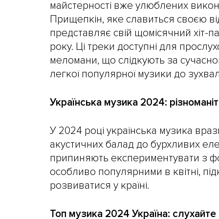
майстерності вже улюблених викона
Прищепкін, яке славиться своєю ві
представляє свій щомісячний хіт-па
року. Ці треки доступні для прослу
меломани, що слідкують за сучасно
легкої популярної музики до зухвал
Українська музика 2024: різноманітн
У 2024 році українська музика врази
акустичних балад до бурхливих елек
припиняють експериментувати з фор
особливо популярними в квітні, пі
розвиватися у країні.
Топ музика 2024 Україна: слухайт