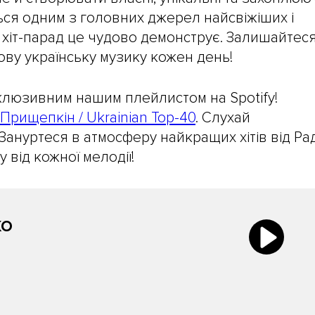
ся одним з головних джерел найсвіжіших і
й хіт-парад це чудово демонструє. Залишайтеся
ову українську музику кожен день!
люзивним нашим плейлистом на Spotify!
 Прищепкін / Ukrainian Top-40
. Слухай
 Зануртеся в атмосферу найкращих хітів від Ра
 від кожної мелодії!
KO