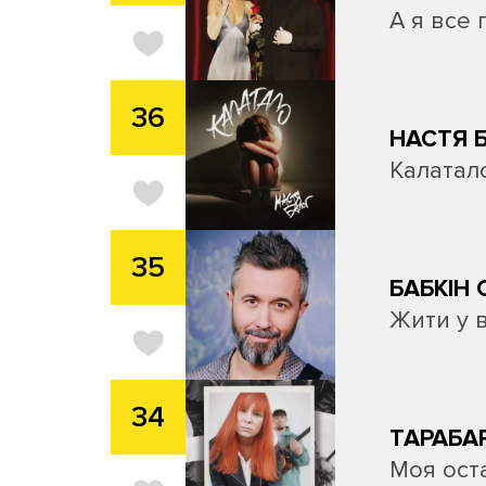
А я все 
36
НАСТЯ 
Калатал
35
БАБКІН 
Жити у в
34
ТАРАБА
Моя ост