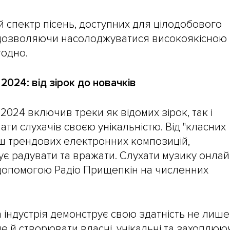
 спектр пісень, доступних для цілодобового
дозволяючи насолоджуватися високоякісною
годно.
 2024: від зірок до новачків
 2024 включив треки як відомих зірок, так і
ати слухачів своєю унікальністю. Від "класних
льш трендових електронних композицій,
є радувати та вражати. Слухати музику онла
допомогою Радіо Прищепкін на численних
 індустрія демонструє свою здатність не лише
ле й створювати власні, унікальні та захоплюю