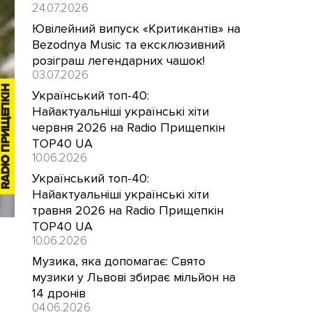
24.07.2026
Ювілейний випуск «Критикантів» на
Bezodnya Music та ексклюзивний
розіграш легендарних чашок!
03.07.2026
Український топ-40:
Найактуальніші українські хіти
червня 2026 на Radio Прищепкін
TOP40 UA
10.06.2026
Український топ-40:
Найактуальніші українські хіти
травня 2026 на Radio Прищепкін
TOP40 UA
10.06.2026
Музика, яка допомагає: Свято
музики у Львові збирає мільйон на
14 дронів
04.06.2026