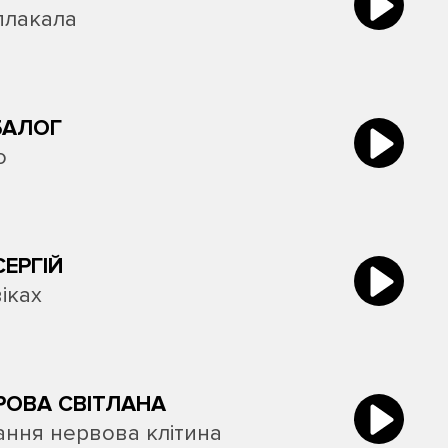
плакала
БАЛОГ
о
СЕРГІЙ
іках
РОВА СВІТЛАНА
ання нервова клітина