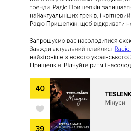
тренди. Радіо Прищепкін залишаєть
найактуальніших треків, і квітневи
Радіо Прищепкін, щоб відкривати н
Запрошуємо вас насолодитися екск
Завжди актуальний плейлист
Radio
найхітовіше з нового українського!
Прищепкін. Відчуйте ритм і насолоду
40
TESLEN
Мінуси
39