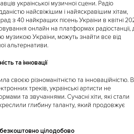
вців української музичної сцени. Радіо
дданістю найсвіжішим і найяскравішим хітам,
рад з 40 найкращих пісень України в квітні 20
ховування онлайн на платформах радіостанції, 
ю музикою України, можуть знайти все від
ої альтернативи.
ість та інновації
ла своєю різноманітністю та інноваційністю. В
тронних треків, українські артисти не
мами та звучаннями. Сучасні хіти, які стали
дкреслили глибину таланту, який продовжує
е безкоштовно цілодобово