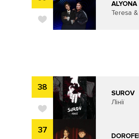
ALYONA 
Teresa &
38
SUROV
Лінії
37
DOROFE