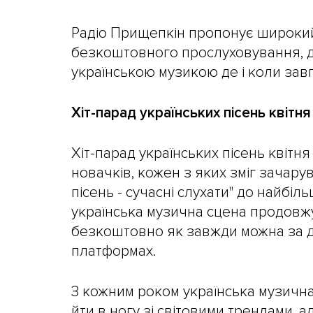
Радіо Прищепкін пропонує широкий
безкоштовного прослуховування, 
українською музикою де і коли зав
Хіт-парад українських пісень квітня
Хіт-парад українських пісень квітня
новачків, кожен з яких зміг зачарув
пісень - сучасні слухати" до найбі
українська музична сцена продовжу
безкоштовно як завжди можна за 
платформах.
З кожним роком українська музична
йти в ногу зі світовими трендами, а