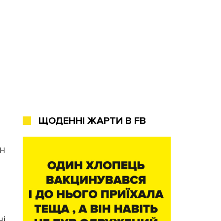
ЩОДЕННІ ЖАРТИ В FB
йн
чі