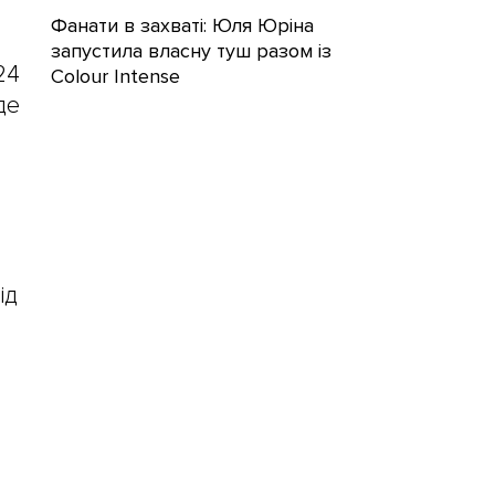
Фанати в захваті: Юля Юріна
запустила власну туш разом із
24
Colour Intense
де
ід