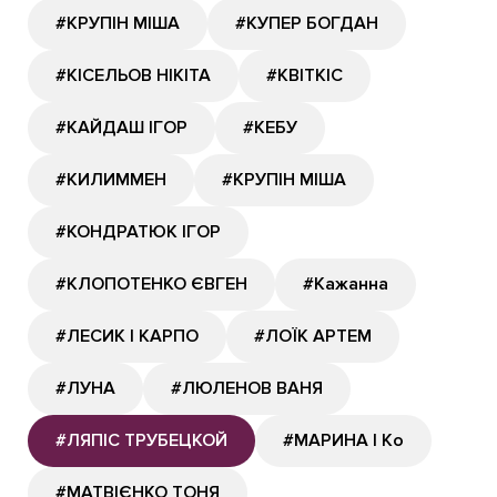
#КРУПІН МІША
#КУПЕР БОГДАН
#КІСЕЛЬОВ НІКІТА
#КВІТКІС
#КАЙДАШ ІГОР
#КЕБУ
#КИЛИММЕН
#КРУПІН МІША
#КОНДРАТЮК ІГОР
#КЛОПОТЕНКО ЄВГЕН
#Кажанна
#ЛЕСИК І КАРПО
#ЛОЇК АРТЕМ
#ЛУНА
#ЛЮЛЕНОВ ВАНЯ
#ЛЯПІС ТРУБЕЦКОЙ
#МАРИНА І Ко
#МАТВІЄНКО ТОНЯ