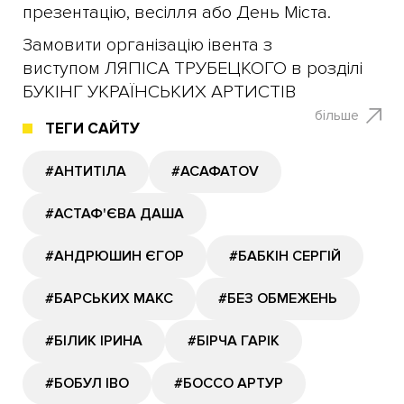
презентацію, весілля або День Міста.
Замовити організацію івента з
виступом ЛЯПІСА ТРУБЕЦКОГО в розділі
БУКІНГ УКРАЇНСЬКИХ АРТИСТІВ
більше
ТЕГИ САЙТУ
#АНТИТІЛА
#АСАФАТОV
#АСТАФ'ЄВА ДАША
#АНДРЮШИН ЄГОР
#БАБКІН СЕРГІЙ
#БАРСЬКИХ МАКС
#БЕЗ ОБМЕЖЕНЬ
#БІЛИК ІРИНА
#БІРЧА ГАРІК
#БОБУЛ ІВО
#БОССО АРТУР