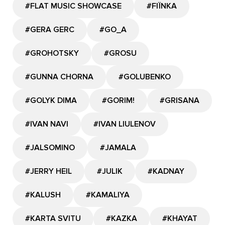
#FLAT MUSIC SHOWCASE
#FIЇNKA
#GERA GERC
#GО_A
#GROHOTSKY
#GROSU
#GUNNA CHORNA
#GOLUBENKO
#GOLYK DIMA
#GORIM!
#GRISANA
#IVAN NAVI
#IVAN LIULENOV
#JALSOMINO
#JAMALA
#JERRY HEIL
#JULIK
#KADNAY
#KALUSH
#KAMALIYA
#KARTA SVITU
#KAZKA
#KHAYAT