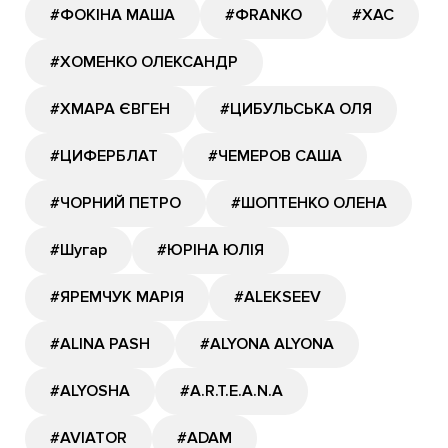
#ФОКІНА МАША
#ФRANKO
#ХАС
#ХОМЕНКО ОЛЕКСАНДР
#ХМАРА ЄВГЕН
#ЦИБУЛЬСЬКА ОЛЯ
#ЦИФЕРБЛАТ
#ЧЕМЕРОВ САША
#ЧОРНИЙ ПЕТРО
#ШОПТЕНКО ОЛЕНА
#Шугар
#ЮРІНА ЮЛІЯ
#ЯРЕМЧУК МАРІЯ
#ALEKSEEV
#ALINA PASH
#ALYONA ALYONA
#ALYOSHA
#A.R.T.E.A.N.A
#AVIATOR
#ADAM