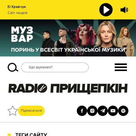
El Кравчук
Світ людей
Підписатися
ТЕГИ САЙТУ