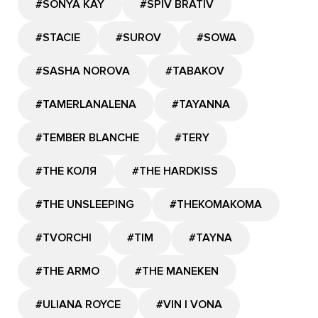
#SONYA KAY
#SPIV BRATIV
#STACIE
#SUROV
#SOWA
#SASHA NOROVA
#TABAKOV
#TAMERLANALENA
#TAYANNA
#TEMBER BLANCHE
#TERY
#THE КОЛЯ
#THE HARDKISS
#THE UNSLEEPING
#THEKOMAKOMA
#TVORCHI
#TIM
#TAYNA
#THE ARMO
#THE MANEKEN
#ULIANA ROYCE
#VIN I VONA