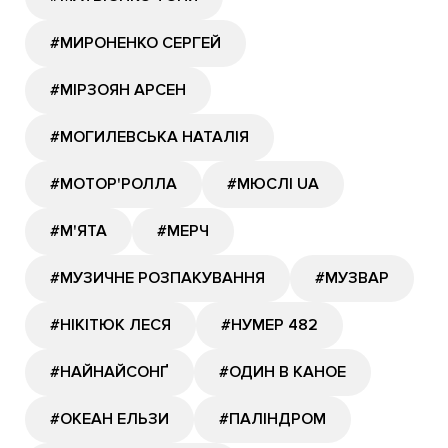
#МИРОНЕНКО СЕРГЕЙ
#МІРЗОЯН АРСЕН
#МОГИЛЕВСЬКА НАТАЛІЯ
#МОТОР'РОЛЛА
#МЮСЛІ UA
#М'ЯТА
#МЕРЧ
#МУЗИЧНЕ РОЗПАКУВАННЯ
#МУЗВАР
#НІКІТЮК ЛЕСЯ
#НУМЕР 482
#НАЙНАЙСОНҐ
#ОДИН В КАНОЕ
#ОКЕАН ЕЛЬЗИ
#ПАЛІНДРОМ