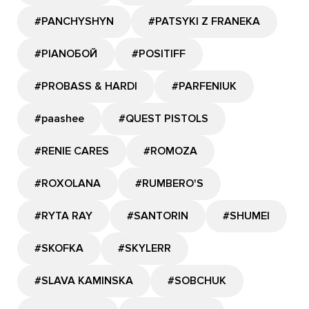
#PANCHYSHYN
#PATSYKI Z FRANEKA
#PIANOБОЙ
#POSITIFF
#PROBASS & HARDI
#PARFENIUK
#paashee
#QUEST PISTOLS
#RENIE CARES
#ROMOZA
#ROXOLANA
#RUMBERO'S
#RYTA RAY
#SANTORIN
#SHUMEI
#SKOFKA
#SKYLERR
#SLAVA KAMINSKA
#SOBCHUK