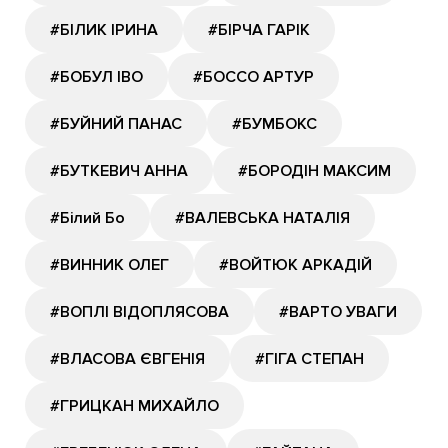
#БІЛИК ІРИНА
#БІРЧА ГАРІК
#БОБУЛ ІВО
#БОССО АРТУР
#БУЙНИЙ ПАНАС
#БУМБОКС
#БУТКЕВИЧ АННА
#БОРОДІН МАКСИМ
#Білий Бо
#ВАЛЕВСЬКА НАТАЛІЯ
#ВИННИК ОЛЕГ
#ВОЙТЮК АРКАДІЙ
#ВОПЛІ ВІДОПЛЯСОВА
#ВАРТО УВАГИ
#ВЛАСОВА ЄВГЕНІЯ
#ГІГА СТЕПАН
#ГРИЦКАН МИХАЙЛО