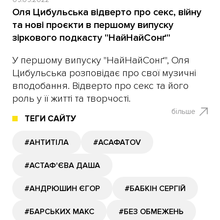
Оля Цибульська відверто про секс, війну
та нові проєкти в першому випуску
зіркового подкасту "НайНайСонґ"
У першому випуску "НайНайСонґ", Оля
Цибульська розповідає про свої музичні
вподобання. Відверто про секс та його
роль у її житті та творчості.
більше
ТЕГИ САЙТУ
#АНТИТІЛА
#АСАФАТОV
#АСТАФ'ЄВА ДАША
#АНДРЮШИН ЄГОР
#БАБКІН СЕРГІЙ
#БАРСЬКИХ МАКС
#БЕЗ ОБМЕЖЕНЬ