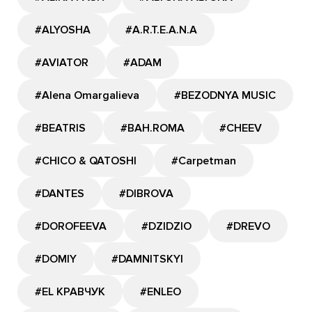
#ALYOSHA
#A.R.T.E.A.N.A
#AVIATOR
#ADAM
#Alena Omargalieva
#BEZODNYA MUSIC
#BEATRIS
#BAH.ROMA
#CHEEV
#CHICO & QATOSHI
#Carpetman
#DANTES
#DIBROVA
#DOROFEEVA
#DZIDZIO
#DREVO
#DOMIY
#DAMNITSKYI
#EL КРАВЧУК
#ENLEO