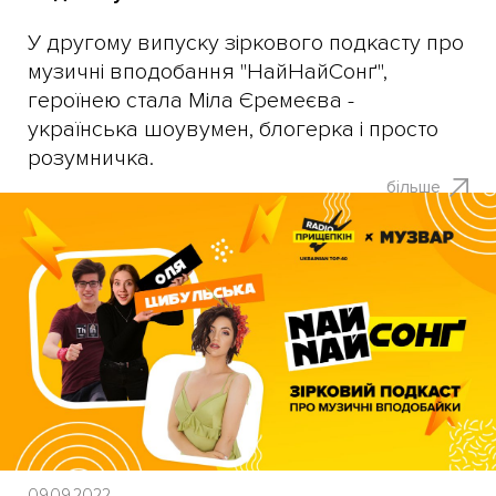
У другому випуску зіркового подкасту про
музичні вподобання "НайНайСонґ",
героїнею стала Міла Єремеєва -
українська шоувумен, блогерка і просто
розумничка.
більше
09.09.2022