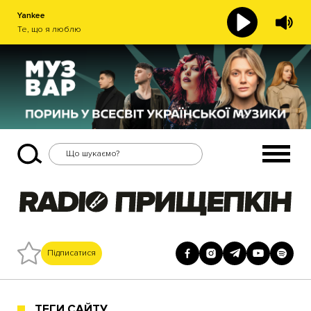
Yankee
Те, що я люблю
Підписатися
ТЕГИ САЙТУ