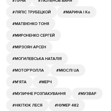
#ЛУНА
#ЛЮЛЕНОВ ВАНЯ
#ЛЯПІС ТРУБЕЦКОЙ
#МАРИНА І Ко
#МАТВІЄНКО ТОНЯ
#МИРОНЕНКО СЕРГЕЙ
#МІРЗОЯН АРСЕН
#МОГИЛЕВСЬКА НАТАЛІЯ
#МОТОР'РОЛЛА
#МЮСЛІ UA
#М'ЯТА
#МЕРЧ
#МУЗИЧНЕ РОЗПАКУВАННЯ
#МУЗВАР
#НІКІТЮК ЛЕСЯ
#НУМЕР 482