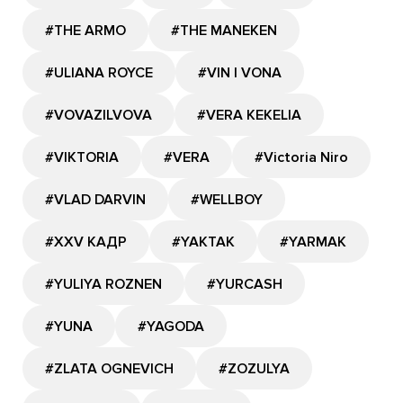
#THE ARMO
#THE MANEKEN
#ULIANA ROYCE
#VIN I VONA
#VOVAZILVOVA
#VERA KEKELIA
#VIKTORIA
#VERA
#Victoria Niro
#VLAD DARVIN
#WELLBOY
#XXV КАДР
#YAKTAK
#YARMAK
#YULIYA ROZNEN
#YURCASH
#YUNA
#YAGODA
#ZLATA OGNEVICH
#ZOZULYA