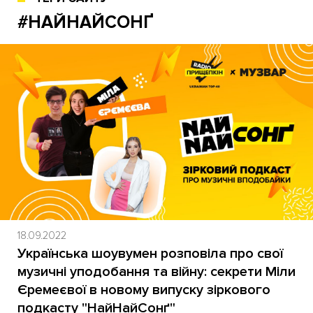
#НАЙНАЙСОНҐ
18.09.2022
Українська шоувумен розповіла про свої
музичні уподобання та війну: секрети Міли
Єремеєвої в новому випуску зіркового
подкасту "НайНайСонґ"