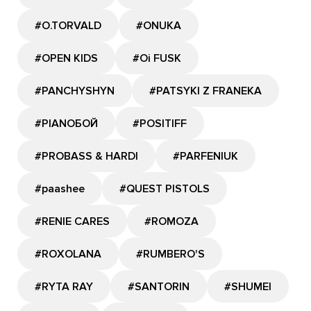
#O.TORVALD
#ONUKA
#OPEN KIDS
#Oi FUSK
#PANCHYSHYN
#PATSYKI Z FRANEKA
#PIANOБОЙ
#POSITIFF
#PROBASS & HARDI
#PARFENIUK
#paashee
#QUEST PISTOLS
#RENIE CARES
#ROMOZA
#ROXOLANA
#RUMBERO'S
#RYTA RAY
#SANTORIN
#SHUMEI