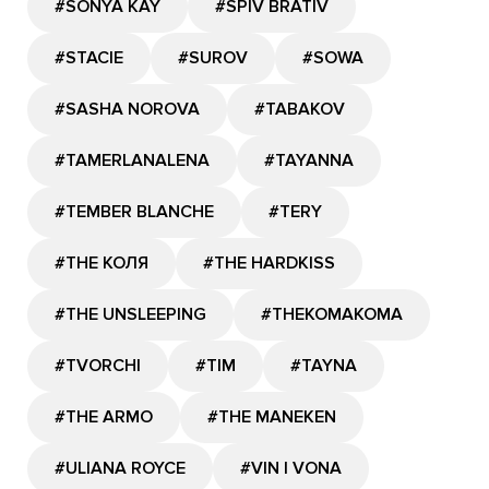
#SONYA KAY
#SPIV BRATIV
#STACIE
#SUROV
#SOWA
#SASHA NOROVA
#TABAKOV
#TAMERLANALENA
#TAYANNA
#TEMBER BLANCHE
#TERY
#THE КОЛЯ
#THE HARDKISS
#THE UNSLEEPING
#THEKOMAKOMA
#TVORCHI
#TIM
#TAYNA
#THE ARMO
#THE MANEKEN
#ULIANA ROYCE
#VIN I VONA