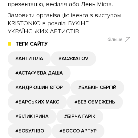
презентацію, весілля або День Міста.
Замовити організацію івента з виступом
KRISTONKO в розділі БУКІНГ
УКРАЇНСЬКИХ АРТИСТІВ
більше
ТЕГИ САЙТУ
#АНТИТІЛА
#АСАФАТОV
#АСТАФ'ЄВА ДАША
#АНДРЮШИН ЄГОР
#БАБКІН СЕРГІЙ
#БАРСЬКИХ МАКС
#БЕЗ ОБМЕЖЕНЬ
#БІЛИК ІРИНА
#БІРЧА ГАРІК
#БОБУЛ ІВО
#БОССО АРТУР