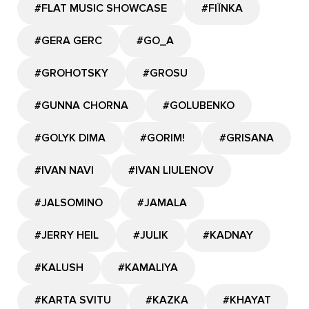
#FLAT MUSIC SHOWCASE
#FIЇNKA
#GERA GERC
#GО_A
#GROHOTSKY
#GROSU
#GUNNA CHORNA
#GOLUBENKO
#GOLYK DIMA
#GORIM!
#GRISANA
#IVAN NAVI
#IVAN LIULENOV
#JALSOMINO
#JAMALA
#JERRY HEIL
#JULIK
#KADNAY
#KALUSH
#KAMALIYA
#KARTA SVITU
#KAZKA
#KHAYAT