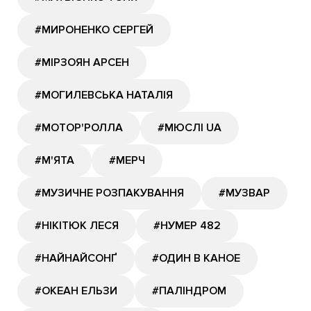
#МИРОНЕНКО СЕРГЕЙ
#МІРЗОЯН АРСЕН
#МОГИЛЕВСЬКА НАТАЛІЯ
#МОТОР'РОЛЛА
#МЮСЛІ UA
#М'ЯТА
#МЕРЧ
#МУЗИЧНЕ РОЗПАКУВАННЯ
#МУЗВАР
#НІКІТЮК ЛЕСЯ
#НУМЕР 482
#НАЙНАЙСОНҐ
#ОДИН В КАНОЕ
#ОКЕАН ЕЛЬЗИ
#ПАЛІНДРОМ