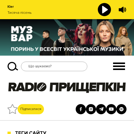
Kler
Тисяча пісень
Підписатися
ТЕГИ САЙТУ