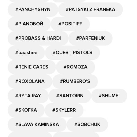
#PANCHYSHYN
#PATSYKI Z FRANEKA
#PIANOБОЙ
#POSITIFF
#PROBASS & HARDI
#PARFENIUK
#paashee
#QUEST PISTOLS
#RENIE CARES
#ROMOZA
#ROXOLANA
#RUMBERO'S
#RYTA RAY
#SANTORIN
#SHUMEI
#SKOFKA
#SKYLERR
#SLAVA KAMINSKA
#SOBCHUK