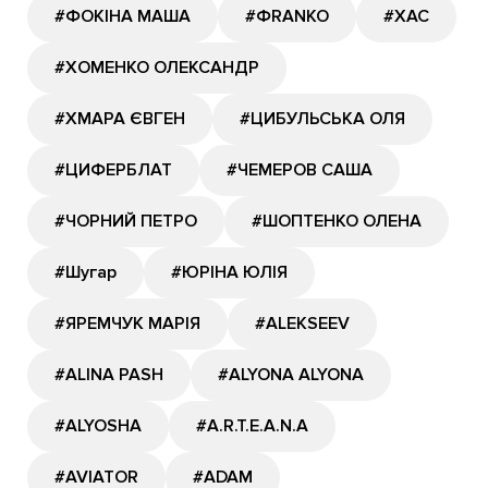
#ФОКІНА МАША
#ФRANKO
#ХАС
#ХОМЕНКО ОЛЕКСАНДР
#ХМАРА ЄВГЕН
#ЦИБУЛЬСЬКА ОЛЯ
#ЦИФЕРБЛАТ
#ЧЕМЕРОВ САША
#ЧОРНИЙ ПЕТРО
#ШОПТЕНКО ОЛЕНА
#Шугар
#ЮРІНА ЮЛІЯ
#ЯРЕМЧУК МАРІЯ
#ALEKSEEV
#ALINA PASH
#ALYONA ALYONA
#ALYOSHA
#A.R.T.E.A.N.A
#AVIATOR
#ADAM