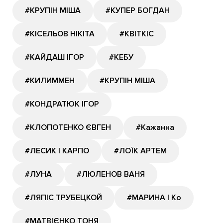
#КРУПІН МІША
#КУПЕР БОГДАН
#КІСЕЛЬОВ НІКІТА
#КВІТКІС
#КАЙДАШ ІГОР
#КЕБУ
#КИЛИММЕН
#КРУПІН МІША
#КОНДРАТЮК ІГОР
#КЛОПОТЕНКО ЄВГЕН
#Кажанна
#ЛЕСИК І КАРПО
#ЛОЇК АРТЕМ
#ЛУНА
#ЛЮЛЕНОВ ВАНЯ
#ЛЯПІС ТРУБЕЦКОЙ
#МАРИНА І Ко
#МАТВІЄНКО ТОНЯ