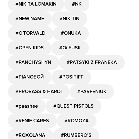
#NIKITA LOMAKIN
#NK
#NEW NAME
#NIKITIN
#O.TORVALD
#ONUKA
#OPEN KIDS
#Oi FUSK
#PANCHYSHYN
#PATSYKI Z FRANEKA
#PIANOБОЙ
#POSITIFF
#PROBASS & HARDI
#PARFENIUK
#paashee
#QUEST PISTOLS
#RENIE CARES
#ROMOZA
#ROXOLANA
#RUMBERO'S