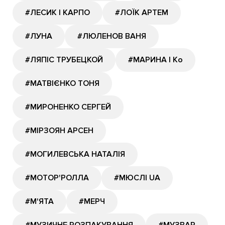
#ЛЕСИК І КАРПО
#ЛОЇК АРТЕМ
#ЛУНА
#ЛЮЛЕНОВ ВАНЯ
#ЛЯПІС ТРУБЕЦКОЙ
#МАРИНА І Ко
#МАТВІЄНКО ТОНЯ
#МИРОНЕНКО СЕРГЕЙ
#МІРЗОЯН АРСЕН
#МОГИЛЕВСЬКА НАТАЛІЯ
#МОТОР'РОЛЛА
#МЮСЛІ UA
#М'ЯТА
#МЕРЧ