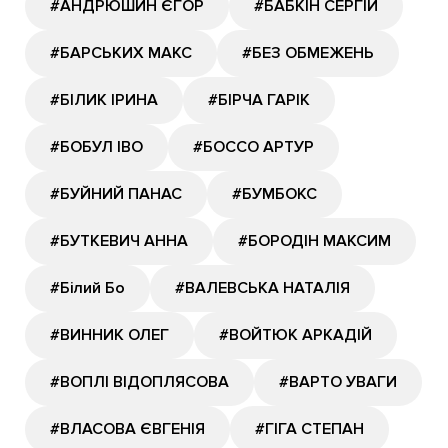
#АНДРЮШИН ЄГОР
#БАБКІН СЕРГІЙ
#БАРСЬКИХ МАКС
#БЕЗ ОБМЕЖЕНЬ
#БІЛИК ІРИНА
#БІРЧА ГАРІК
#БОБУЛ ІВО
#БОССО АРТУР
#БУЙНИЙ ПАНАС
#БУМБОКС
#БУТКЕВИЧ АННА
#БОРОДІН МАКСИМ
#Білий Бо
#ВАЛЕВСЬКА НАТАЛІЯ
#ВИННИК ОЛЕГ
#ВОЙТЮК АРКАДІЙ
#ВОПЛІ ВІДОПЛЯСОВА
#ВАРТО УВАГИ
#ВЛАСОВА ЄВГЕНІЯ
#ГІГА СТЕПАН