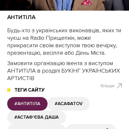
АНТИТІЛА
Будь-хто з українських виконавців, яких ти
чуєш на Radio Прищепкін, може
прикрасити своїм виступом твою вечірку,
презентацію, весілля або День Міста.
Замовити організацію івента з виступом
АНТИТІЛА в розділі БУКІНГ УКРАЇНСЬКИХ
АРТИСТІВ
більше
ТЕГИ САЙТУ
#АНТИТІЛА
#АСАФАТОV
#АСТАФ'ЄВА ДАША