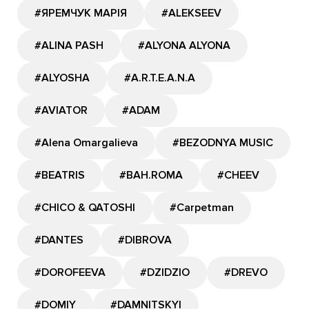
#ЯРЕМЧУК МАРІЯ
#ALEKSEEV
#ALINA PASH
#ALYONA ALYONA
#ALYOSHA
#A.R.T.E.A.N.A
#AVIATOR
#ADAM
#Alena Omargalieva
#BEZODNYA MUSIC
#BEATRIS
#BAH.ROMA
#CHEEV
#CHICO & QATOSHI
#Carpetman
#DANTES
#DIBROVA
#DOROFEEVA
#DZIDZIO
#DREVO
#DOMIY
#DAMNITSKYI