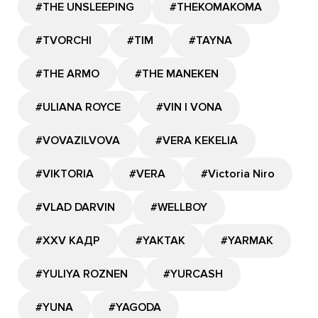
#THE UNSLEEPING
#THEKOMAKOMA
#TVORCHI
#TIM
#TAYNA
#THE ARMO
#THE MANEKEN
#ULIANA ROYCE
#VIN I VONA
#VOVAZILVOVA
#VERA KEKELIA
#VIKTORIA
#VERA
#Victoria Niro
#VLAD DARVIN
#WELLBOY
#XXV КАДР
#YAKTAK
#YARMAK
#YULIYA ROZNEN
#YURCASH
#YUNA
#YAGODA