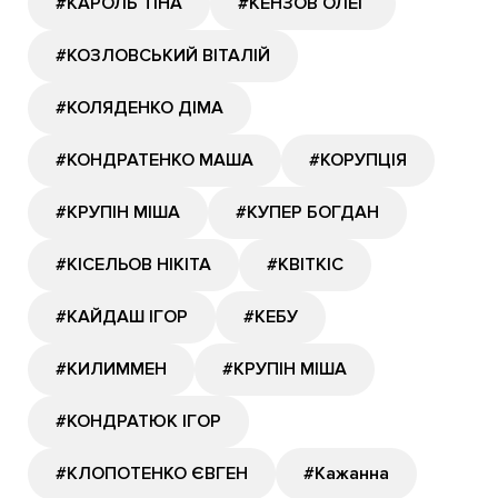
#КАРОЛЬ ТІНА
#КЕНЗОВ ОЛЕГ
#КОЗЛОВСЬКИЙ ВІТАЛІЙ
#КОЛЯДЕНКО ДІМА
#КОНДРАТЕНКО МАША
#КОРУПЦІЯ
#КРУПІН МІША
#КУПЕР БОГДАН
#КІСЕЛЬОВ НІКІТА
#КВІТКІС
#КАЙДАШ ІГОР
#КЕБУ
#КИЛИММЕН
#КРУПІН МІША
#КОНДРАТЮК ІГОР
#КЛОПОТЕНКО ЄВГЕН
#Кажанна