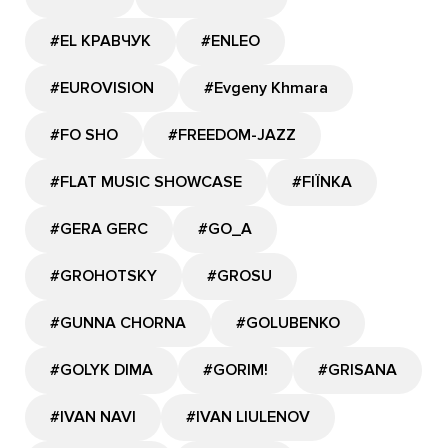
#EL КРАВЧУК
#ENLEO
#EUROVISION
#Evgeny Khmara
#FO SHO
#FREEDOM-JAZZ
#FLAT MUSIC SHOWCASE
#FIЇNKA
#GERA GERC
#GО_A
#GROHOTSKY
#GROSU
#GUNNA CHORNA
#GOLUBENKO
#GOLYK DIMA
#GORIM!
#GRISANA
#IVAN NAVI
#IVAN LIULENOV