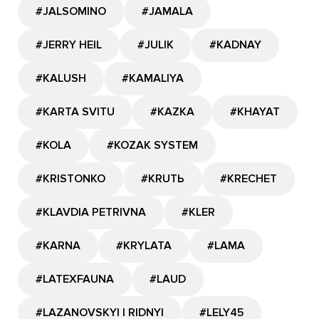
#JALSOMINO
#JAMALA
#JERRY HEIL
#JULIK
#KADNAY
#KALUSH
#KAMALIYA
#KARTA SVITU
#KAZKA
#KHAYAT
#KOLA
#KOZAK SYSTEM
#KRISTONKO
#KRUTЬ
#KRECHET
#KLAVDIA PETRIVNA
#KLER
#KARNA
#KRYLATA
#LAMA
#LATEXFAUNA
#LAUD
#LAZANOVSKYI I RIDNYI
#LELY45