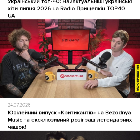
Український топ-40: Найактуальніші українські
хіти липня 2026 на Radio Прищепкін TOP40
UA
24.07.2026
Ювілейний випуск «Критикантів» на Bezodnya
Music та ексклюзивний розіграш легендарних
чашок!