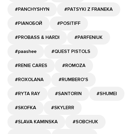
#PANCHYSHYN
#PATSYKI Z FRANEKA
#PIANOБОЙ
#POSITIFF
#PROBASS & HARDI
#PARFENIUK
#paashee
#QUEST PISTOLS
#RENIE CARES
#ROMOZA
#ROXOLANA
#RUMBERO'S
#RYTA RAY
#SANTORIN
#SHUMEI
#SKOFKA
#SKYLERR
#SLAVA KAMINSKA
#SOBCHUK