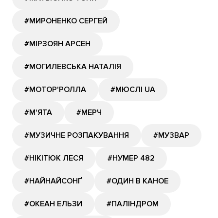
#МИРОНЕНКО СЕРГЕЙ
#МІРЗОЯН АРСЕН
#МОГИЛЕВСЬКА НАТАЛІЯ
#МОТОР'РОЛЛА
#МЮСЛІ UA
#М'ЯТА
#МЕРЧ
#МУЗИЧНЕ РОЗПАКУВАННЯ
#МУЗВАР
#НІКІТЮК ЛЕСЯ
#НУМЕР 482
#НАЙНАЙСОНҐ
#ОДИН В КАНОЕ
#ОКЕАН ЕЛЬЗИ
#ПАЛІНДРОМ