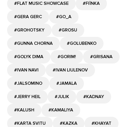
#FLAT MUSIC SHOWCASE
#FIЇNKA
#GERA GERC
#GО_A
#GROHOTSKY
#GROSU
#GUNNA CHORNA
#GOLUBENKO
#GOLYK DIMA
#GORIM!
#GRISANA
#IVAN NAVI
#IVAN LIULENOV
#JALSOMINO
#JAMALA
#JERRY HEIL
#JULIK
#KADNAY
#KALUSH
#KAMALIYA
#KARTA SVITU
#KAZKA
#KHAYAT