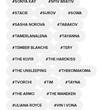
#SONYA KAY
#SPIV BRATIV
#STACIE
#SUROV
#SOWA
#SASHA NOROVA
#TABAKOV
#TAMERLANALENA
#TAYANNA
#TEMBER BLANCHE
#TERY
#THE КОЛЯ
#THE HARDKISS
#THE UNSLEEPING
#THEKOMAKOMA
#TVORCHI
#TIM
#TAYNA
#THE ARMO
#THE MANEKEN
#ULIANA ROYCE
#VIN I VONA