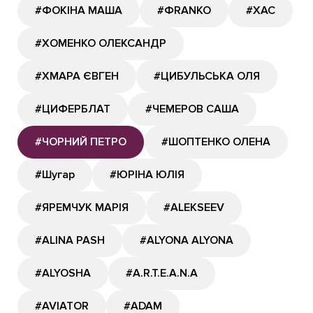
#ФОКІНА МАША
#ФRANKO
#ХАС
#ХОМЕНКО ОЛЕКСАНДР
#ХМАРА ЄВГЕН
#ЦИБУЛЬСЬКА ОЛЯ
#ЦИФЕРБЛАТ
#ЧЕМЕРОВ САША
#ЧОРНИЙ ПЕТРО
#ШОПТЕНКО ОЛЕНА
#Шугар
#ЮРІНА ЮЛІЯ
#ЯРЕМЧУК МАРІЯ
#ALEKSEEV
#ALINA PASH
#ALYONA ALYONA
#ALYOSHA
#A.R.T.E.A.N.A
#AVIATOR
#ADAM