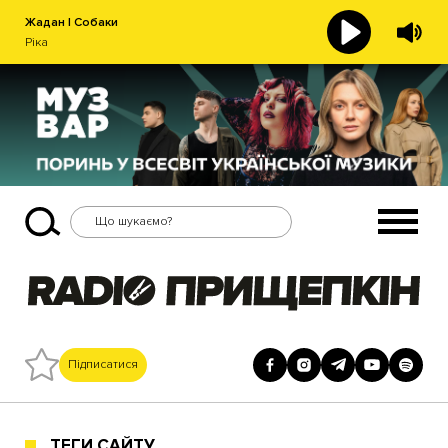
Жадан І Собаки
Ріка
Підписатися
ТЕГИ САЙТУ