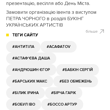
презентацію, весілля або День Міста.
Замовити організацію івента з виступом
ПЕТРА ЧОРНОГО в розділі БУКІНГ
УКРАЇНСЬКИХ АРТИСТІВ
більше
ТЕГИ САЙТУ
#АНТИТІЛА
#АСАФАТОV
#АСТАФ'ЄВА ДАША
#АНДРЮШИН ЄГОР
#БАБКІН СЕРГІЙ
#БАРСЬКИХ МАКС
#БЕЗ ОБМЕЖЕНЬ
#БІЛИК ІРИНА
#БІРЧА ГАРІК
#БОБУЛ ІВО
#БОССО АРТУР