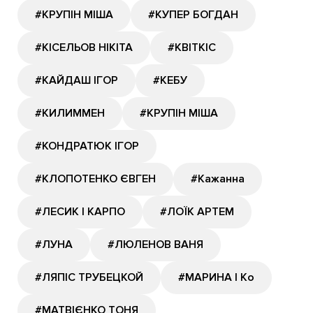
#КРУПІН МІША
#КУПЕР БОГДАН
#КІСЕЛЬОВ НІКІТА
#КВІТКІС
#КАЙДАШ ІГОР
#КЕБУ
#КИЛИММЕН
#КРУПІН МІША
#КОНДРАТЮК ІГОР
#КЛОПОТЕНКО ЄВГЕН
#Кажанна
#ЛЕСИК І КАРПО
#ЛОЇК АРТЕМ
#ЛУНА
#ЛЮЛЕНОВ ВАНЯ
#ЛЯПІС ТРУБЕЦКОЙ
#МАРИНА І Ко
#МАТВІЄНКО ТОНЯ