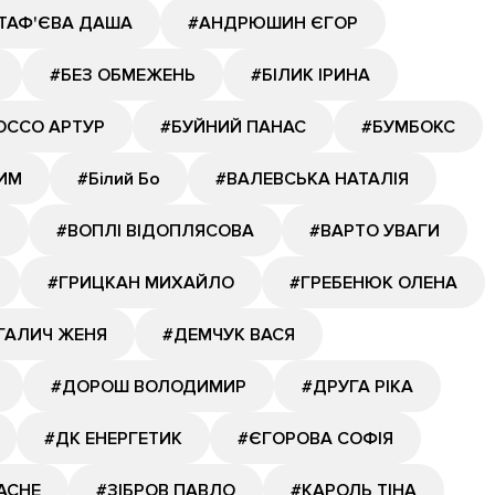
ТАФ'ЄВА ДАША
#АНДРЮШИН ЄГОР
#БЕЗ ОБМЕЖЕНЬ
#БІЛИК ІРИНА
ОССО АРТУР
#БУЙНИЙ ПАНАС
#БУМБОКС
ИМ
#Білий Бо
#ВАЛЕВСЬКА НАТАЛІЯ
Й
#ВОПЛІ ВІДОПЛЯСОВА
#ВАРТО УВАГИ
#ГРИЦКАН МИХАЙЛО
#ГРЕБЕНЮК ОЛЕНА
ГАЛИЧ ЖЕНЯ
#ДЕМЧУК ВАСЯ
#ДОРОШ ВОЛОДИМИР
#ДРУГА РІКА
#ДК ЕНЕРГЕТИК
#ЄГОРОВА СОФІЯ
АСНЕ
#ЗІБРОВ ПАВЛО
#КАРОЛЬ ТІНА