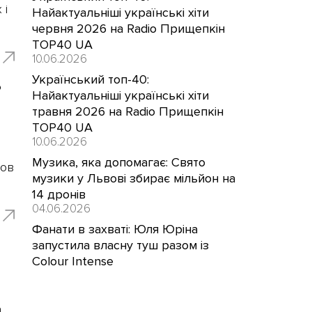
 і
Найактуальніші українські хіти
червня 2026 на Radio Прищепкін
TOP40 UA
10.06.2026
Український топ-40:
ь
Найактуальніші українські хіти
травня 2026 на Radio Прищепкін
TOP40 UA
10.06.2026
Музика, яка допомагає: Свято
мов
музики у Львові збирає мільйон на
14 дронів
04.06.2026
Фанати в захваті: Юля Юріна
запустила власну туш разом із
Colour Intense
а