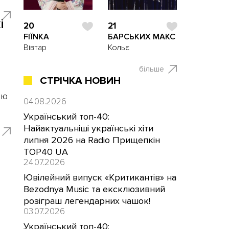
і
20
21
FIЇNKA
БАРСЬКИХ МАКС
Вівтар
Кольє
більше
СТРІЧКА НОВИН
ою
04.08.2026
Український топ-40:
Найактуальніші українські хіти
липня 2026 на Radio Прищепкін
TOP40 UA
24.07.2026
Ювілейний випуск «Критикантів» на
Bezodnya Music та ексклюзивний
розіграш легендарних чашок!
03.07.2026
Український топ-40: