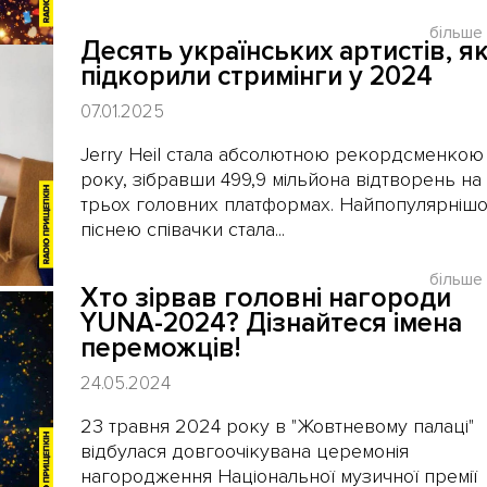
більше
Десять українських артистів, як
підкорили стримінги у 2024
07.01.2025
Jerry Heil стала абсолютною рекордсменкою
року, зібравши 499,9 мільйона відтворень на
трьох головних платформах. Найпопулярніш
піснею співачки стала...
більше
Хто зірвав головні нагороди
YUNA-2024? Дізнайтеся імена
переможців!
24.05.2024
​23 травня 2024 року в "Жовтневому палаці"
відбулася довгоочікувана церемонія
нагородження Національної музичної премії