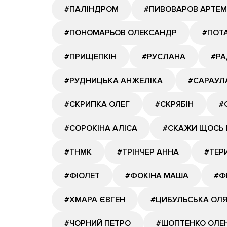
#ПАЛІНДРОМ
#ПИВОВАРОВ АРТЕМ
#ПОНОМАРЬОВ ОЛЕКСАНДР
#ПОТА
#ПРИЩЕПКІН
#РУСЛАНА
#РА
#РУДНИЦЬКА АНЖЕЛІКА
#САРАУЛ
#СКРИПКА ОЛЕГ
#СКРЯБІН
#
#СОРОКІНА АЛІСА
#СКАЖИ ЩОСЬ 
#ТНМК
#ТРІНЧЕР АННА
#ТЕР
#ФІОЛЕТ
#ФОКІНА МАША
#Ф
#ХМАРА ЄВГЕН
#ЦИБУЛЬСЬКА ОЛ
#ЧОРНИЙ ПЕТРО
#ШОПТЕНКО ОЛЕ