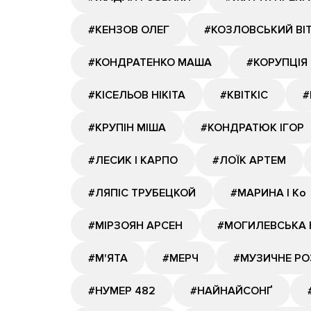
#КЕНЗОВ ОЛЕГ
#КОЗЛОВСЬКИЙ ВІ
#КОНДРАТЕНКО МАША
#КОРУПЦІЯ
#КІСЕЛЬОВ НІКІТА
#КВІТКІС
#
#КРУПІН МІША
#КОНДРАТЮК ІГОР
#ЛЕСИК І КАРПО
#ЛОЇК АРТЕМ
#ЛЯПІС ТРУБЕЦКОЙ
#МАРИНА І Ко
#МІРЗОЯН АРСЕН
#МОГИЛЕВСЬКА 
#М'ЯТА
#МЕРЧ
#МУЗИЧНЕ Р
#НУМЕР 482
#НАЙНАЙСОНҐ