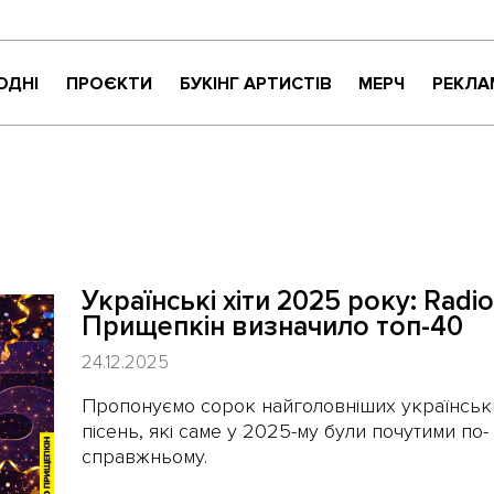
ОДНІ
ПРОЄКТИ
БУКІНГ АРТИСТІВ
МЕРЧ
РЕКЛА
КРИТИКАНТИ
НАЙНАЙСОНҐ
ВАРТО УВАГИ
ЖИТТЯ ПРЕКРАСНЕ
МУЗИЧНЕ РОЗПАКУВАННЯ
Українські хіти 2025 року: Radio
NEW NAME
Прищепкін визначило топ-40
СУЧАСНЕ УКРАЇНСЬКЕ КАРАОКЕ
24.12.2025
Пропонуємо сорок найголовніших українськ
пісень, які саме у 2025-му були почутими по-
справжньому.