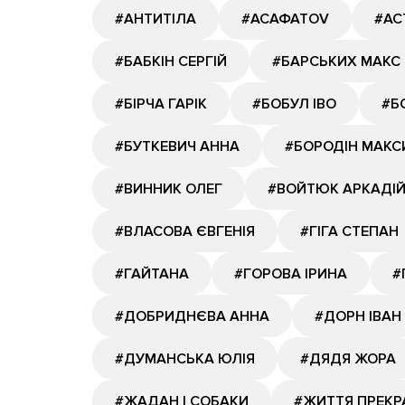
#АНТИТІЛА
#АСАФАТОV
#АС
#БАБКІН СЕРГІЙ
#БАРСЬКИХ МАКС
#БІРЧА ГАРІК
#БОБУЛ ІВО
#Б
#БУТКЕВИЧ АННА
#БОРОДІН МАКС
#ВИННИК ОЛЕГ
#ВОЙТЮК АРКАДІ
#ВЛАСОВА ЄВГЕНІЯ
#ГІГА СТЕПАН
#ГАЙТАНА
#ГОРОВА ІРИНА
#
#ДОБРИДНЄВА АННА
#ДОРН ІВАН
#ДУМАНСЬКА ЮЛІЯ
#ДЯДЯ ЖОРА
#ЖАДАН І СОБАКИ
#ЖИТТЯ ПРЕКР