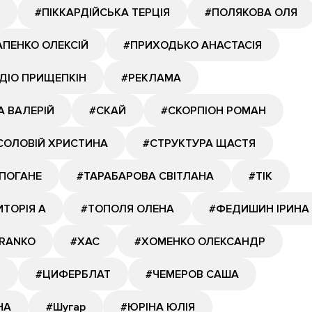
#ПІККАРДІЙСЬКА ТЕРЦІЯ
#ПОЛЯКОВА ОЛЯ
ПЕНКО ОЛЕКСІЙ
#ПРИХОДЬКО АНАСТАСІЯ
ДІО ПРИЩЕПКІН
#РЕКЛАМА
А ВАЛЕРІЙ
#СКАЙ
#СКОРПІОН РОМАН
СОЛОВІЙ ХРИСТИНА
#СТРУКТУРА ЩАСТЯ
ПОГАНЕ
#ТАРАБАРОВА СВІТЛАНА
#ТІК
ИТОРІЯ А
#ТОПОЛЯ ОЛЕНА
#ФЕДИШИН ІРИНА
RANKO
#ХАС
#ХОМЕНКО ОЛЕКСАНДР
Я
#ЦИФЕРБЛАТ
#ЧЕМЕРОВ САША
НА
#Шугар
#ЮРІНА ЮЛІЯ