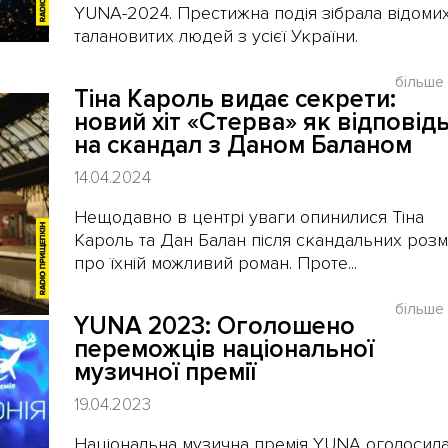
YUNA-2024. Престижна подія зібрала відомих
талановитих людей з усієї України.
більше
Тіна Кароль видає секрети:
новий хіт «Стерва» як відповід
на скандал з Даном Баланом
14.04.2024
Нещодавно в центрі уваги опинилися Тіна
Кароль та Дан Балан після скандальних роз
про їхній можливий роман. Проте...
більше
YUNA 2023: Оголошено
переможців національної
музичної премії
19.04.2023
Національна музична премія YUNA оголосил