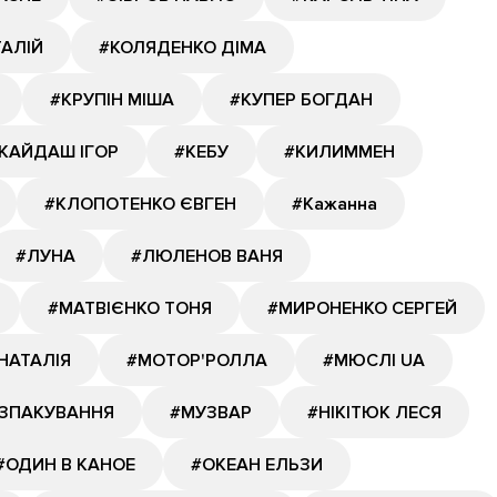
ТАЛІЙ
#КОЛЯДЕНКО ДІМА
#КРУПІН МІША
#КУПЕР БОГДАН
КАЙДАШ ІГОР
#КЕБУ
#КИЛИММЕН
#КЛОПОТЕНКО ЄВГЕН
#Кажанна
#ЛУНА
#ЛЮЛЕНОВ ВАНЯ
#МАТВІЄНКО ТОНЯ
#МИРОНЕНКО СЕРГЕЙ
НАТАЛІЯ
#МОТОР'РОЛЛА
#МЮСЛІ UA
ОЗПАКУВАННЯ
#МУЗВАР
#НІКІТЮК ЛЕСЯ
#ОДИН В КАНОЕ
#ОКЕАН ЕЛЬЗИ