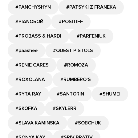
#PANCHYSHYN
#PATSYKI Z FRANEKA
#PIANOБОЙ
#POSITIFF
#PROBASS & HARDI
#PARFENIUK
#paashee
#QUEST PISTOLS
#RENIE CARES
#ROMOZA
#ROXOLANA
#RUMBERO'S
#RYTA RAY
#SANTORIN
#SHUMEI
#SKOFKA
#SKYLERR
#SLAVA KAMINSKA
#SOBCHUK
#SONYA KAY
#SPIV BRATIV