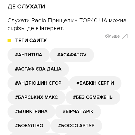
ДЕ СЛУХАТИ
​Слухати Radio Прищепкін TOP40 UA можна
скрізь, де є інтернет!
більше
ТЕГИ САЙТУ
#АНТИТІЛА
#АСАФАТОV
#АСТАФ'ЄВА ДАША
#АНДРЮШИН ЄГОР
#БАБКІН СЕРГІЙ
#БАРСЬКИХ МАКС
#БЕЗ ОБМЕЖЕНЬ
#БІЛИК ІРИНА
#БІРЧА ГАРІК
#БОБУЛ ІВО
#БОССО АРТУР