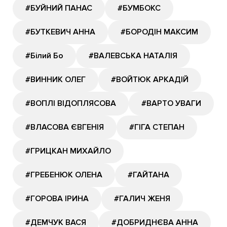
#БУЙНИЙ ПАНАС
#БУМБОКС
#БУТКЕВИЧ АННА
#БОРОДІН МАКСИМ
#Білий Бо
#ВАЛЕВСЬКА НАТАЛІЯ
#ВИННИК ОЛЕГ
#ВОЙТЮК АРКАДІЙ
#ВОПЛІ ВІДОПЛЯСОВА
#ВАРТО УВАГИ
#ВЛАСОВА ЄВГЕНІЯ
#ГІГА СТЕПАН
#ГРИЦКАН МИХАЙЛО
#ГРЕБЕНЮК ОЛЕНА
#ГАЙТАНА
#ГОРОВА ІРИНА
#ГАЛИЧ ЖЕНЯ
#ДЕМЧУК ВАСЯ
#ДОБРИДНЄВА АННА