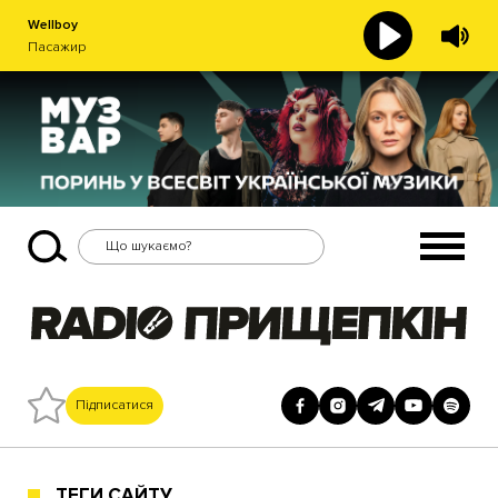
Wellboy
Пасажир
Підписатися
ТЕГИ САЙТУ