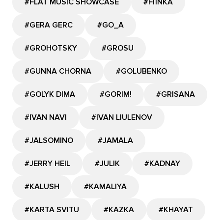
#FLAT MUSIC SHOWCASE
#FIЇNKA
#GERA GERC
#GО_A
#GROHOTSKY
#GROSU
#GUNNA CHORNA
#GOLUBENKO
#GOLYK DIMA
#GORIM!
#GRISANA
#IVAN NAVI
#IVAN LIULENOV
#JALSOMINO
#JAMALA
#JERRY HEIL
#JULIK
#KADNAY
#KALUSH
#KAMALIYA
#KARTA SVITU
#KAZKA
#KHAYAT