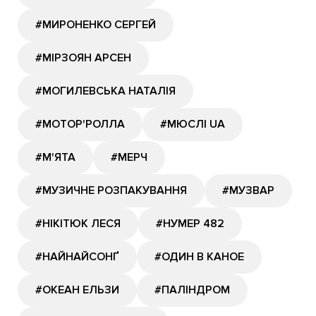
#МИРОНЕНКО СЕРГЕЙ
#МІРЗОЯН АРСЕН
#МОГИЛЕВСЬКА НАТАЛІЯ
#МОТОР'РОЛЛА
#МЮСЛІ UA
#М'ЯТА
#МЕРЧ
#МУЗИЧНЕ РОЗПАКУВАННЯ
#МУЗВАР
#НІКІТЮК ЛЕСЯ
#НУМЕР 482
#НАЙНАЙСОНҐ
#ОДИН В КАНОЕ
#ОКЕАН ЕЛЬЗИ
#ПАЛІНДРОМ