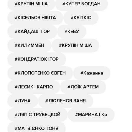
#КРУПІН МІША
#КУПЕР БОГДАН
#КІСЕЛЬОВ НІКІТА
#КВІТКІС
#КАЙДАШ ІГОР
#КЕБУ
#КИЛИММЕН
#КРУПІН МІША
#КОНДРАТЮК ІГОР
#КЛОПОТЕНКО ЄВГЕН
#Кажанна
#ЛЕСИК І КАРПО
#ЛОЇК АРТЕМ
#ЛУНА
#ЛЮЛЕНОВ ВАНЯ
#ЛЯПІС ТРУБЕЦКОЙ
#МАРИНА І Ко
#МАТВІЄНКО ТОНЯ