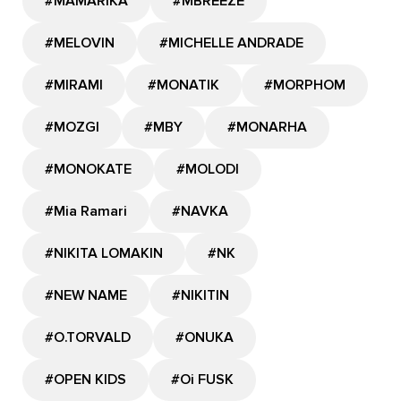
#MAMARIKA
#MBREEZE
#MELOVIN
#MICHELLE ANDRADE
#MIRAMI
#MONATIK
#MORPHOM
#MOZGI
#MBY
#MONARHA
#MONOKATE
#MOLODI
#Mia Ramari
#NAVKA
#NIKITA LOMAKIN
#NK
#NEW NAME
#NIKITIN
#O.TORVALD
#ONUKA
#OPEN KIDS
#Oi FUSK