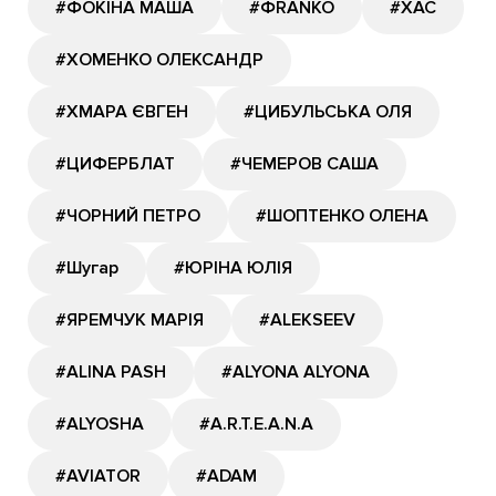
#ФОКІНА МАША
#ФRANKO
#ХАС
#ХОМЕНКО ОЛЕКСАНДР
#ХМАРА ЄВГЕН
#ЦИБУЛЬСЬКА ОЛЯ
#ЦИФЕРБЛАТ
#ЧЕМЕРОВ САША
#ЧОРНИЙ ПЕТРО
#ШОПТЕНКО ОЛЕНА
#Шугар
#ЮРІНА ЮЛІЯ
#ЯРЕМЧУК МАРІЯ
#ALEKSEEV
#ALINA PASH
#ALYONA ALYONA
#ALYOSHA
#A.R.T.E.A.N.A
#AVIATOR
#ADAM