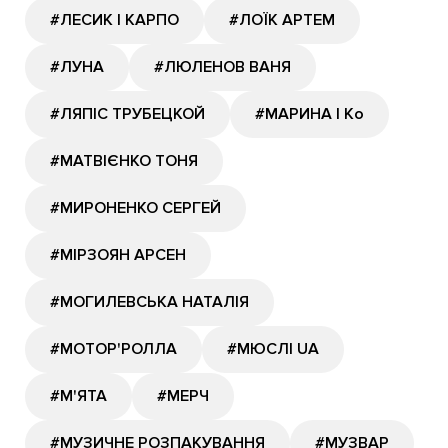
#ЛЕСИК І КАРПО
#ЛОЇК АРТЕМ
#ЛУНА
#ЛЮЛЕНОВ ВАНЯ
#ЛЯПІС ТРУБЕЦКОЙ
#МАРИНА І Ко
#МАТВІЄНКО ТОНЯ
#МИРОНЕНКО СЕРГЕЙ
#МІРЗОЯН АРСЕН
#МОГИЛЕВСЬКА НАТАЛІЯ
#МОТОР'РОЛЛА
#МЮСЛІ UA
#М'ЯТА
#МЕРЧ
#МУЗИЧНЕ РОЗПАКУВАННЯ
#МУЗВАР