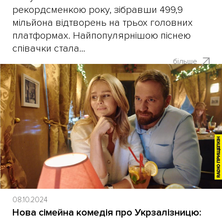
рекордсменкою року, зібравши 499,9
мільйона відтворень на трьох головних
платформах. Найпопулярнішою піснею
співачки стала...
більше
08.10.2024
Нова сімейна комедія про Укрзалізницю: