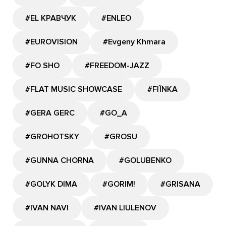
#EL КРАВЧУК
#ENLEO
#EUROVISION
#Evgeny Khmara
#FO SHO
#FREEDOM-JAZZ
#FLAT MUSIC SHOWCASE
#FIЇNKA
#GERA GERC
#GО_A
#GROHOTSKY
#GROSU
#GUNNA CHORNA
#GOLUBENKO
#GOLYK DIMA
#GORIM!
#GRISANA
#IVAN NAVI
#IVAN LIULENOV