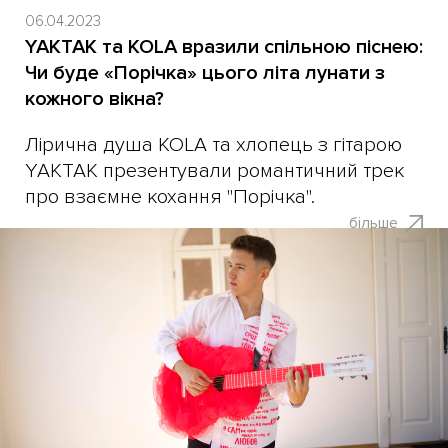
06.04.2023
YAKTAK та KOLA вразили спільною піснею:
Чи буде «Порічка» цього літа лунати з
кожного вікна?
Лірична душа KOLA та хлопець з гітарою
YAKTAK презентували романтичний трек
про взаємне кохання "Порічка".
більше