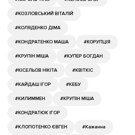
#КОЗЛОВСЬКИЙ ВІТАЛІЙ
#КОЛЯДЕНКО ДІМА
#КОНДРАТЕНКО МАША
#КОРУПЦІЯ
#КРУПІН МІША
#КУПЕР БОГДАН
#КІСЕЛЬОВ НІКІТА
#КВІТКІС
#КАЙДАШ ІГОР
#КЕБУ
#КИЛИММЕН
#КРУПІН МІША
#КОНДРАТЮК ІГОР
#КЛОПОТЕНКО ЄВГЕН
#Кажанна