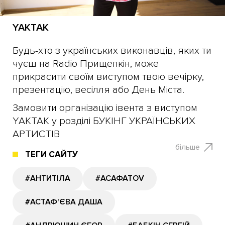
YAKTAK
Будь-хто з українських виконавців, яких ти
чуєш на Radio Прищепкін, може
прикрасити своїм виступом твою вечірку,
презентацію, весілля або День Міста.
Замовити організацію івента з виступом
YAKTAK у розділі БУКІНГ УКРАЇНСЬКИХ
АРТИСТІВ
більше
ТЕГИ САЙТУ
#АНТИТІЛА
#АСАФАТОV
#АСТАФ'ЄВА ДАША