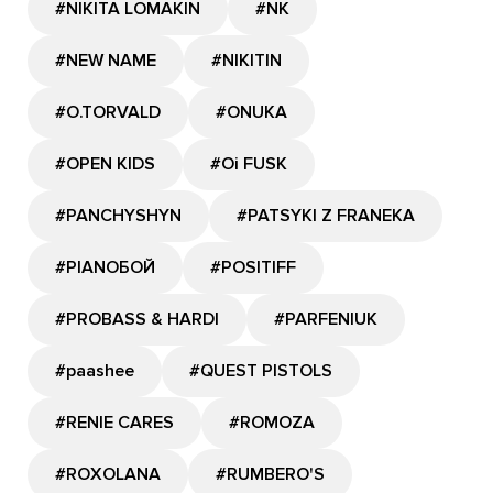
#NIKITA LOMAKIN
#NK
#NEW NAME
#NIKITIN
#O.TORVALD
#ONUKA
#OPEN KIDS
#Oi FUSK
#PANCHYSHYN
#PATSYKI Z FRANEKA
#PIANOБОЙ
#POSITIFF
#PROBASS & HARDI
#PARFENIUK
#paashee
#QUEST PISTOLS
#RENIE CARES
#ROMOZA
#ROXOLANA
#RUMBERO'S