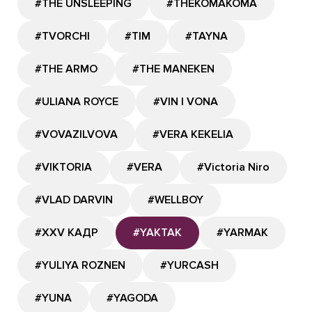
#THE UNSLEEPING
#THEKOMAKOMA
#TVORCHI
#TIM
#TAYNA
#THE ARMO
#THE MANEKEN
#ULIANA ROYCE
#VIN I VONA
#VOVAZILVOVA
#VERA KEKELIA
#VIKTORIA
#VERA
#Victoria Niro
#VLAD DARVIN
#WELLBOY
#XXV КАДР
#YAKTAK
#YARMAK
#YULIYA ROZNEN
#YURCASH
#YUNA
#YAGODA