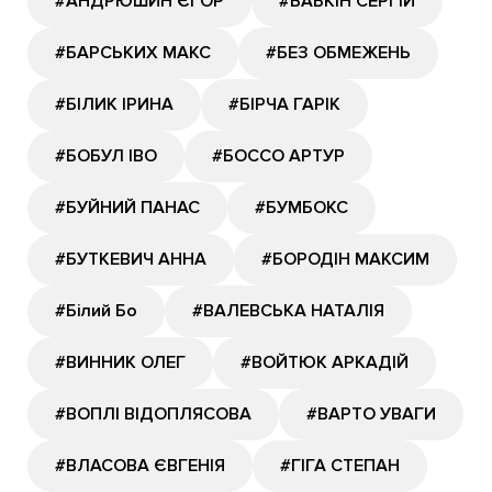
#АНДРЮШИН ЄГОР
#БАБКІН СЕРГІЙ
#БАРСЬКИХ МАКС
#БЕЗ ОБМЕЖЕНЬ
#БІЛИК ІРИНА
#БІРЧА ГАРІК
#БОБУЛ ІВО
#БОССО АРТУР
#БУЙНИЙ ПАНАС
#БУМБОКС
#БУТКЕВИЧ АННА
#БОРОДІН МАКСИМ
#Білий Бо
#ВАЛЕВСЬКА НАТАЛІЯ
#ВИННИК ОЛЕГ
#ВОЙТЮК АРКАДІЙ
#ВОПЛІ ВІДОПЛЯСОВА
#ВАРТО УВАГИ
#ВЛАСОВА ЄВГЕНІЯ
#ГІГА СТЕПАН