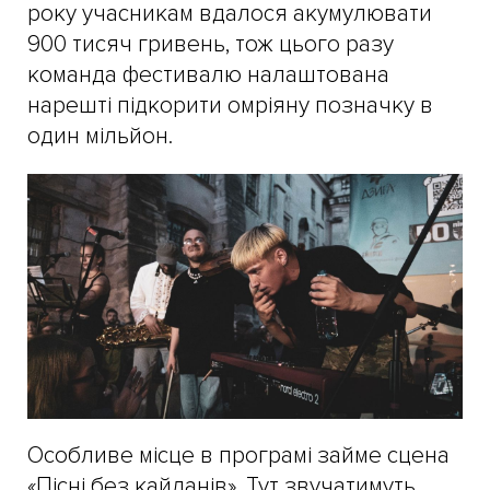
року учасникам вдалося акумулювати
900 тисяч гривень, тож цього разу
команда фестивалю налаштована
нарешті підкорити омріяну позначку в
один мільйон.
Особливе місце в програмі займе сцена
«Пісні без кайданів». Тут звучатимуть