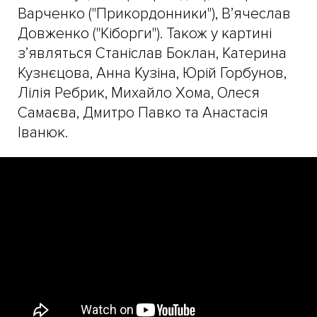
Варченко ("Прикордонники"), В’ячеслав
Довженко ("Кіборги"). Також у картині
з’являться Станіслав Боклан, Катерина
Кузнєцова, Анна Кузіна, Юрій Горбунов,
Лілія Ребрик, Михайло Хома, Олеся
Самаєва, Дмитро Павко та Анастасія
Іванюк.