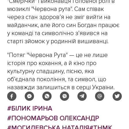
"Смерічки" і виконавця головної ролі в
мюзиклі "Червона рута". Сам співак
через стан здоров’я не зміг вийти на
майданчик, але його син Богдан працює
у команді та символічно з’явився на
старті зйомок у родинній вишиванці.
"Потяг "Червона Рута" — це не лише
історія про кохання, а й кіно про
культурну спадщину, пісню, яка
об’єднала покоління, та символ, що
назавжди залишиться в серці України.
#БІЛИК ІРИНА
#ПОНОМАРЬОВ ОЛЕКСАНДР
#МОГИЛЕВСЬКА НАТАЛІЯ
#ТНМК