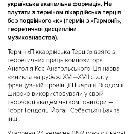
українська акапельна формація. Не
плутати з терміном пікардійська терція
без подвійного «к» (термін з «Гармонії»,
теоретичної дисципліни
музикознавства).
Термін «Піккардійська Терція» взято з
теоретичних праць композитора
Анатолія Кос-Анатольського. Ця назва
виникла на рубежі XVI—XVII ст.ст. у
французькій провінції Пікардія. Згодом її
широко використовували у своїй
творчості академічні композитори —
Георг Гендель, Йоган Себастьян Бах та
інші.
Утворена 24 вересня 1992 року у Львові