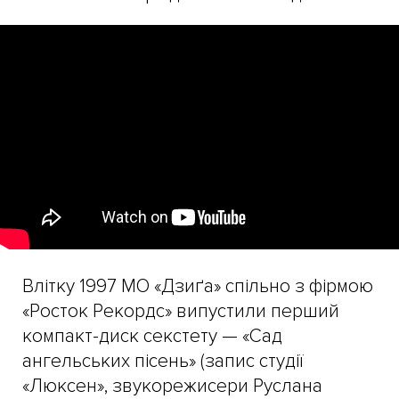
Влітку 1997 МО «Дзиґа» спільно з фірмою
«Росток Рекордс» випустили перший
компакт-диск секстету — «Сад
ангельських пісень» (запис студії
«Люксен», звукорежисери Руслана