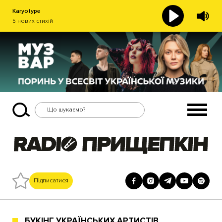
Karyotype
5 нових стихій
Підписатися
БУКІНГ УКРАЇНСЬКИХ АРТИСТІВ