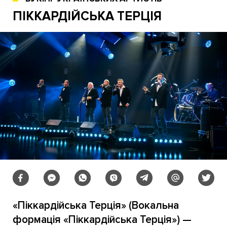
ПІККАРДІЙСЬКА ТЕРЦІЯ
«Піккардійська Терція» (Вокальна
формація «Піккардійська Терція») —