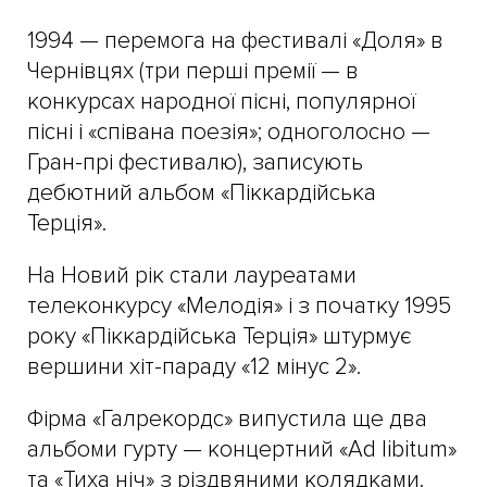
1994 — перемога на фестивалі «Доля» в
Чернівцях (три перші премії — в
конкурсах народної пісні, популярної
пісні і «співана поезія»; одноголосно —
Гран-прі фестивалю), записують
дебютний альбом «Піккардійська
Терція».
На Новий рік стали лауреатами
телеконкурсу «Мелодія» і з початку 1995
року «Піккардійська Терція» штурмує
вершини хіт-параду «12 мінус 2».
Фірма «Галрекордс» випустила ще два
альбоми гурту — концертний «Ad libitum»
та «Тиха ніч» з різдвяними колядками.