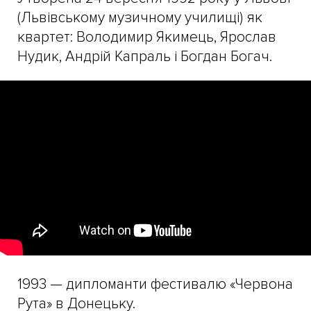
(Львівському музичному училищі) як
квартет: Володимир Якимець, Ярослав
Нудик, Андрій Капраль і Богдан Богач.
1993 — дипломанти фестивалю «Червона
Рута» в Донецьку.