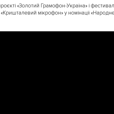
проєкті «Золотий Грамофон-Україна» і фестивал
ю «Кришталевий мікрофон» у номінації «Народн