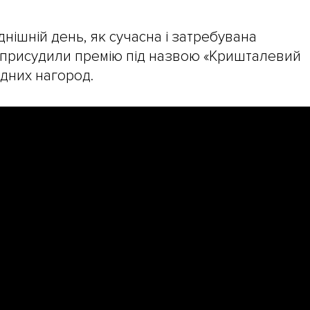
днішній день, як сучасна і затребувана
ій присудили премію під назвою «Кришталевий
ідних нагород.