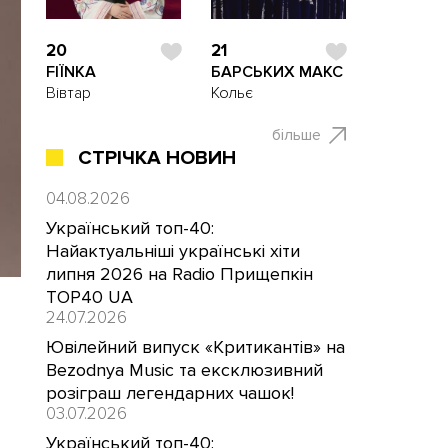
20
21
FIЇNKA
БАРСЬКИХ МАКС
Вівтар
Кольє
більше
СТРІЧКА НОВИН
04.08.2026
Український топ-40:
Найактуальніші українські хіти
липня 2026 на Radio Прищепкін
TOP40 UA
24.07.2026
Ювілейний випуск «Критикантів» на
Bezodnya Music та ексклюзивний
розіграш легендарних чашок!
03.07.2026
Український топ-40: