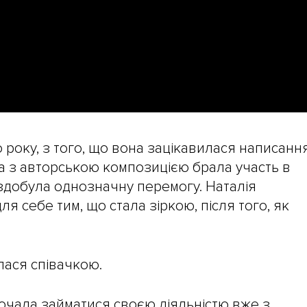
о року, з того, що вона зацікавилася написанн
на з авторською композицією брала участь в
 здобула однозначну перемогу. Наталія
я себе тим, що стала зіркою, після того, як
лася співачкою.
почала займатися своєю діяльністю вже з