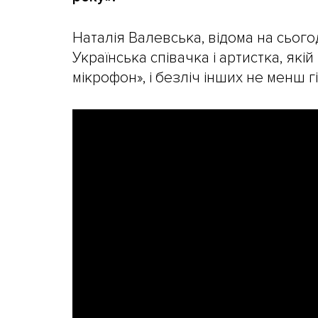
Наталія Валевська, відома на сього
Українська співачка і артистка, як
мікрофон», і безліч інших не менш г