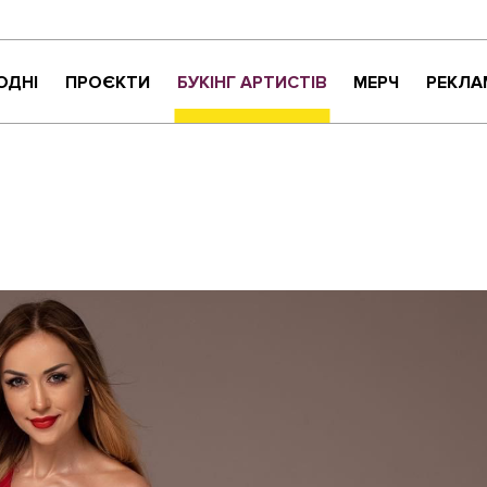
ОДНІ
ПРОЄКТИ
БУКІНГ АРТИСТІВ
МЕРЧ
РЕКЛА
КРИТИКАНТИ
НАЙНАЙСОНҐ
ВАРТО УВАГИ
ЖИТТЯ ПРЕКРАСНЕ
МУЗИЧНЕ РОЗПАКУВАННЯ
NEW NAME
СУЧАСНЕ УКРАЇНСЬКЕ КАРАОКЕ