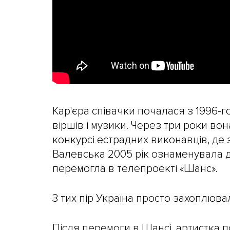
Кар'єра співачки почалася з 1996-г
віршів і музики. Через три роки во
конкурсі естрадних виконавців, де
Валевська 2005 рік ознаменувала дл
перемогла в телепроекті «Шанс».
З тих пір Україна просто захоплюва
Після перемоги в Шансі, артистка 