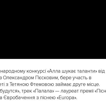
жнародному конкурсі «Алла шукає таланти» від
р з Олександром Пєсковим, бере участь в
уеті з Тетяною Фтемовою займає друге місце.
удутся», трек «Палала» — лауреат премії «Піс
на Євробачення з піснею «Europa».