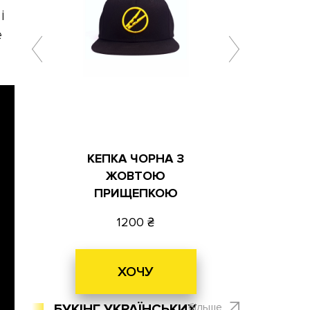
і
е
КЕПКА ЧОРНА З
ЖОВТОЮ
ПРИЩЕПКОЮ
1200
ХОЧУ
більше
БУКІНГ УКРАЇНСЬКИХ