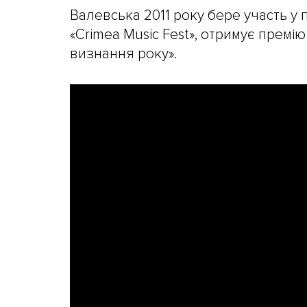
Валевська 2011 року бере участь у 
«Crimea Music Fest», отримує премі
визнання року».