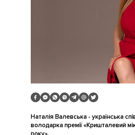
Наталія Валевська - українська с
володарка премії «Кришталевий мік
року».