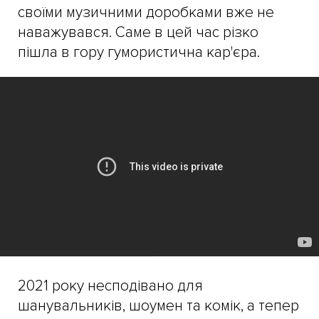
своїми музичними доробками вже не
наважувався. Саме в цей час різко
пішла в гору гумористична кар'єра.
2021 року несподівано для
шанувальників, шоумен та комік, а тепер