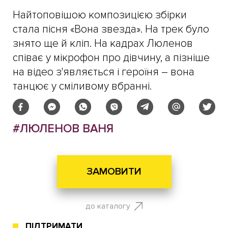
Найтоповішою композицією збірки
стала пісня «Вона звезда». На трек було
знято ще й кліп. На кадрах Люленов
співає у мікрофон про дівчину, а пізніше
на відео з'являється і героїня – вона
танцює у сміливому вбранні.
#ЛЮЛЕНОВ ВАНЯ
ЗАМОВИТИ
до каталогу
ПІДТРИМАТИ