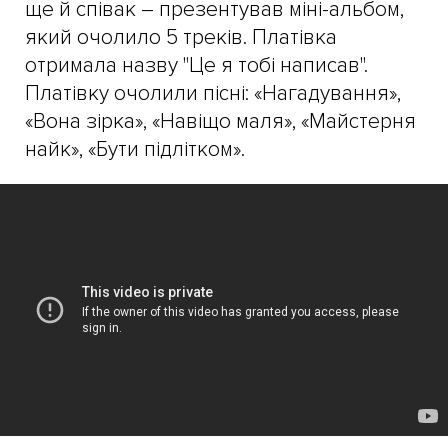
ще й співак – презентував міні-альбом,
який очолило 5 треків. Платівка
отримала назву "Це я тобі написав".
Платівку очолили пісні: «Нагадування»,
«Вона зірка», «Навіщо маля», «Майстерня
найк», «Бути підлітком».