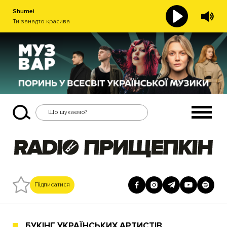
Shumei
Ти занадто красива
Підписатися
БУКІНГ УКРАЇНСЬКИХ АРТИСТІВ