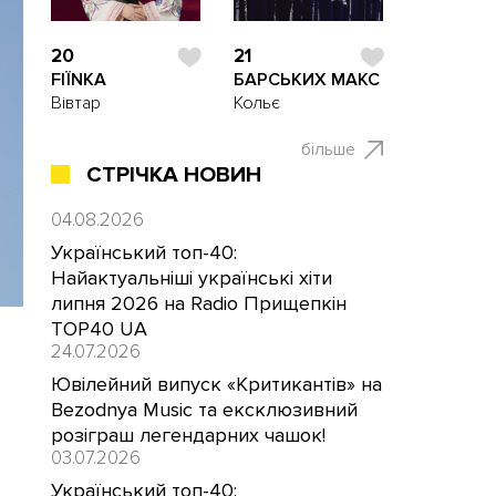
20
21
FIЇNKA
БАРСЬКИХ МАКС
Вівтар
Кольє
більше
СТРІЧКА НОВИН
04.08.2026
Український топ-40:
Найактуальніші українські хіти
липня 2026 на Radio Прищепкін
TOP40 UA
24.07.2026
Ювілейний випуск «Критикантів» на
Bezodnya Music та ексклюзивний
розіграш легендарних чашок!
03.07.2026
Український топ-40: