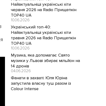
Найактуальніші українські хіти
червня 2026 на Radio Прищепкін
TOP40 UA
10.06.2026
в
Український топ-40:
Найактуальніші українські хіти
травня 2026 на Radio Прищепкін
ня
TOP40 UA
10.06.2026
Музика, яка допомагає: Свято
музики у Львові збирає мільйон на
14 дронів
04.06.2026
Фанати в захваті: Юля Юріна
запустила власну туш разом із
Colour Intense