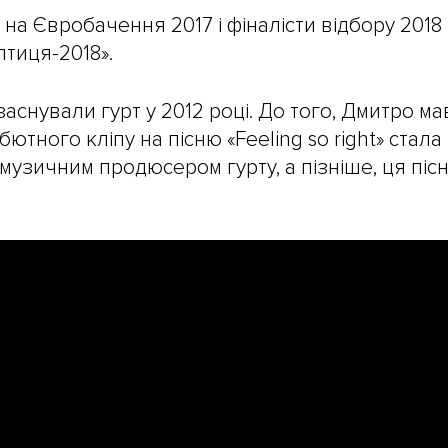
 на Євробачення 2017 і фіналісти відбору 2018
птиця-2018».
снували гурт у 2012 році. До того, Дмитро ма
ютного кліпу на пісню «Feeling so right» стала
музичним продюсером гурту, а пізніше, ця піс