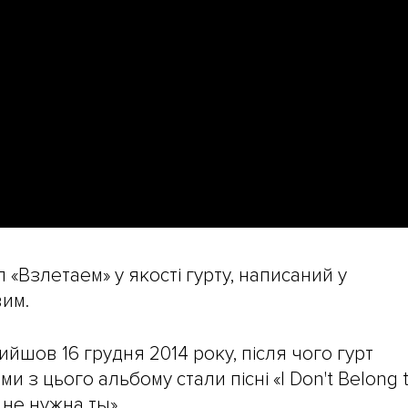
 «Взлетаем» у якості гурту, написаний у
им.
йшов 16 грудня 2014 року, після чого гурт
и з цього альбому стали пісні «I Don't Belong 
 не нужна ты».