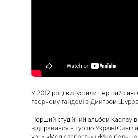
У 2012 році випустили перший сингл
творчому тандемі з Дмитром Шуров
Перший студійний альбом Kadnay ви
відправився в тур по Україні.Синглам
you», «Моя слабость» і «Мне больше