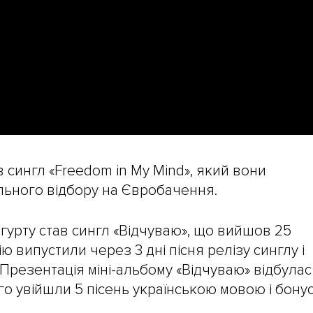
ив сингл «Freedom in My Mind», який вони
льного відбору на Євробачення.
урту став сингл «Відчуваю», що вийшов 25
ю випустили через 3 дні пісня релізу синглу і
Презентація міні-альбому «Відчуваю» відбулас
ого увійшли 5 пісень українською мовою і бонус