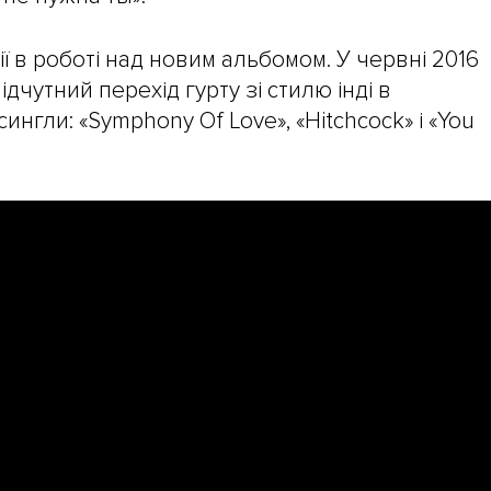
ії в роботі над новим альбомом. У червні 2016
ідчутний перехід гурту зі стилю інді в
ингли: «Symphony Of Love», «Hitchcock» і «You