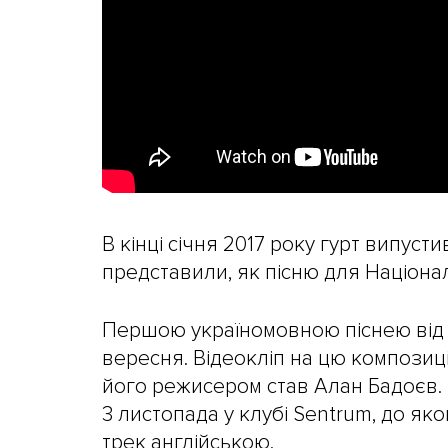
В кінці січня 2017 року гурт випуст
представили, як пісню для Націона
Першою україномовною піснею від г
вересня. Відеокліп на цю композиці
його режисером став Алан Бадоєв. 
3 листопада у клубі Sentrum, до як
трек англійською.