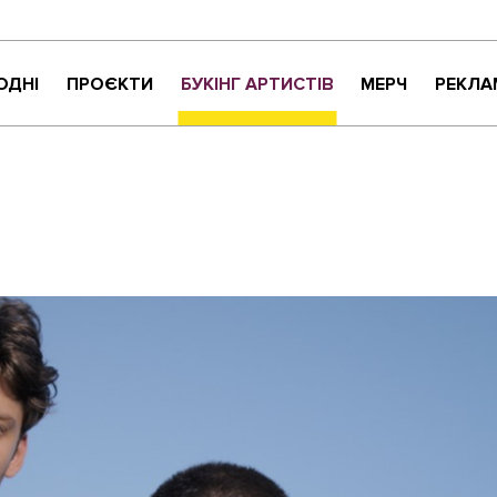
ОДНІ
ПРОЄКТИ
БУКІНГ АРТИСТІВ
МЕРЧ
РЕКЛА
КРИТИКАНТИ
НАЙНАЙСОНҐ
ВАРТО УВАГИ
ЖИТТЯ ПРЕКРАСНЕ
МУЗИЧНЕ РОЗПАКУВАННЯ
NEW NAME
СУЧАСНЕ УКРАЇНСЬКЕ КАРАОКЕ