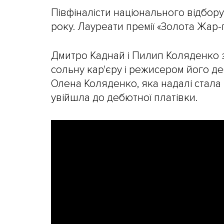
Півфіналісти національного відбору
року. Лауреати премії «Золота Жар-
Дмитро Каднай і Пилип Коляденко за
сольну кар'єру і режисером його деб
Олена Коляденко, яка надалі стала 
увійшла до дебютної платівки.