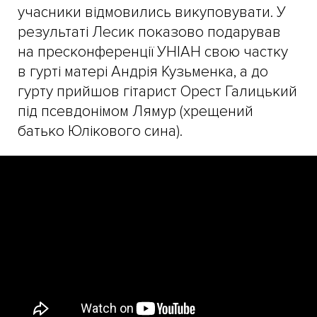
учасники відмовились викуповувати. У
результаті Лесик показово подарував
на пресконференції УНІАН свою частку
в гурті матері Андрія Кузьменка, а до
гурту прийшов гітарист Орест Галицький
під псевдонімом Лямур (хрещений
батько Юлікового сина).