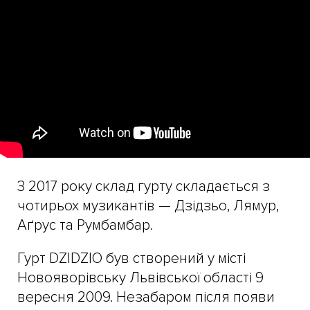
З 2017 року склад гурту складається з
чотирьох музикантів — Дзідзьо, Лямур,
Аґрус та Румбамбар.
Гурт DZIDZIO був створений у місті
Новояворівську Львівської області 9
вересня 2009. Незабаром після появи