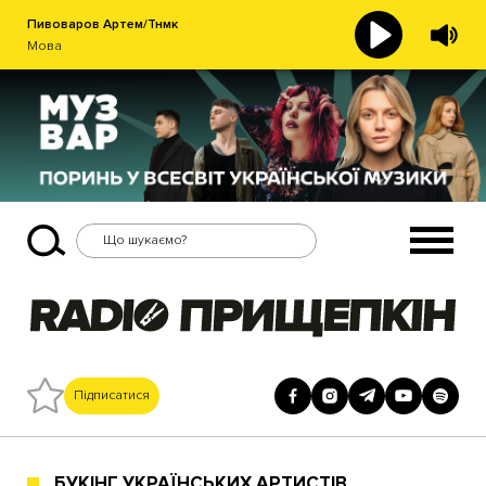
Пивоваров Артем/Тнмк
Мова
Підписатися
БУКІНГ УКРАЇНСЬКИХ АРТИСТІВ