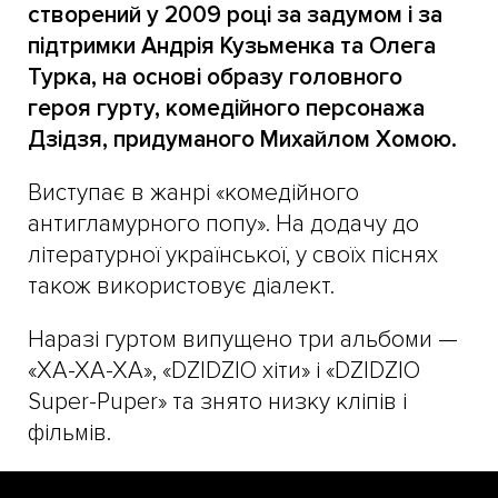
створений у 2009 році за задумом і за
підтримки Андрія Кузьменка та Олега
Турка, на основі образу головного
героя гурту, комедійного персонажа
Дзідзя, придуманого Михайлом Хомою.
Виступає в жанрі «комедійного
антигламурного попу». На додачу до
літературної української, у своїх піснях
також використовує діалект.
Наразі гуртом випущено три альбоми —
«ХА-ХА-ХА», «DZIDZIO хіти» і «DZIDZIO
Super-Puper» та знято низку кліпів і
фільмів.