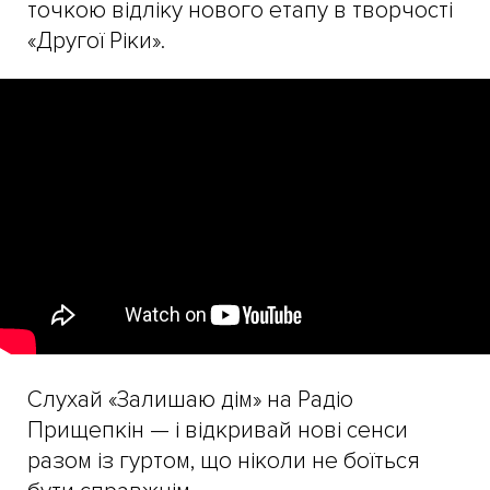
точкою відліку нового етапу в творчості
«Другої Ріки».
Слухай «Залишаю дім» на Радіо
Прищепкін — і відкривай нові сенси
разом із гуртом, що ніколи не боїться