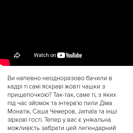
Ви напевно неодноразово бачили в
кадрі ті самі яскраві жовті чашки з
прищепочкою? Так-так, саме ті, з яких
під час зйомок та інтерв'ю пили Діма
Монатік, Саша Чемеров, Jamala та інші
зіркові гості. Тепер у вас є унікальна
можливість забрати цей легендарний