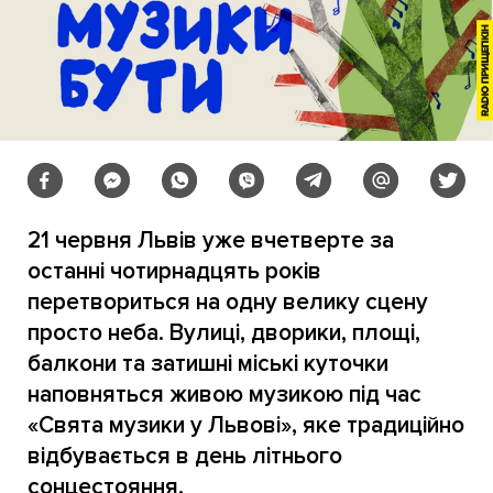
21 червня Львів уже вчетверте за
останні чотирнадцять років
перетвориться на одну велику сцену
просто неба. Вулиці, дворики, площі,
балкони та затишні міські куточки
наповняться живою музикою під час
«Свята музики у Львові», яке традиційно
відбувається в день літнього
сонцестояння.