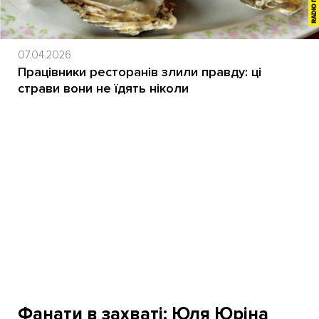
07.04.2026
Працівники ресторанів злили правду: ці
страви вони не їдять ніколи
Фанати в захваті: Юля Юріна