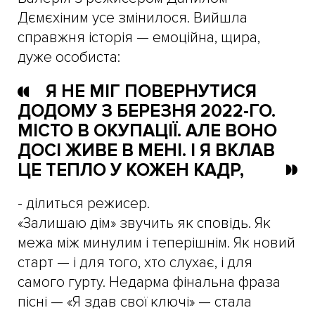
Дємєхіним усе змінилося. Вийшла
справжня історія — емоційна, щира,
дуже особиста:
Я НЕ МІГ ПОВЕРНУТИСЯ
ДОДОМУ З БЕРЕЗНЯ 2022-ГО.
МІСТО В ОКУПАЦІЇ. АЛЕ ВОНО
ДОСІ ЖИВЕ В МЕНІ. І Я ВКЛАВ
ЦЕ ТЕПЛО У КОЖЕН КАДР,
- ділиться режисер.
«Залишаю дім» звучить як сповідь. Як
межа між минулим і теперішнім. Як новий
старт — і для того, хто слухає, і для
самого гурту. Недарма фінальна фраза
пісні — «Я здав свої ключі» — стала