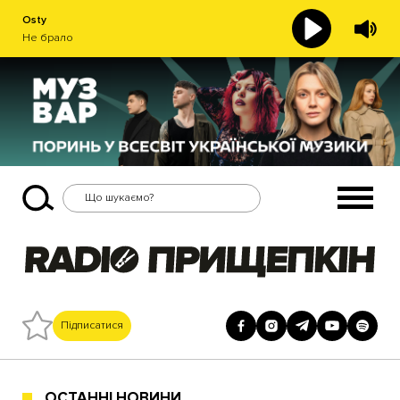
Osty
Не брало
Підписатися
ОСТАННІ НОВИНИ