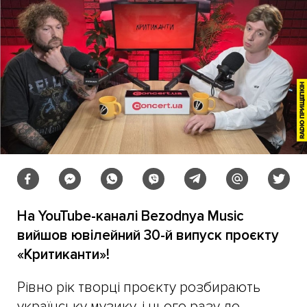
На YouTube-каналі Bezodnya Music
вийшов ювілейний 30-й випуск проєкту
«Критиканти»!
Рівно рік творці проєкту розбирають
українську музику, і цього разу до