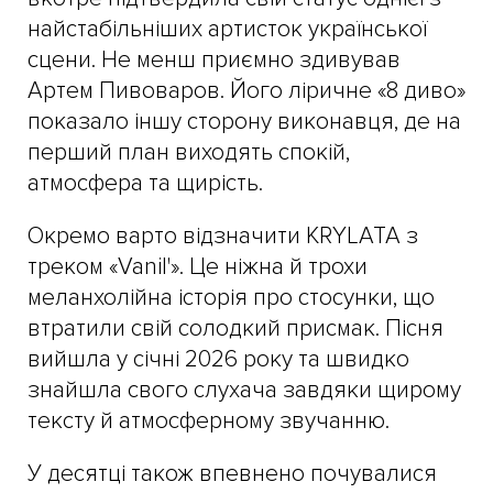
найстабільніших артисток української
сцени. Не менш приємно здивував
Артем Пивоваров. Його ліричне «8 диво»
показало іншу сторону виконавця, де на
перший план виходять спокій,
атмосфера та щирість.
Окремо варто відзначити KRYLATA з
треком «Vanil'». Це ніжна й трохи
меланхолійна історія про стосунки, що
втратили свій солодкий присмак. Пісня
вийшла у січні 2026 року та швидко
знайшла свого слухача завдяки щирому
тексту й атмосферному звучанню.
У десятці також впевнено почувалися