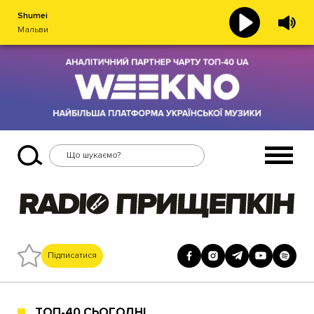
Shumei
Мальви
Підписатися
ТОП-40 СЬОГОДНІ