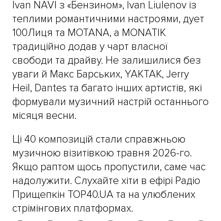
Ivan NAVI з «Бензином», Ivan Liulenov із
теплими романтичними настроями, дует
100Лиця та MOTANA, а MONATIK
традиційно додав у чарт власної
свободи та драйву. Не залишилися без
уваги й Макс Барських, YAKTAK, Jerry
Heil, Dantes та багато інших артистів, які
формували музичний настрій останнього
місяця весни.
Ці 40 композицій стали справжньою
музичною візитівкою травня 2026-го.
Якщо раптом щось пропустили, саме час
надолужити. Слухайте хіти в ефірі Радіо
Прищепкін TOP40.UA та на улюблених
стрімінгових платформах.