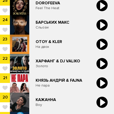
25
DOROFEEVA
Feel The Heat
24
БАРСЬКИХ МАКС
Сльози
23
OTOY & KLER
На двох
22
ХАРФАНГ & DJ VALIKO
Золото
21
КНЯЗЬ АНДРІЙ & FAJNA
Не пара
20
КАЖАННА
Boy