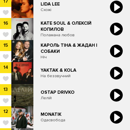
17
LIDA LEE
Схожі
KATE SOUL & ОЛЕКСІЙ
16
КОПИЛОВ
Поламана любов
КАРОЛЬ ТІНА & ЖАДАН І
15
СОБАКИ
Ніч
14
YAKTAK & KOLA
На беззвучний
13
OSTAP DRIVKO
Лелій
12
MONATIK
Одасвобода