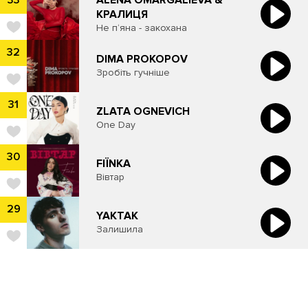
33
КРАЛИЦЯ
Не п‘яна - закохана
32
​DIMA PROKOPOV
Зробіть гучніше
31
ZLATA OGNEVICH
One Day
30
FIЇNKA
Вівтар
29
YAKTAK
Залишила