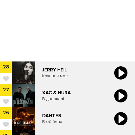
28
JERRY HEIL
Кохання моє
27
ХАС & HURA
В дзеркалі
26
DANTES
В обіймах