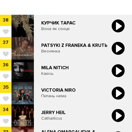
38
КУРЧИК ТАРАС
Вона як сонце
37
PATSYKI Z FRANEKA & KRUTЬ
Веснянка
36
MILA NITICH
Каюсь
35
VICTORIA NIRO
Питань нема
34
JERRY HEIL
Catharticus
ALENA OMARGALIEVA &