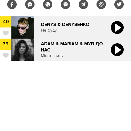
40
DENYS & DENYSENKO
Не буду
​ADAM & MARIAM & МУВ ДО
39
НАС
Місто спить