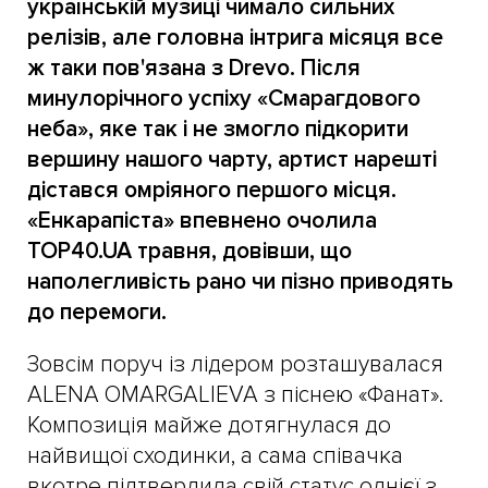
українській музиці чимало сильних
релізів, але головна інтрига місяця все
ж таки пов'язана з Drevo. Після
минулорічного успіху «Смарагдового
неба», яке так і не змогло підкорити
вершину нашого чарту, артист нарешті
дістався омріяного першого місця.
«Енкарапіста» впевнено очолила
TOP40.UA травня, довівши, що
наполегливість рано чи пізно приводять
до перемоги.
Зовсім поруч із лідером розташувалася
ALENA OMARGALIEVA з піснею «Фанат».
Композиція майже дотягнулася до
найвищої сходинки, а сама співачка
вкотре підтвердила свій статус однієї з