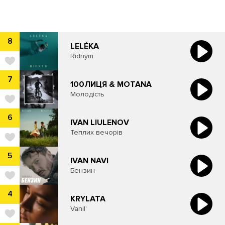
8
LELÉKA
Ridnym
7
100ЛИЦЯ & MOTANA
Молодість
6
IVAN LIULENOV
Теплих вечорів
5
IVAN NAVI
Бензин
4
KRYLATA
Vanil'