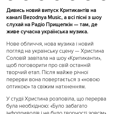
Дивись новий випуск Критикантів на
каналі Bezodnya Music, а всі пісні з шоу
слухай на Радіо Прищепкін — там, де
живе сучасна українська музика.
Нове обличчя, нова музика і новий
погляд на українську сцену — Христина
Соловій завітала на шоу «Критиканти»,
щоб поговорити про свій останній
творчий етап. Після майже річної
перерви вона повертається з «новою
оптикою» та свіжим натхненням.
У студії Христина розповіла, що перерва
була необхідною: «Було забагато
інфоприводів і не було творчості зовсім».