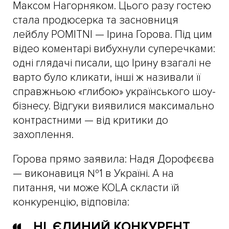
Максом Нагорняком. Цього разу гостею
стала продюсерка та засновниця
лейблу POMITNI — Ірина Горова. Під цим
відео коментарі вибухнули суперечками:
одні глядачі писали, що Ірину взагалі не
варто було кликати, інші ж називали її
справжньою «глибою» українського шоу-
бізнесу. Відгуки виявилися максимально
контрастними — від критики до
захоплення.
Горова прямо заявила: Надя Дорофєєва
— виконавиця №1 в Україні. А на
питання, чи може KOLA скласти їй
конкуренцію, відповіла:
НІ. ЄДИНИЙ КОНКУРЕНТ