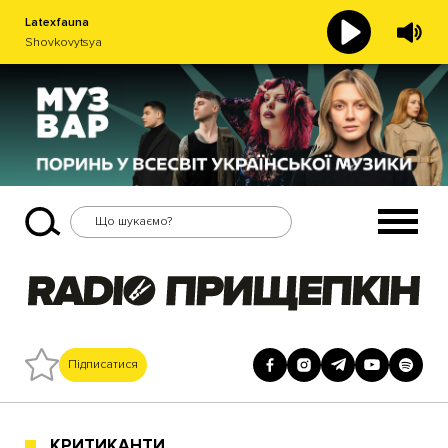
Latexfauna
Shovkovytsya
Підписатися
КРИТИКАНТИ