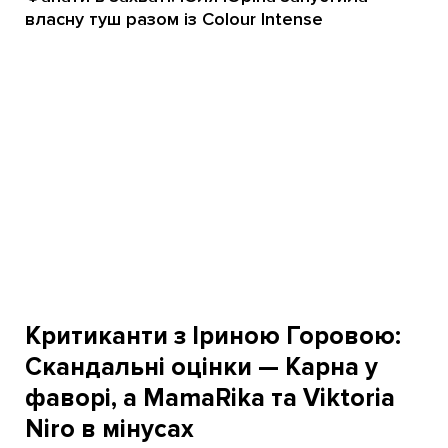
власну туш разом із Colour Intense
Критиканти з Іриною Горовою:
Скандальні оцінки — Карна у
фаворі, а MamaRika та Viktoria
Niro в мінусах