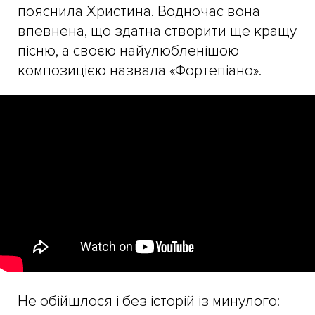
пояснила Христина. Водночас вона
впевнена, що здатна створити ще кращу
пісню, а своєю найулюбленішою
композицією назвала «Фортепіано».
Не обійшлося і без історій із минулого: