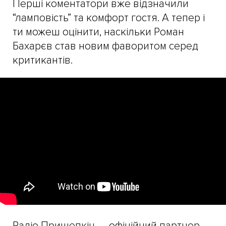
Перші коментатори вже відзначили
“ламповість” та комфорт гостя. А тепер і
ти можеш оцінити, наскільки Роман
Бахарєв став новим фаворитом серед
критикантів.
Радіо Прищепкін — офіційний партнер