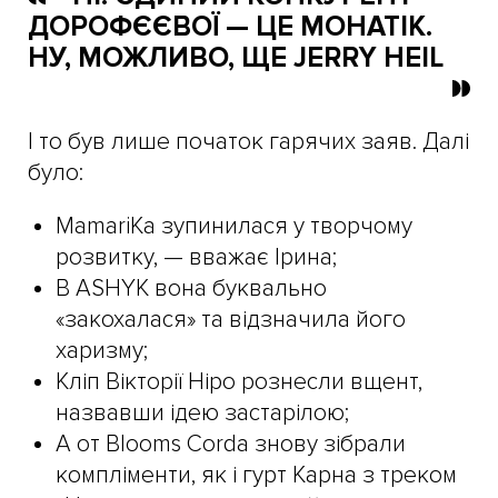
ДОРОФЄЄВОЇ — ЦЕ МОНАТІК.
НУ, МОЖЛИВО, ЩЕ JERRY HEIL
І то був лише початок гарячих заяв. Далі
було:
MamariKa зупинилася у творчому
розвитку, — вважає Ірина;
В ASHYK вона буквально
«закохалася» та відзначила його
харизму;
Кліп Вікторії Ніро рознесли вщент,
назвавши ідею застарілою;
А от Blooms Corda знову зібрали
компліменти, як і гурт Карна з треком