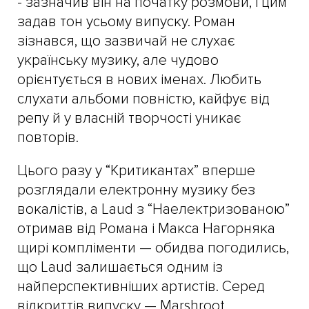
- зазначив він на початку розмови, і цим
задав тон усьому випуску. Роман
зізнався, що зазвичай не слухає
українську музику, але чудово
орієнтується в нових іменах. Любить
слухати альбоми повністю, кайфує від
репу й у власній творчості уникає
повторів.
Цього разу у “Критикантах” вперше
розглядали електронну музику без
вокалістів, а Laud з “Наелектризованою”
отримав від Романа і Макса Нагорняка
щирі компліменти — обидва погодились,
що Laud залишається одним із
найперспективніших артистів. Серед
відкриттів випуску — Marshroot,