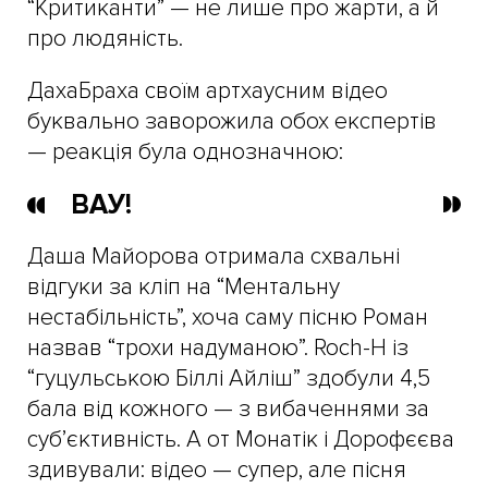
“Критиканти” — не лише про жарти, а й
про людяність.
ДахаБраха своїм артхаусним відео
буквально заворожила обох експертів
— реакція була однозначною:
ВАУ!
Даша Майорова отримала схвальні
відгуки за кліп на “Ментальну
нестабільність”, хоча саму пісню Роман
назвав “трохи надуманою”. Roch-H із
“гуцульською Біллі Айліш” здобули 4,5
бала від кожного — з вибаченнями за
суб’єктивність. А от Монатік і Дорофєєва
здивували: відео — супер, але пісня