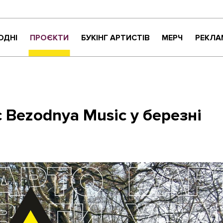
ОДНІ
ПРОЄКТИ
БУКІНГ АРТИСТІВ
МЕРЧ
РЕКЛА
КРИТИКАНТИ
НАЙНАЙСОНҐ
ВАРТО УВАГИ
ЖИТТЯ ПРЕКРАСНЕ
 Bezodnya Music у березні
МУЗИЧНЕ РОЗПАКУВАННЯ
NEW NAME
СУЧАСНЕ УКРАЇНСЬКЕ КАРАОКЕ