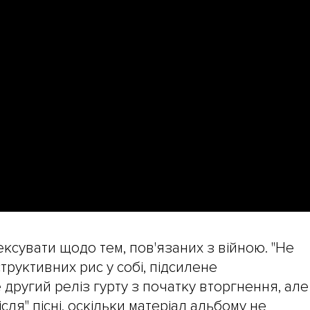
сувати щодо тем, пов'язаних з війною. "Не
труктивних рис у собі, підсилене
ругий реліз гурту з початку вторгнення, але
сля" пісні, оскільки матеріал альбому не