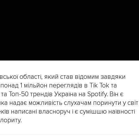
вської області, який став відомим завдяки
понад 1 мільйон переглядів в Tik Tok та
а Топ-50 трендів Україна на Spotify. Він є
ка надає можливість слухачам поринути у світ
еків написані власноруч і є сумішшю наївності
олориту.