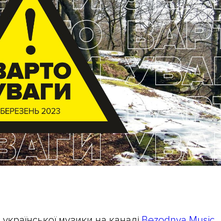
 української музики на каналі
Bezodnya Music
,