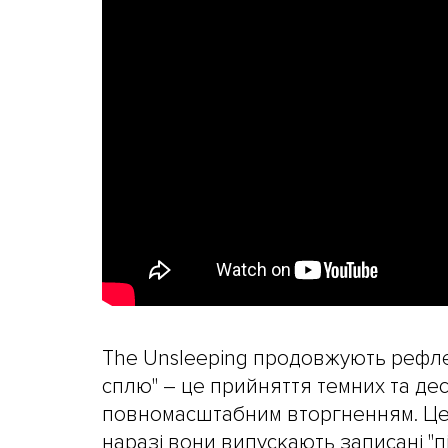
The Unsleeping продовжують рефлек
сплю" – це прийняття темних та дес
повномасштабним вторгненням. Це д
наразі вони випускають записані "пі