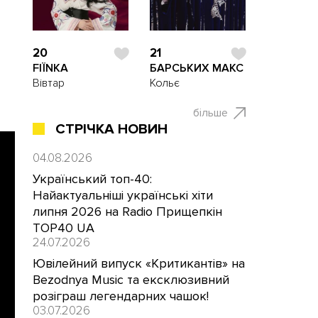
”
20
21
FIЇNKA
БАРСЬКИХ МАКС
Вівтар
Кольє
більше
СТРІЧКА НОВИН
04.08.2026
Український топ-40:
Найактуальніші українські хіти
липня 2026 на Radio Прищепкін
TOP40 UA
24.07.2026
Ювілейний випуск «Критикантів» на
Bezodnya Music та ексклюзивний
розіграш легендарних чашок!
03.07.2026