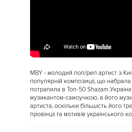
MBY - молодий поп/реп артист з Киї
популярній композиції, що набрала 
потрапила в Топ-50 Shazam Україна т
музикантом-самоучкою, а його музи
артиста, оскільки більшість його тр
провінції та мотивів українського к