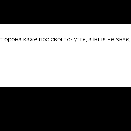
сторона каже про свої почуття, а інша не знає,