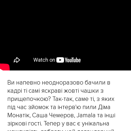
Ви напевно неодноразово бачили в
кадрі ті самі яскраві жовті чашки з
прищепочкою? Так-так, саме ті, з яких
під час зйомок та інтерв'ю пили Діма
Монатік, Саша Чемеров, Jamala та інші
зіркові гості. Тепер у вас є унікальна