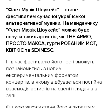
"Флет Музік Шоукейс" – стане
фестивалем сучасної української
альтернативної музики. На майданчику
"Флет Мюзік Шоукейс" можна буде
почути таких артистів, як THE ARMO,
ПРОСТО МАКСА, гурти РОБАНИЙ ЙОТ,
КВІТКІС та SEXNESC.
Під час фестивалю його гості зможуть
познайомитись з новим
експериментальним форматом
концертів, в якому відбувається постійна
взаємодія артистів на сцені і глядачів в
залі.
Фішкою заходу стане його відкриття у