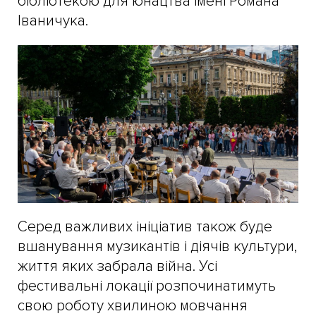
бібліотекою для юнацтва імені Романа
Іваничука.
Серед важливих ініціатив також буде
вшанування музикантів і діячів культури,
життя яких забрала війна. Усі
фестивальні локації розпочинатимуть
свою роботу хвилиною мовчання