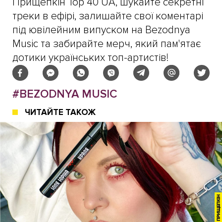
Прищепкін Top 40 UA, шукайте секретні
треки в ефірі, залишайте свої коментарі
під ювілейним випуском на Bezodnya
Music та забирайте мерч, який пам'ятає
дотики українських топ-артистів!
#BEZODNYA MUSIC
ЧИТАЙТЕ ТАКОЖ