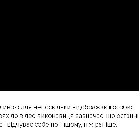
ивою для неї, оскільки відображає її особисті
арях до відео виконавиця зазначає, що останн
і відчуває себе по-іншому, ніж раніше.