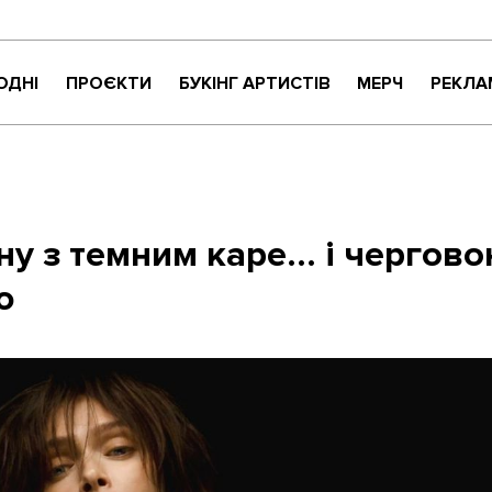
ОДНІ
ПРОЄКТИ
БУКІНГ АРТИСТІВ
МЕРЧ
РЕКЛА
КРИТИКАНТИ
НАЙНАЙСОНҐ
ВАРТО УВАГИ
ЖИТТЯ ПРЕКРАСНЕ
ну з темним каре... і чергов
МУЗИЧНЕ РОЗПАКУВАННЯ
ю
NEW NAME
СУЧАСНЕ УКРАЇНСЬКЕ КАРАОКЕ