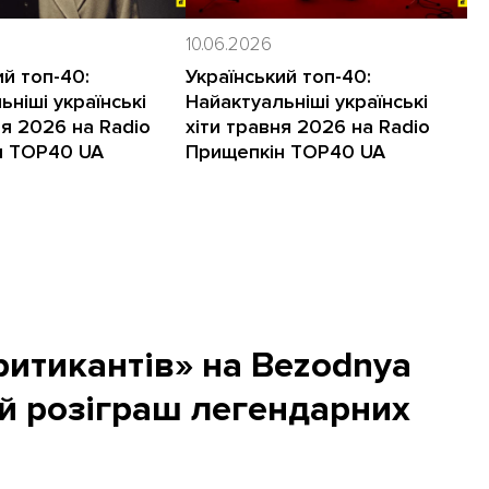
10.06.2026
ий топ-40:
Український топ-40:
ьніші українські
Найактуальніші українські
ня 2026 на Radio
хіти травня 2026 на Radio
н TOP40 UA
Прищепкін TOP40 UA
итикантів» на Bezodnya
й розіграш легендарних