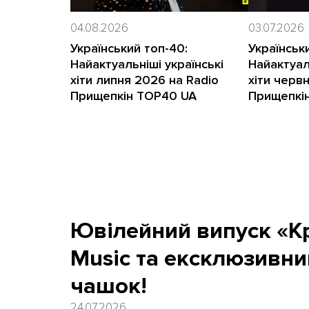
04.08.2026
03.07.2026
Український топ-40:
Українськ
Найактуальніші українські
Найактуал
хіти липня 2026 на Radio
хіти черв
Прищепкін TOP40 UA
Прищепкі
Ювілейний випуск «Кр
Music та ексклюзивни
чашок!
24.07.2026