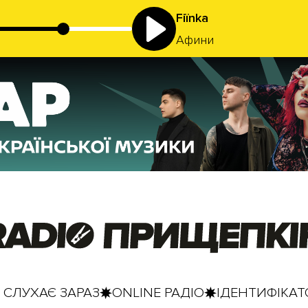
Fiїnka
Афини
 СЛУХАЄ ЗАРАЗ
ONLINE РАДІО
ІДЕНТИФІКАТО