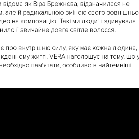
м відома як Віра Брежнєва, відзначилася не
, але й радикальною зміною свого зовнішньо
део на композицію "Такі ми люди" і здивувала
нило її звичайне довге світле волосся.
ає про внутрішню силу, яку має кожна людина,
якденному житті. VERA наголошує на тому, що 
 необхідно пам'ятати, особливо в найтемніші