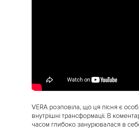
VERA розповіла, що ця пісня є особл
внутрішні трансформації. В комент
часом глибоко занурювалася в себе 