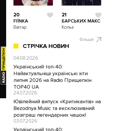
20
21
FIЇNKA
БАРСЬКИХ МАКС
Вівтар
Кольє
більше
СТРІЧКА НОВИН
04.08.2026
Український топ-40:
Найактуальніші українські хіти
липня 2026 на Radio Прищепкін
TOP40 UA
24.07.2026
Ювілейний випуск «Критикантів» на
Bezodnya Music та ексклюзивний
розіграш легендарних чашок!
03.07.2026
Український топ-40: