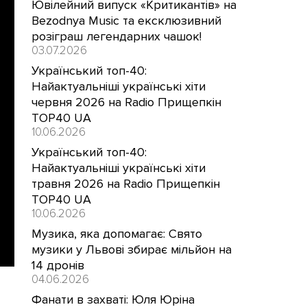
Ювілейний випуск «Критикантів» на
Bezodnya Music та ексклюзивний
розіграш легендарних чашок!
03.07.2026
Український топ-40:
Найактуальніші українські хіти
червня 2026 на Radio Прищепкін
TOP40 UA
10.06.2026
Український топ-40:
Найактуальніші українські хіти
травня 2026 на Radio Прищепкін
TOP40 UA
10.06.2026
Музика, яка допомагає: Свято
музики у Львові збирає мільйон на
14 дронів
04.06.2026
Фанати в захваті: Юля Юріна