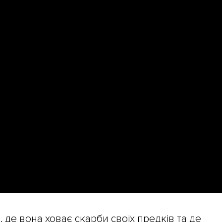
, де вона ховає скарби своїх предків та де