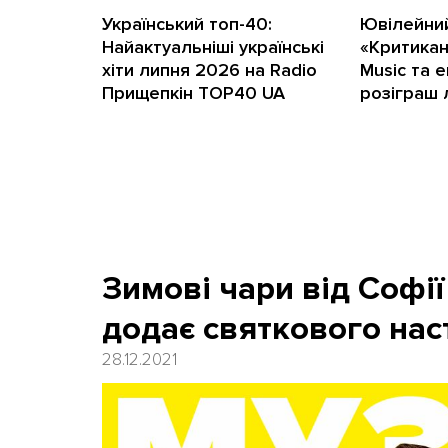
Український топ-40:
Ювілейний
Найактуальніші українські
«Критикан
хіти липня 2026 на Radio
Music та 
Прищепкін TOP40 UA
розіграш 
Зимові чари від Софії
додає святкового нас
28.12.2021