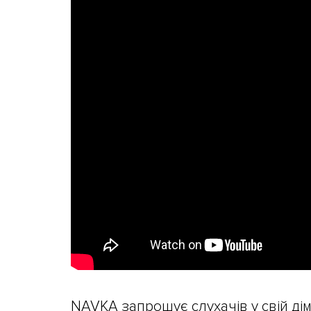
NAVKA запрошує слухачів у свій дім