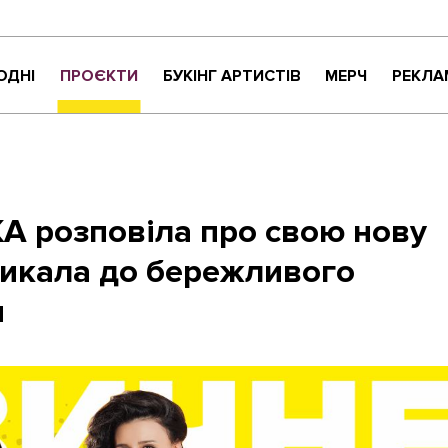
ОДНІ
ПРОЄКТИ
БУКІНГ АРТИСТІВ
МЕРЧ
РЕКЛА
КРИТИКАНТИ
НАЙНАЙСОНҐ
ВАРТО УВАГИ
ЖИТТЯ ПРЕКРАСНЕ
A розповіла про свою нову
МУЗИЧНЕ РОЗПАКУВАННЯ
ликала до бережливого
NEW NAME
СУЧАСНЕ УКРАЇНСЬКЕ КАРАОКЕ
и