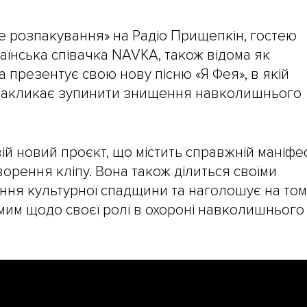
е розпакування» на Радіо Прищепкін, гостею
аїнська співачка NAVKA, також відома як
 презентує свою нову пісню «Я Фея», в якій
 закликає зупинити знищення навколишнього
ій новий проєкт, що містить справжній маніфе
орення кліпу. Вона також ділиться своїми
ня культурної спадщини та наголошує на том
мим щодо своєї ролі в охороні навколишнього