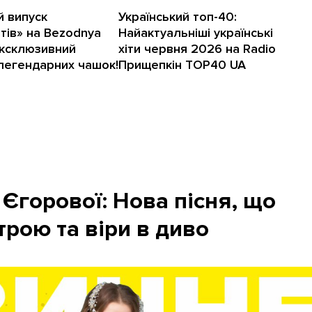
 випуск
Український топ-40:
тів» на Bezodnya
Найактуальніші українські
ексклюзивний
хіти червня 2026 на Radio
легендарних чашок!
Прищепкін TOP40 UA
 Єгорової: Нова пісня, що
трою та віри в диво