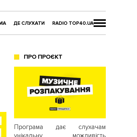
МА
ДЕ СЛУХАТИ
RADIO TOP40.UA
ПРО ПРОЄКТ
Програма дає слухачам
унікальну можливість