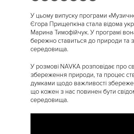
У цьому випуску програми «Музичн
Єгора Прищепкіна стала відома укр
Марина Тимофійчук. У програмі вона
бережно ставиться до природи та
середовища.
У розмові NAVKA розповідає про св
збереження природи, та процес ств
думками щодо важливості збережен
що кожен з нас повинен бути свідо
середовища.