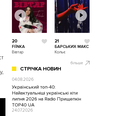
20
21
FIЇNKA
БАРСЬКИХ МАКС
Вівтар
Кольє
ст
більше
СТРІЧКА НОВИН
у,
04.08.2026
Український топ-40:
Найактуальніші українські хіти
липня 2026 на Radio Прищепкін
TOP40 UA
24.07.2026