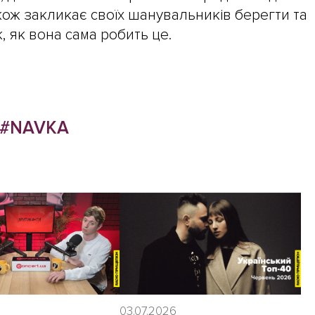
кож закликає своїх шанувальників берегти та
 як вона сама робить це.
#NAVKA
03.07.2026