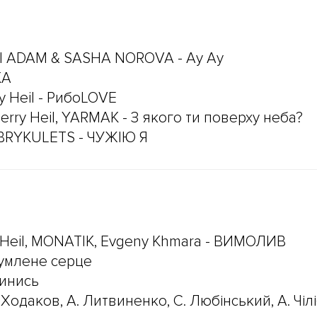
 | ADAM & SASHA NOROVA - Ау Ау
КА
ry Heil - РибоLOVE
erry Heil, YARMAK - З якого ти поверху неба?
& BRYKULETS - ЧУЖІЮ Я
ry Heil, MONATIK, Evgeny Khmara - ВИМОЛИВ
румлене серце
пинись
 Ходаков, А. Литвиненко, С. Любінський, А. Чілі