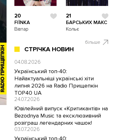
20
21
FIЇNKA
БАРСЬКИХ МАКС
Вівтар
Кольє
більше
СТРІЧКА НОВИН
04.08.2026
Український топ-40:
Найактуальніші українські хіти
липня 2026 на Radio Прищепкін
TOP40 UA
24.07.2026
Ювілейний випуск «Критикантів» на
Bezodnya Music та ексклюзивний
розіграш легендарних чашок!
03.07.2026
Український топ-40: