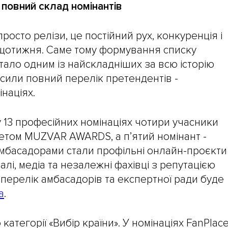
овний склад номінантів
просто релізи, це постійний рух, конкуренція і
е щотижня. Саме тому формування списку
ало одним із найскладніших за всю історію
осили повний перелік претендентів -
націях.
у 13 професійних номінаціях чотири учасники
тетом MUZVAR AWARDS, а п’ятий номінант -
мбасадорами стали профільні онлайн-проєкти
валі, медіа та незалежні фахівці з репутацією
ерелік амбасадорів та експертної ради буде
a
.
атегорії «Вибір країни». У номінаціях FanPlace