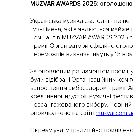
MUZVAR AWARDS 2025: оголошено п
Українська музика сьогодні - це не 
гучні імена, які з’являються майж
номінантів MUZVAR AWARDS 2025 ст
премії. Організатори офіційно огол
переможців визначатимуть у 15 номі
За оновленим регламентом премії, 
були відібрані Організаційним комі
запрошеним амбасадором премії. А
креативної індустрії, музичні фести
незаангажованого вибору. Повний п
оприлюднено на сайті
muzvar.com.u
Окрему увагу традиційно приділено к