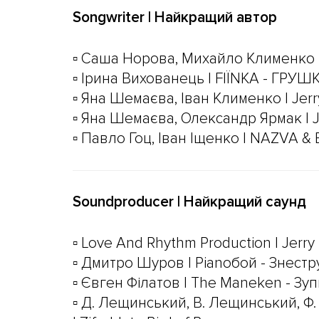
Songwriter | Найкращий автор
▫️ Саша Норова, Михайло Клименко
▫️ Ірина Вихованець | FIЇNKA - ГРУШ
▫️ Яна Шемаєва, Іван Клименко | Jer
▫️ Яна Шемаєва, Олександр Ярмак | J
▫️ Павло Гоц, Іван Іщенко | NAZVA 
Soundproducer | Найкращий саунд
▫️ Love And Rhythm Production | Jer
▫️ Дмитро Шуров | Pianoбой - Знест
▫️ Євген Філатов | The Maneken - Зу
▫️ Д. Лещинський, В. Лещинський, Ф.