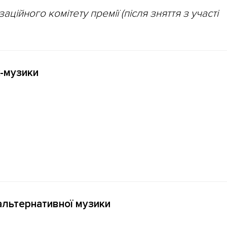
ційного комітету премії (після зняття з участі
к-музики
 альтернативної музики