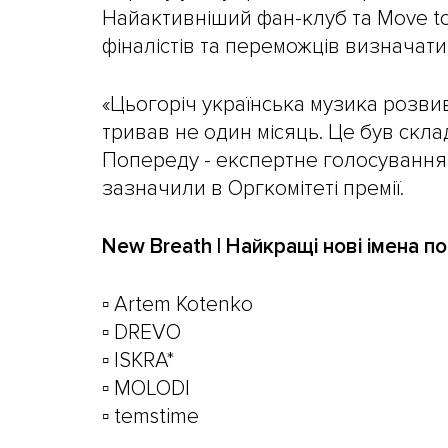
Найактивніший фан-клуб та Move to 
фіналістів та переможців визначати
«Цьогоріч українська музика розвив
тривав не один місяць. Це був скл
Попереду - експертне голосування 
зазначили в Оргкомітеті премії.
New Breath | Найкращі нові імена п
▫️ Artem Kotenko
▫️ DREVO
▫️ ISKRA*
▫️ MOLODI
▫️ temstime