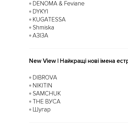
▫️ DENOMA & Feviane
▫️ DYKYI
▫️ KUGATESSA
▫️ Shmiska
▫️ АЗІЗА
New View | Найкращі нові імена ест
▫️ DIBROVA
▫️ NIKITIN
▫️ SAMCHUK
▫️ THE ВУСА
▫️ Шугар