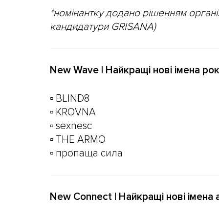
*номінантку додано рішенням організа
кандидатури GRISANA)
New Wave | Найкращі нові імена ро
▫️ BLIND8
▫️ KROVNA
▫️ sexnesc
▫️ THE ARMO
▫️ пропаща сила
New Connect | Найкращі нові імена