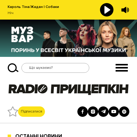
Кароль Тіна/Жадан І Собаки
Ніч
Підписатися
ОСТАННІ НОВИНИ