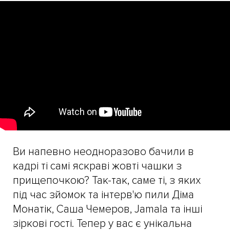
Ви напевно неодноразово бачили в
кадрі ті самі яскраві жовті чашки з
прищепочкою? Так-так, саме ті, з яких
під час зйомок та інтерв'ю пили Діма
Монатік, Саша Чемеров, Jamala та інші
зіркові гості. Тепер у вас є унікальна