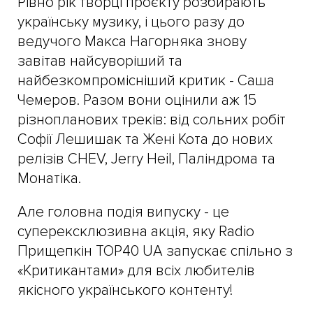
Рівно рік творці проєкту розбирають
українську музику, і цього разу до
ведучого Макса Нагорняка знову
завітав найсуворіший та
найбезкомпромісніший критик - Саша
Чемеров. Разом вони оцінили аж 15
різнопланових треків: від сольних робіт
Софії Лешишак та Жені Кота до нових
релізів CHEV, Jerry Heil, Паліндрома та
Монатіка.
Але головна подія випуску - це
суперексклюзивна акція, яку Radio
Прищепкін TOP40 UA запускає спільно з
«Критикантами» для всіх любителів
якісного українського контенту!