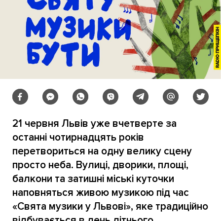
21 червня Львів уже вчетверте за
останні чотирнадцять років
перетвориться на одну велику сцену
просто неба. Вулиці, дворики, площі,
балкони та затишні міські куточки
наповняться живою музикою під час
«Свята музики у Львові», яке традиційно
відбувається в день літнього