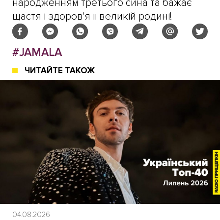
народженням третього сина та бажає
щастя і здоров'я її великій родині!
#JAMALA
ЧИТАЙТЕ ТАКОЖ
04.08.2026