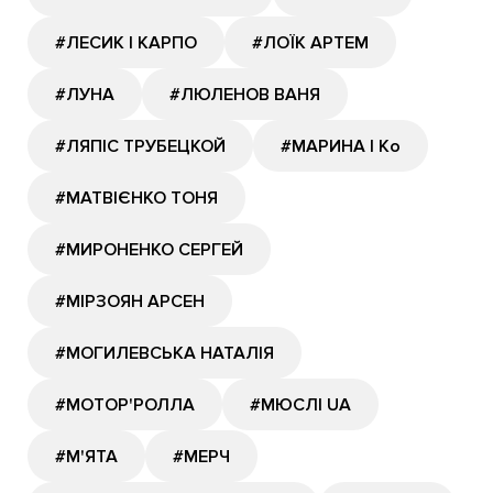
#ЛЕСИК І КАРПО
#ЛОЇК АРТЕМ
#ЛУНА
#ЛЮЛЕНОВ ВАНЯ
#ЛЯПІС ТРУБЕЦКОЙ
#МАРИНА І Ко
#МАТВІЄНКО ТОНЯ
#МИРОНЕНКО СЕРГЕЙ
#МІРЗОЯН АРСЕН
#МОГИЛЕВСЬКА НАТАЛІЯ
#МОТОР'РОЛЛА
#МЮСЛІ UA
#М'ЯТА
#МЕРЧ