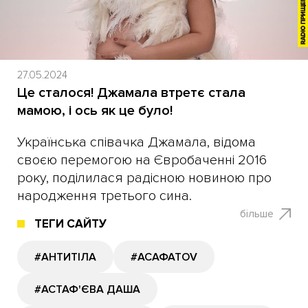
27.05.2024
Це сталося! Джамала втретє стала
мамою, і ось як це було!
​Українська співачка Джамала, відома
своєю перемогою на Євробаченні 2016
року, поділилася радісною новиною про
народження третього сина.
більше
ТЕГИ САЙТУ
#АНТИТІЛА
#АСАФАТОV
#АСТАФ'ЄВА ДАША