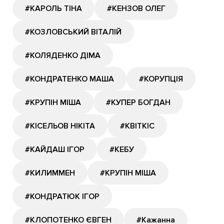
#КАРОЛЬ ТІНА
#КЕНЗОВ ОЛЕГ
#КОЗЛОВСЬКИЙ ВІТАЛІЙ
#КОЛЯДЕНКО ДІМА
#КОНДРАТЕНКО МАША
#КОРУПЦІЯ
#КРУПІН МІША
#КУПЕР БОГДАН
#КІСЕЛЬОВ НІКІТА
#КВІТКІС
#КАЙДАШ ІГОР
#КЕБУ
#КИЛИММЕН
#КРУПІН МІША
#КОНДРАТЮК ІГОР
#КЛОПОТЕНКО ЄВГЕН
#Кажанна