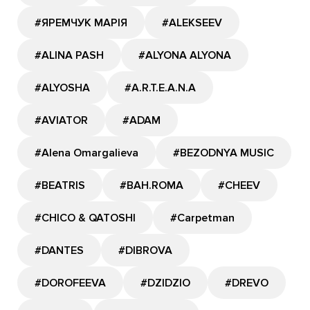
#ЯРЕМЧУК МАРІЯ
#ALEKSEEV
#ALINA PASH
#ALYONA ALYONA
#ALYOSHA
#A.R.T.E.A.N.A
#AVIATOR
#ADAM
#Alena Omargalieva
#BEZODNYA MUSIC
#BEATRIS
#BAH.ROMA
#CHEEV
#CHICO & QATOSHI
#Carpetman
#DANTES
#DIBROVA
#DOROFEEVA
#DZIDZIO
#DREVO