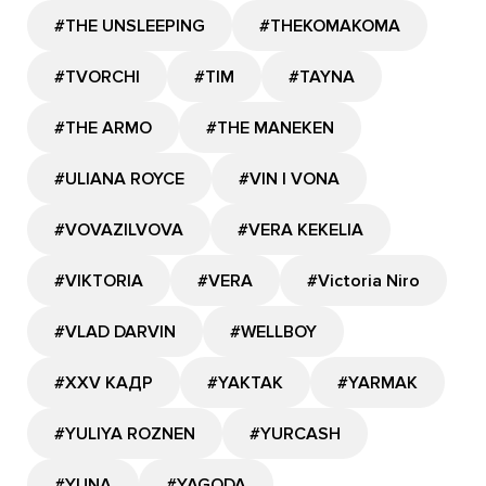
#THE UNSLEEPING
#THEKOMAKOMA
#TVORCHI
#TIM
#TAYNA
#THE ARMO
#THE MANEKEN
#ULIANA ROYCE
#VIN I VONA
#VOVAZILVOVA
#VERA KEKELIA
#VIKTORIA
#VERA
#Victoria Niro
#VLAD DARVIN
#WELLBOY
#XXV КАДР
#YAKTAK
#YARMAK
#YULIYA ROZNEN
#YURCASH
#YUNA
#YAGODA