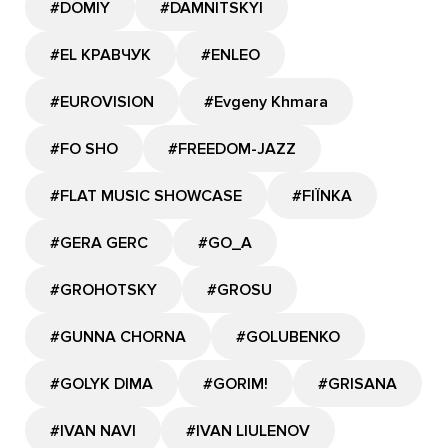
#DOMIY
#DAMNITSKYI
#EL КРАВЧУК
#ENLEO
#EUROVISION
#Evgeny Khmara
#FO SHO
#FREEDOM-JAZZ
#FLAT MUSIC SHOWCASE
#FIЇNKA
#GERA GERC
#GО_A
#GROHOTSKY
#GROSU
#GUNNA CHORNA
#GOLUBENKO
#GOLYK DIMA
#GORIM!
#GRISANA
#IVAN NAVI
#IVAN LIULENOV