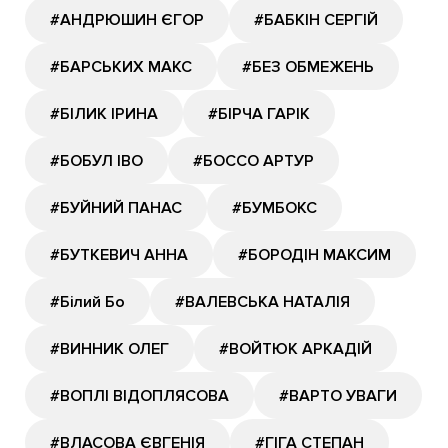
#АНДРЮШИН ЄГОР
#БАБКІН СЕРГІЙ
#БАРСЬКИХ МАКС
#БЕЗ ОБМЕЖЕНЬ
#БІЛИК ІРИНА
#БІРЧА ГАРІК
#БОБУЛ ІВО
#БОССО АРТУР
#БУЙНИЙ ПАНАС
#БУМБОКС
#БУТКЕВИЧ АННА
#БОРОДІН МАКСИМ
#Білий Бо
#ВАЛЕВСЬКА НАТАЛІЯ
#ВИННИК ОЛЕГ
#ВОЙТЮК АРКАДІЙ
#ВОПЛІ ВІДОПЛЯСОВА
#ВАРТО УВАГИ
#ВЛАСОВА ЄВГЕНІЯ
#ГІГА СТЕПАН