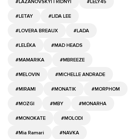
#LAZANOVSKYI I RIDNYI
#LELY45
#LETAY
#LIDA LEE
#LOVERA BREAUX
#LADA
#LELÉKA
#MAD HEADS
#MAMARIKA
#MBREEZE
#MELOVIN
#MICHELLE ANDRADE
#MIRAMI
#MONATIK
#MORPHOM
#MOZGI
#MBY
#MONARHA
#MONOKATE
#MOLODI
#Mia Ramari
#NAVKA