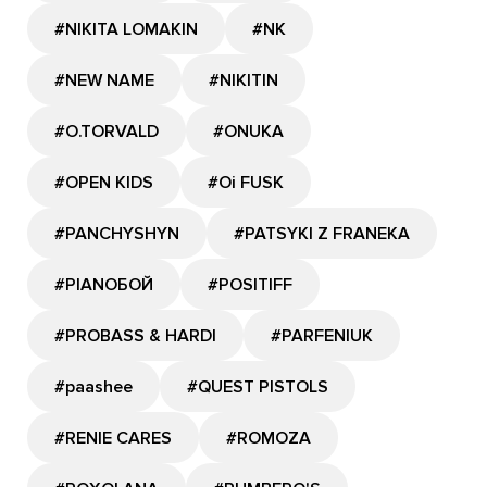
#NIKITA LOMAKIN
#NK
#NEW NAME
#NIKITIN
#O.TORVALD
#ONUKA
#OPEN KIDS
#Oi FUSK
#PANCHYSHYN
#PATSYKI Z FRANEKA
#PIANOБОЙ
#POSITIFF
#PROBASS & HARDI
#PARFENIUK
#paashee
#QUEST PISTOLS
#RENIE CARES
#ROMOZA