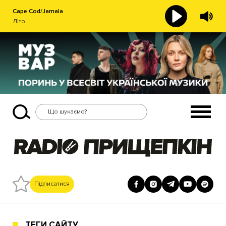
Cape Cod/Jamala
Літо
Підписатися
ТЕГИ САЙТУ