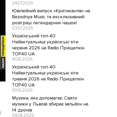
24.07.2026
Ювілейний випуск «Критикантів» на
Bezodnya Music та ексклюзивний
розіграш легендарних чашок!
03.07.2026
Український топ-40:
Найактуальніші українські хіти
червня 2026 на Radio Прищепкін
TOP40 UA
10.06.2026
Український топ-40:
Найактуальніші українські хіти
травня 2026 на Radio Прищепкін
TOP40 UA
10.06.2026
Музика, яка допомагає: Свято
музики у Львові збирає мільйон на
14 дронів
х
04.06.2026