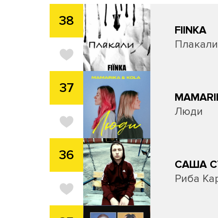
38
FIINKA
Плакали
37
MAMARI
Люди
36
САША С
Риба Ка