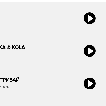
KA & KOLA
ТРИБАЙ
рась