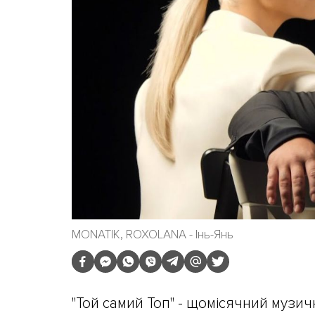
MONATIK, ROXOLANA - Інь-Янь
"Той самий Топ" - щомісячний музич