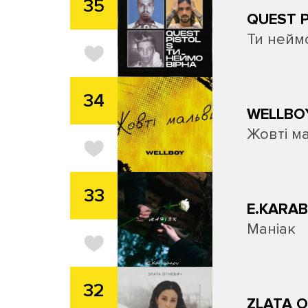
35
QUEST P
Ти нейм
34
WELLBO
Жовті м
33
E.KARA
Маніак
32
ZLATA 