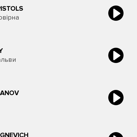
ISTOLS
овірна
Y
альви
BANOV
OGNEVICH