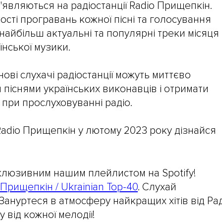
з'являються на радіостанції Radio Прищепкін.
ості програвань кожної пісні та голосування
найбільш актуальні та популярні треки місяця і
їнської музики.
 нові слухачі радіостанції можуть миттєво
піснями українських виконавців і отримати
є при прослуховуванні радіо.
Radio Прищепкін у лютому 2023 року дізнайся
люзивним нашим плейлистом на Spotify!
 Прищепкін / Ukrainian Top-40
. Слухай
 Зануртеся в атмосферу найкращих хітів від Ра
 від кожної мелодії!