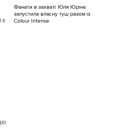
Фанати в захваті: Юля Юріна
запустила власну туш разом із
 є
Colour Intense
діо