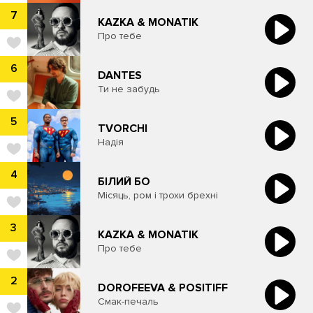
7
KAZKA & MONATIK
Про тебе
6
DANTES
Ти не забудь
5
TVORCHI
Надія
4
​БІЛИЙ БО
Місяць, ром і трохи брехні
3
KAZKA & MONATIK
Про тебе
2
DOROFEEVA & POSITIFF
Смак-печаль