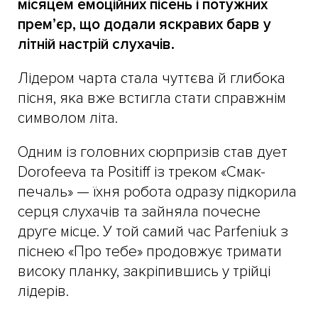
місяцем емоційних пісень і потужних
прем’єр, що додали яскравих барв у
літній настрій слухачів.
Лідером чарта стала чуттєва й глибока
пісня, яка вже встигла стати справжнім
символом літа.
Одним із головних сюрпризів став дует
Dorofeeva та Positiff із треком «Смак-
печаль» — їхня робота одразу підкорила
серця слухачів та зайняла почесне
друге місце. У той самий час Parfeniuk з
піснею «Про тебе» продовжує тримати
високу планку, закріпившись у трійці
лідерів.