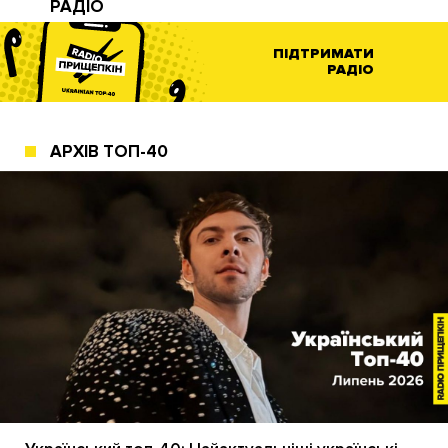
РАДІО
ПІДТРИМАТИ
РАДІО
АРХІВ ТОП-40