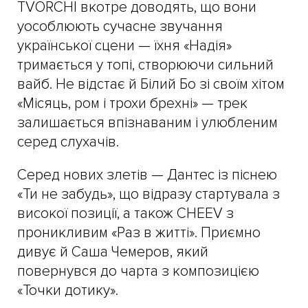
TVORCHI вкотре доводять, що вони
уособлюють сучасне звучання
української сцени — їхня «Надія»
тримається у топі, створюючи сильний
вайб. Не відстає й Білий Бо зі своїм хітом
«Місяць, ром і трохи брехні» — трек
залишається впізнаваним і улюбленим
серед слухачів.
Серед нових злетів — Дантес із піснею
«Ти не забудь», що відразу стартувала з
високої позиції, а також CHEEV з
проникливим «Раз в житті». Приємно
дивує й Саша Чемеров, який
повернувся до чарта з композицією
«Точки дотику».