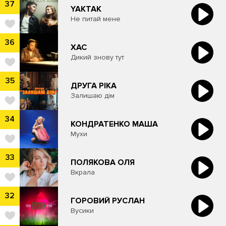
37
​YAKTAK
Не питай мене
36
ХАС
Дикий знову тут
35
ДРУГА РІКА
Залишаю дім
34
КОНДРАТЕНКО МАША
Мухи
33
ПОЛЯКОВА ОЛЯ
Вкрала
32
ГОРОВИЙ РУСЛАН
Вусики