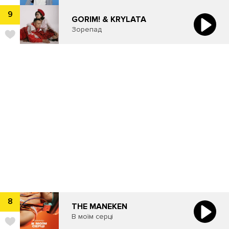
9
GORIM! & KRYLATA
Зорепад
8
THE MANEKEN
В моїм серці