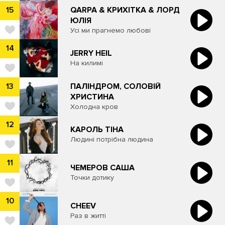
QARPA & КРИХІТКА & ЛОРД
15
ЮЛІЯ
Усі ми прагнемо любові
14
JERRY HEIL
На килимі
ПАЛІНДРОМ, СОЛОВІЙ
13
ХРИСТИНА
Холодна кров
12
КАРОЛЬ ТІНА
Людині потрібна людина
11
ЧЕМЕРОВ САША
Точки дотику
10
CHEEV
Раз в житті