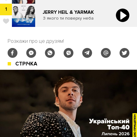
1
JERRY HEIL & YARMAK
З якого ти поверху неба
Розкажи про це друзям!
СТРІЧКА