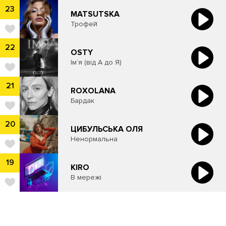
23
MATSUTSKA
Трофей
22
OSTY
Ім‘я (від А до Я)
21
ROXOLANA
Бардак
20
ЦИБУЛЬСЬКА ОЛЯ
Ненормальна
19
KIRO
В мережі