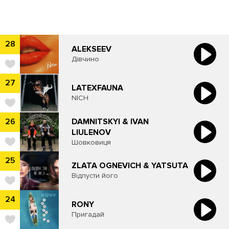
28
ALEKSEEV
Дівчино
27
LATEXFAUNA
NICH
DAMNITSKYI & IVAN
26
LIULENOV
Шовковиця
25
ZLATA OGNEVICH & YATSUTA
Відпусти його
24
RONY
Пригадай