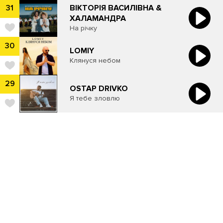
ВІКТОРІЯ ВАСИЛІВНА &
31
ХАЛАМАНДРА
На річку
30
LOMIY
Клянуся небом
29
OSTAP DRIVKO
Я тебе зловлю