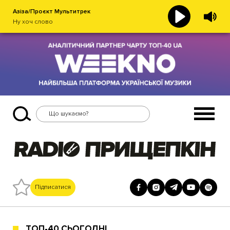
Азіза/Проєкт Мультитрек
Ну хоч слово
Підписатися
ТОП-40 СЬОГОДНІ