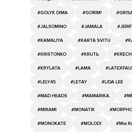
#GOLYK DIMA
#GORIM!
#GRIS
#JALSOMINO
#JAMALA
#JERR
#KAMALIYA
#KARTA SVITU
#K
#KRISTONKO
#KRUTЬ
#KRECH
#KRYLATA
#LAMA
#LATEXFAU
#LELY45
#LETAY
#LIDA LEE
#MAD HEADS
#MAMARIKA
#M
#MIRAMI
#MONATIK
#MORPH
#MONOKATE
#MOLODI
#Mia R