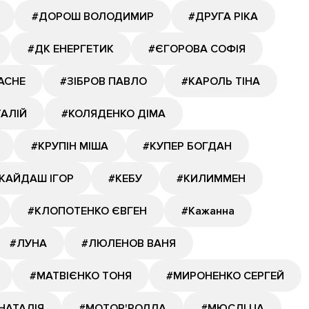
#ДОРОШ ВОЛОДИМИР
#ДРУГА РІКА
#ДК ЕНЕРГЕТИК
#ЄГОРОВА СОФІЯ
АСНЕ
#ЗІБРОВ ПАВЛО
#КАРОЛЬ ТІНА
ТАЛІЙ
#КОЛЯДЕНКО ДІМА
#КРУПІН МІША
#КУПЕР БОГДАН
КАЙДАШ ІГОР
#КЕБУ
#КИЛИММЕН
#КЛОПОТЕНКО ЄВГЕН
#Кажанна
#ЛУНА
#ЛЮЛЕНОВ ВАНЯ
#МАТВІЄНКО ТОНЯ
#МИРОНЕНКО СЕРГЕЙ
НАТАЛІЯ
#МОТОР'РОЛЛА
#МЮСЛІ UA