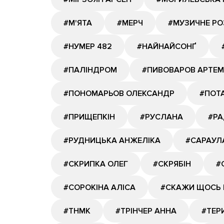
#М'ЯТА
#МЕРЧ
#МУЗИЧНЕ Р
#НУМЕР 482
#НАЙНАЙСОНҐ
#ПАЛІНДРОМ
#ПИВОВАРОВ АРТЕМ
#ПОНОМАРЬОВ ОЛЕКСАНДР
#ПОТА
#ПРИЩЕПКІН
#РУСЛАНА
#РА
#РУДНИЦЬКА АНЖЕЛІКА
#САРАУЛ
#СКРИПКА ОЛЕГ
#СКРЯБІН
#
#СОРОКІНА АЛІСА
#СКАЖИ ЩОСЬ 
#ТНМК
#ТРІНЧЕР АННА
#ТЕР