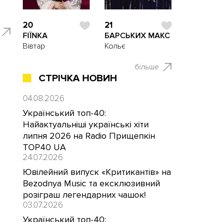
20
21
FIЇNKA
БАРСЬКИХ МАКС
Вівтар
Кольє
більше
СТРІЧКА НОВИН
04.08.2026
Український топ-40:
Найактуальніші українські хіти
липня 2026 на Radio Прищепкін
TOP40 UA
24.07.2026
Ювілейний випуск «Критикантів» на
Bezodnya Music та ексклюзивний
розіграш легендарних чашок!
03.07.2026
Український топ-40: