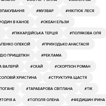
ОЗПАКУВАННЯ
#МУЗВАР
#НІКІТЮК ЛЕСЯ
#ОДИН В КАНОЕ
#ОКЕАН ЕЛЬЗИ
#ПІККАРДІЙСЬКА ТЕРЦІЯ
#ПОЛЯКОВА ОЛЯ
ПЕНКО ОЛЕКСІЙ
#ПРИХОДЬКО АНАСТАСІЯ
ДІО ПРИЩЕПКІН
#РЕКЛАМА
А ВАЛЕРІЙ
#СКАЙ
#СКОРПІОН РОМАН
СОЛОВІЙ ХРИСТИНА
#СТРУКТУРА ЩАСТЯ
ПОГАНЕ
#ТАРАБАРОВА СВІТЛАНА
#ТІК
ИТОРІЯ А
#ТОПОЛЯ ОЛЕНА
#ФЕДИШИН ІРИНА