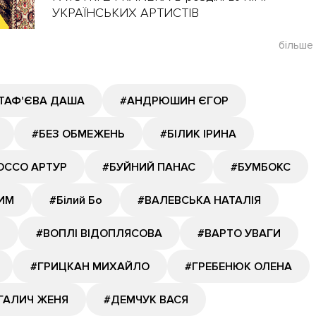
УКРАЇНСЬКИХ АРТИСТІВ
більше
ТАФ'ЄВА ДАША
#АНДРЮШИН ЄГОР
#БЕЗ ОБМЕЖЕНЬ
#БІЛИК ІРИНА
ОССО АРТУР
#БУЙНИЙ ПАНАС
#БУМБОКС
ИМ
#Білий Бо
#ВАЛЕВСЬКА НАТАЛІЯ
Й
#ВОПЛІ ВІДОПЛЯСОВА
#ВАРТО УВАГИ
#ГРИЦКАН МИХАЙЛО
#ГРЕБЕНЮК ОЛЕНА
ГАЛИЧ ЖЕНЯ
#ДЕМЧУК ВАСЯ