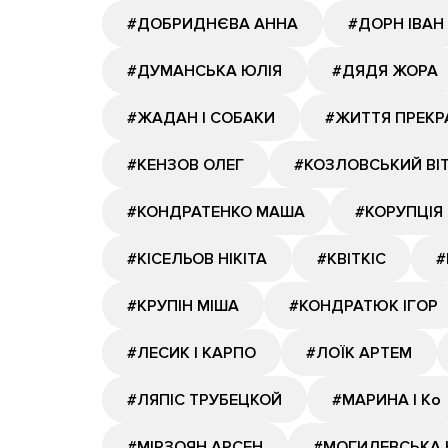
#ДОБРИДНЄВА АННА
#ДОРН ІВАН
#ДУМАНСЬКА ЮЛІЯ
#ДЯДЯ ЖОРА
#ЖАДАН І СОБАКИ
#ЖИТТЯ ПРЕКР
#КЕНЗОВ ОЛЕГ
#КОЗЛОВСЬКИЙ ВІ
#КОНДРАТЕНКО МАША
#КОРУПЦІЯ
#КІСЕЛЬОВ НІКІТА
#КВІТКІС
#
#КРУПІН МІША
#КОНДРАТЮК ІГОР
#ЛЕСИК І КАРПО
#ЛОЇК АРТЕМ
#ЛЯПІС ТРУБЕЦКОЙ
#МАРИНА І Ко
#МІРЗОЯН АРСЕН
#МОГИЛЕВСЬКА 