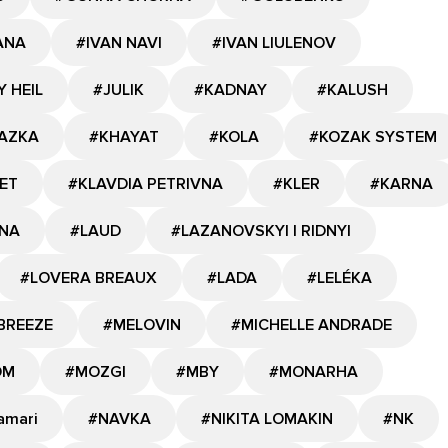
ANA
#IVAN NAVI
#IVAN LIULENOV
Y HEIL
#JULIK
#KADNAY
#KALUSH
AZKA
#KHAYAT
#KOLA
#KOZAK SYSTEM
ET
#KLAVDIA PETRIVNA
#KLER
#KARNA
NA
#LAUD
#LAZANOVSKYI I RIDNYI
#LOVERA BREAUX
#LADA
#LELÉKA
BREEZE
#MELOVIN
#MICHELLE ANDRADE
OM
#MOZGI
#MBY
#MONARHA
amari
#NAVKA
#NIKITA LOMAKIN
#NK