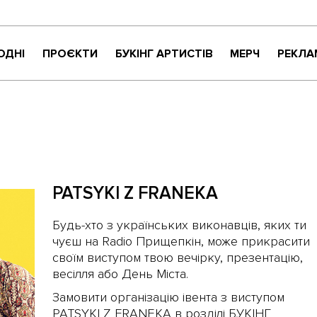
ОДНІ
ПРОЄКТИ
БУКІНГ АРТИСТІВ
МЕРЧ
РЕКЛА
КРИТИКАНТИ
НАЙНАЙСОНҐ
ВАРТО УВАГИ
ЖИТТЯ ПРЕКРАСНЕ
МУЗИЧНЕ РОЗПАКУВАННЯ
PATSYKI Z FRANEKA
NEW NAME
СУЧАСНЕ УКРАЇНСЬКЕ КАРАОКЕ
Будь-хто з українських виконавців, яких ти
чуєш на Radio Прищепкін, може прикрасити
своїм виступом твою вечірку, презентацію,
весілля або День Міста.
Замовити організацію івента з виступом
PATSYKI Z FRANEKA в розділі БУКІНГ