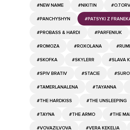
#NEW NAME
#NIKITIN
#O.TOR
#PANCHYSHYN
#PATSYKI Z FRANEK
#PROBASS & HARDI
#PARFENIUK
#ROMOZA
#ROXOLANA
#RUM
#SKOFKA
#SKYLERR
#SLAVA 
#SPIV BRATIV
#STACIE
#SURO
#TAMERLANALENA
#TAYANNA
#THE HARDKISS
#THE UNSLEEPING
#TAYNA
#THE ARMO
#THE MA
#VOVAZILVOVA
#VERA KEKELIA