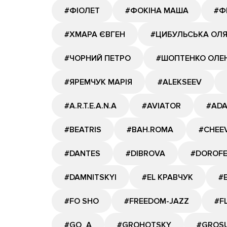
#ФІОЛЕТ
#ФОКІНА МАША
#Ф
#ХМАРА ЄВГЕН
#ЦИБУЛЬСЬКА ОЛ
#ЧОРНИЙ ПЕТРО
#ШОПТЕНКО ОЛЕ
#ЯРЕМЧУК МАРІЯ
#ALEKSEEV
#A.R.T.E.A.N.A
#AVIATOR
#AD
#BEATRIS
#BAH.ROMA
#CHEE
#DANTES
#DIBROVA
#DOROF
#DAMNITSKYI
#EL КРАВЧУК
#
#FO SHO
#FREEDOM-JAZZ
#F
#GО_A
#GROHOTSKY
#GROS