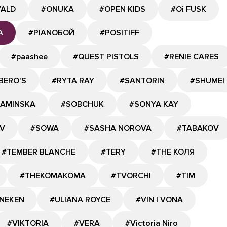
VALD
#ONUKA
#OPEN KIDS
#Oi FUSK
A
#PIANOБОЙ
#POSITIFF
#paashee
#QUEST PISTOLS
#RENIE CARES
BERO'S
#RYTA RAY
#SANTORIN
#SHUMEI
KAMINSKA
#SOBCHUK
#SONYA KAY
V
#SOWA
#SASHA NOROVA
#TABAKOV
#TEMBER BLANCHE
#TERY
#THE КОЛЯ
#THEKOMAKOMA
#TVORCHI
#TIM
NEKEN
#ULIANA ROYCE
#VIN I VONA
#VIKTORIA
#VERA
#Victoria Niro