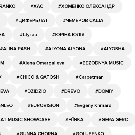
RANKO
#ХАС
#ХОМЕНКО ОЛЕКСАНДР
Я
#ЦИФЕРБЛАТ
#ЧЕМЕРОВ САША
НА
#Шугар
#ЮРІНА ЮЛІЯ
#ALINA PASH
#ALYONA ALYONA
#ALYOSHA
AM
#Alena Omargalieva
#BEZODNYA MUSIC
V
#CHICO & QATOSHI
#Carpetman
EEVA
#DZIDZIO
#DREVO
#DOMIY
ENLEO
#EUROVISION
#Evgeny Khmara
LAT MUSIC SHOWCASE
#FIЇNKA
#GERA GERC
U
#GUNNA CHORNA
#GOLUBENKO