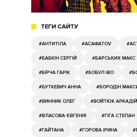
ТЕГИ САЙТУ
#АНТИТІЛА
#АСАФАТОV
#АС
#БАБКІН СЕРГІЙ
#БАРСЬКИХ МАКС
#БІРЧА ГАРІК
#БОБУЛ ІВО
#Б
#БУТКЕВИЧ АННА
#БОРОДІН МАКС
#ВИННИК ОЛЕГ
#ВОЙТЮК АРКАДІ
#ВЛАСОВА ЄВГЕНІЯ
#ГІГА СТЕПАН
#ГАЙТАНА
#ГОРОВА ІРИНА
#