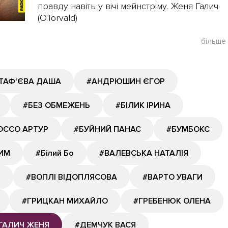
правду навіть у вічі мейнстріму. Женя Галич
(O.Torvald)
більше
ТАФ'ЄВА ДАША
#АНДРЮШИН ЄГОР
#БЕЗ ОБМЕЖЕНЬ
#БІЛИК ІРИНА
ОССО АРТУР
#БУЙНИЙ ПАНАС
#БУМБОКС
ИМ
#Білий Бо
#ВАЛЕВСЬКА НАТАЛІЯ
Й
#ВОПЛІ ВІДОПЛЯСОВА
#ВАРТО УВАГИ
#ГРИЦКАН МИХАЙЛО
#ГРЕБЕНЮК ОЛЕНА
ГАЛИЧ ЖЕНЯ
#ДЕМЧУК ВАСЯ