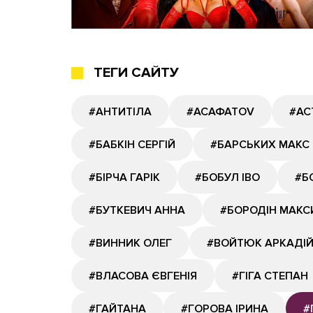
ТЕГИ САЙТУ
#АНТИТІЛА
#АСАФАТОV
#АС
#БАБКІН СЕРГІЙ
#БАРСЬКИХ МАКС
#БІРЧА ГАРІК
#БОБУЛ ІВО
#Б
#БУТКЕВИЧ АННА
#БОРОДІН МАКС
#ВИННИК ОЛЕГ
#ВОЙТЮК АРКАДІ
#ВЛАСОВА ЄВГЕНІЯ
#ГІГА СТЕПАН
#ГАЙТАНА
#ГОРОВА ІРИНА
#