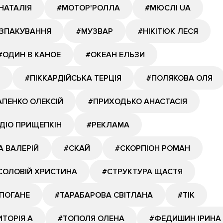
НАТАЛІЯ
#МОТОР'РОЛЛА
#МЮСЛІ UA
ОЗПАКУВАННЯ
#МУЗВАР
#НІКІТЮК ЛЕСЯ
#ОДИН В КАНОЕ
#ОКЕАН ЕЛЬЗИ
#ПІККАРДІЙСЬКА ТЕРЦІЯ
#ПОЛЯКОВА ОЛЯ
ПЕНКО ОЛЕКСІЙ
#ПРИХОДЬКО АНАСТАСІЯ
ДІО ПРИЩЕПКІН
#РЕКЛАМА
А ВАЛЕРІЙ
#СКАЙ
#СКОРПІОН РОМАН
СОЛОВІЙ ХРИСТИНА
#СТРУКТУРА ЩАСТЯ
ПОГАНЕ
#ТАРАБАРОВА СВІТЛАНА
#ТІК
ИТОРІЯ А
#ТОПОЛЯ ОЛЕНА
#ФЕДИШИН ІРИНА