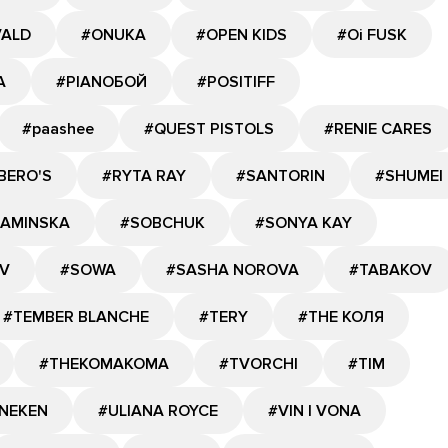
VALD
#ONUKA
#OPEN KIDS
#Oi FUSK
A
#PIANOБОЙ
#POSITIFF
#paashee
#QUEST PISTOLS
#RENIE CARES
BERO'S
#RYTA RAY
#SANTORIN
#SHUMEI
KAMINSKA
#SOBCHUK
#SONYA KAY
V
#SOWA
#SASHA NOROVA
#TABAKOV
#TEMBER BLANCHE
#TERY
#THE КОЛЯ
#THEKOMAKOMA
#TVORCHI
#TIM
NEKEN
#ULIANA ROYCE
#VIN I VONA