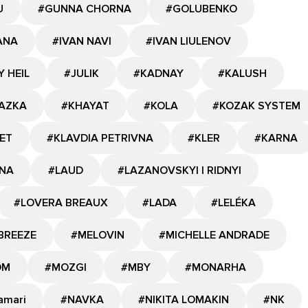
U
#GUNNA CHORNA
#GOLUBENKO
ANA
#IVAN NAVI
#IVAN LIULENOV
Y HEIL
#JULIK
#KADNAY
#KALUSH
AZKA
#KHAYAT
#KOLA
#KOZAK SYSTEM
ET
#KLAVDIA PETRIVNA
#KLER
#KARNA
NA
#LAUD
#LAZANOVSKYI I RIDNYI
#LOVERA BREAUX
#LADA
#LELÉKA
BREEZE
#MELOVIN
#MICHELLE ANDRADE
OM
#MOZGI
#MBY
#MONARHA
amari
#NAVKA
#NIKITA LOMAKIN
#NK