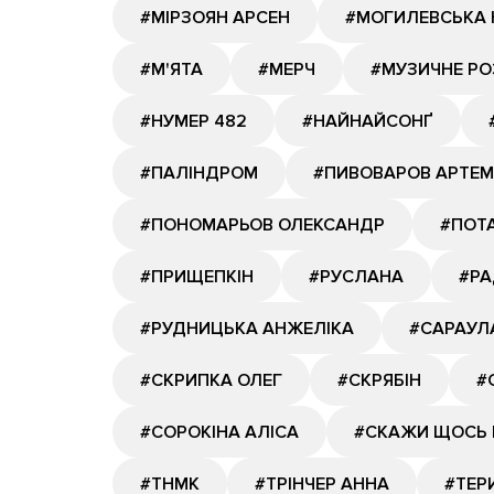
#МІРЗОЯН АРСЕН
#МОГИЛЕВСЬКА 
#М'ЯТА
#МЕРЧ
#МУЗИЧНЕ Р
#НУМЕР 482
#НАЙНАЙСОНҐ
#ПАЛІНДРОМ
#ПИВОВАРОВ АРТЕМ
#ПОНОМАРЬОВ ОЛЕКСАНДР
#ПОТА
#ПРИЩЕПКІН
#РУСЛАНА
#РА
#РУДНИЦЬКА АНЖЕЛІКА
#САРАУЛ
#СКРИПКА ОЛЕГ
#СКРЯБІН
#
#СОРОКІНА АЛІСА
#СКАЖИ ЩОСЬ 
#ТНМК
#ТРІНЧЕР АННА
#ТЕР