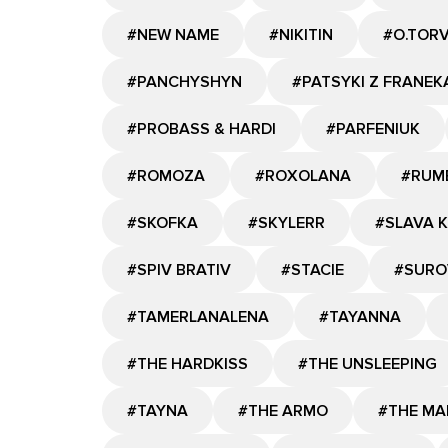
#NEW NAME
#NIKITIN
#O.TOR
#PANCHYSHYN
#PATSYKI Z FRANEK
#PROBASS & HARDI
#PARFENIUK
#ROMOZA
#ROXOLANA
#RUM
#SKOFKA
#SKYLERR
#SLAVA 
#SPIV BRATIV
#STACIE
#SURO
#TAMERLANALENA
#TAYANNA
#THE HARDKISS
#THE UNSLEEPING
#TAYNA
#THE ARMO
#THE MA