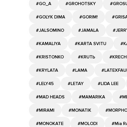
#GО_A
#GROHOTSKY
#GROS
#GOLYK DIMA
#GORIM!
#GRIS
#JALSOMINO
#JAMALA
#JERR
#KAMALIYA
#KARTA SVITU
#K
#KRISTONKO
#KRUTЬ
#KRECH
#KRYLATA
#LAMA
#LATEXFAU
#LELY45
#LETAY
#LIDA LEE
#MAD HEADS
#MAMARIKA
#M
#MIRAMI
#MONATIK
#MORPH
#MONOKATE
#MOLODI
#Mia R