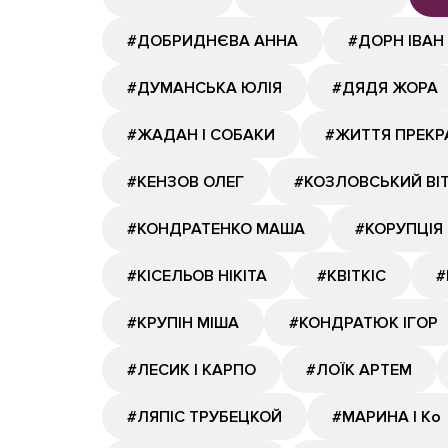
#ДОБРИДНЄВА АННА
#ДОРН ІВАН
#ДУМАНСЬКА ЮЛІЯ
#ДЯДЯ ЖОРА
#ЖАДАН І СОБАКИ
#ЖИТТЯ ПРЕКР
#КЕНЗОВ ОЛЕГ
#КОЗЛОВСЬКИЙ ВІ
#КОНДРАТЕНКО МАША
#КОРУПЦІЯ
#КІСЕЛЬОВ НІКІТА
#КВІТКІС
#
#КРУПІН МІША
#КОНДРАТЮК ІГОР
#ЛЕСИК І КАРПО
#ЛОЇК АРТЕМ
#ЛЯПІС ТРУБЕЦКОЙ
#МАРИНА І Ко