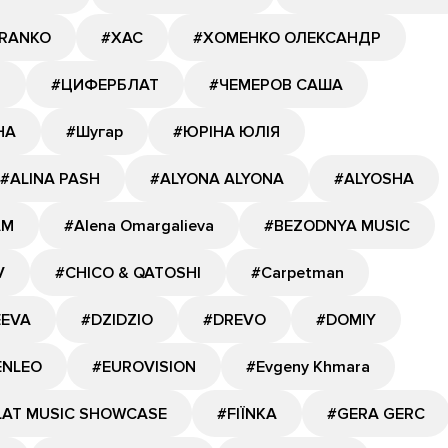
RANKO
#ХАС
#ХОМЕНКО ОЛЕКСАНДР
Я
#ЦИФЕРБЛАТ
#ЧЕМЕРОВ САША
НА
#Шугар
#ЮРІНА ЮЛІЯ
#ALINA PASH
#ALYONA ALYONA
#ALYOSHA
AM
#Alena Omargalieva
#BEZODNYA MUSIC
V
#CHICO & QATOSHI
#Carpetman
EEVA
#DZIDZIO
#DREVO
#DOMIY
ENLEO
#EUROVISION
#Evgeny Khmara
LAT MUSIC SHOWCASE
#FIЇNKA
#GERA GERC