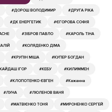
#ДОРОШ ВОЛОДИМИР
#ДРУГА РІКА
#ДК ЕНЕРГЕТИК
#ЄГОРОВА СОФІЯ
АСНЕ
#ЗІБРОВ ПАВЛО
#КАРОЛЬ ТІНА
ТАЛІЙ
#КОЛЯДЕНКО ДІМА
#КРУПІН МІША
#КУПЕР БОГДАН
КАЙДАШ ІГОР
#КЕБУ
#КИЛИММЕН
#КЛОПОТЕНКО ЄВГЕН
#Кажанна
#ЛУНА
#ЛЮЛЕНОВ ВАНЯ
#МАТВІЄНКО ТОНЯ
#МИРОНЕНКО СЕРГЕЙ