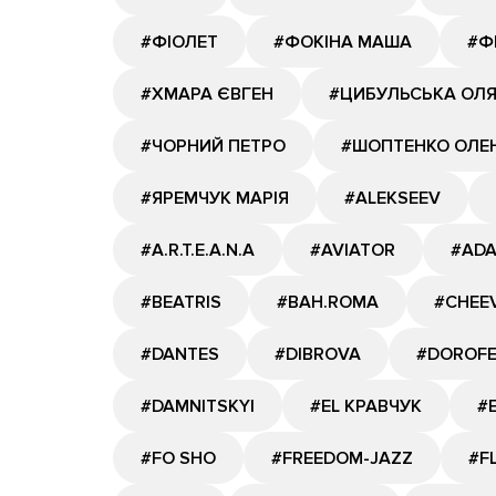
#ФІОЛЕТ
#ФОКІНА МАША
#Ф
#ХМАРА ЄВГЕН
#ЦИБУЛЬСЬКА ОЛ
#ЧОРНИЙ ПЕТРО
#ШОПТЕНКО ОЛЕ
#ЯРЕМЧУК МАРІЯ
#ALEKSEEV
#A.R.T.E.A.N.A
#AVIATOR
#AD
#BEATRIS
#BAH.ROMA
#CHEE
#DANTES
#DIBROVA
#DOROF
#DAMNITSKYI
#EL КРАВЧУК
#
#FO SHO
#FREEDOM-JAZZ
#F