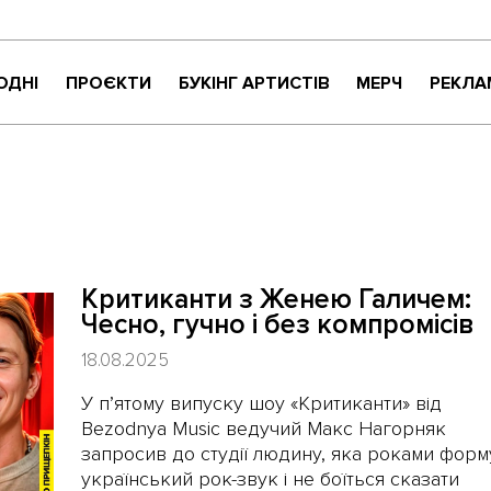
ОДНІ
ПРОЄКТИ
БУКІНГ АРТИСТІВ
МЕРЧ
РЕКЛА
КРИТИКАНТИ
НАЙНАЙСОНҐ
ВАРТО УВАГИ
ЖИТТЯ ПРЕКРАСНЕ
МУЗИЧНЕ РОЗПАКУВАННЯ
Критиканти з Женею Галичем:
NEW NAME
Чесно, гучно і без компромісів
СУЧАСНЕ УКРАЇНСЬКЕ КАРАОКЕ
18.08.2025
У п’ятому випуску шоу «Критиканти» від
Bezodnya Music ведучий Макс Нагорняк
запросив до студії людину, яка роками форм
український рок-звук і не боїться сказати