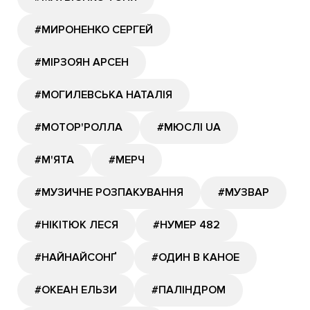
#МИРОНЕНКО СЕРГЕЙ
#МІРЗОЯН АРСЕН
#МОГИЛЕВСЬКА НАТАЛІЯ
#МОТОР'РОЛЛА
#МЮСЛІ UA
#М'ЯТА
#МЕРЧ
#МУЗИЧНЕ РОЗПАКУВАННЯ
#МУЗВАР
#НІКІТЮК ЛЕСЯ
#НУМЕР 482
#НАЙНАЙСОНҐ
#ОДИН В КАНОЕ
#ОКЕАН ЕЛЬЗИ
#ПАЛІНДРОМ