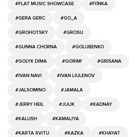
#FLAT MUSIC SHOWCASE
#FIЇNKA
#GERA GERC
#GО_A
#GROHOTSKY
#GROSU
#GUNNA CHORNA
#GOLUBENKO
#GOLYK DIMA
#GORIM!
#GRISANA
#IVAN NAVI
#IVAN LIULENOV
#JALSOMINO
#JAMALA
#JERRY HEIL
#JULIK
#KADNAY
#KALUSH
#KAMALIYA
#KARTA SVITU
#KAZKA
#KHAYAT