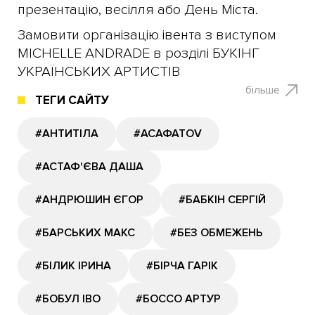
презентацію, весілля або День Міста.
Замовити організацію івента з виступом
MICHELLE ANDRADE в розділі БУКІНГ
УКРАЇНСЬКИХ АРТИСТІВ
більше
ТЕГИ САЙТУ
#АНТИТІЛА
#АСАФАТОV
#АСТАФ'ЄВА ДАША
#АНДРЮШИН ЄГОР
#БАБКІН СЕРГІЙ
#БАРСЬКИХ МАКС
#БЕЗ ОБМЕЖЕНЬ
#БІЛИК ІРИНА
#БІРЧА ГАРІК
#БОБУЛ ІВО
#БОССО АРТУР