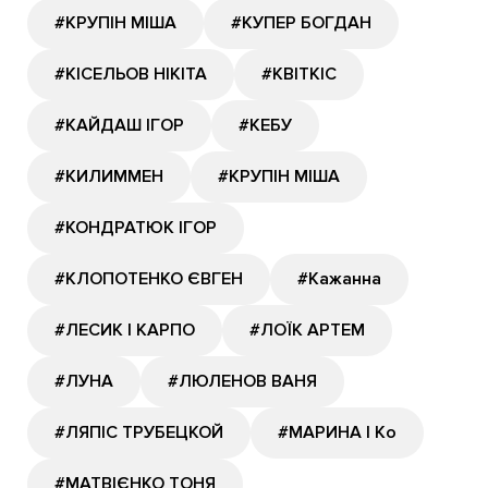
#КРУПІН МІША
#КУПЕР БОГДАН
#КІСЕЛЬОВ НІКІТА
#КВІТКІС
#КАЙДАШ ІГОР
#КЕБУ
#КИЛИММЕН
#КРУПІН МІША
#КОНДРАТЮК ІГОР
#КЛОПОТЕНКО ЄВГЕН
#Кажанна
#ЛЕСИК І КАРПО
#ЛОЇК АРТЕМ
#ЛУНА
#ЛЮЛЕНОВ ВАНЯ
#ЛЯПІС ТРУБЕЦКОЙ
#МАРИНА І Ко
#МАТВІЄНКО ТОНЯ