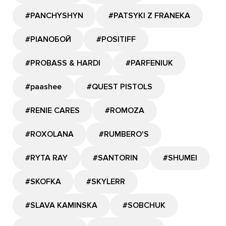
#PANCHYSHYN
#PATSYKI Z FRANEKA
#PIANOБОЙ
#POSITIFF
#PROBASS & HARDI
#PARFENIUK
#paashee
#QUEST PISTOLS
#RENIE CARES
#ROMOZA
#ROXOLANA
#RUMBERO'S
#RYTA RAY
#SANTORIN
#SHUMEI
#SKOFKA
#SKYLERR
#SLAVA KAMINSKA
#SOBCHUK