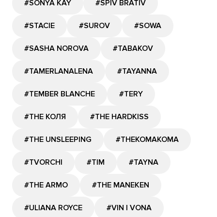
#SONYA KAY
#SPIV BRATIV
#STACIE
#SUROV
#SOWA
#SASHA NOROVA
#TABAKOV
#TAMERLANALENA
#TAYANNA
#TEMBER BLANCHE
#TERY
#THE КОЛЯ
#THE HARDKISS
#THE UNSLEEPING
#THEKOMAKOMA
#TVORCHI
#TIM
#TAYNA
#THE ARMO
#THE MANEKEN
#ULIANA ROYCE
#VIN I VONA