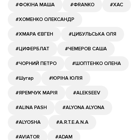
#ФОКІНА МАША
#ФRANKO
#ХАС
#ХОМЕНКО ОЛЕКСАНДР
#ХМАРА ЄВГЕН
#ЦИБУЛЬСЬКА ОЛЯ
#ЦИФЕРБЛАТ
#ЧЕМЕРОВ САША
#ЧОРНИЙ ПЕТРО
#ШОПТЕНКО ОЛЕНА
#Шугар
#ЮРІНА ЮЛІЯ
#ЯРЕМЧУК МАРІЯ
#ALEKSEEV
#ALINA PASH
#ALYONA ALYONA
#ALYOSHA
#A.R.T.E.A.N.A
#AVIATOR
#ADAM