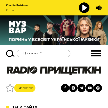
Klavdia Petrivna
Осінь
Підписатися
ТЕГИ САЙТУ