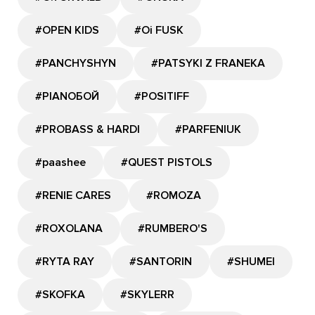
#OPEN KIDS
#Oi FUSK
#PANCHYSHYN
#PATSYKI Z FRANEKA
#PIANOБОЙ
#POSITIFF
#PROBASS & HARDI
#PARFENIUK
#paashee
#QUEST PISTOLS
#RENIE CARES
#ROMOZA
#ROXOLANA
#RUMBERO'S
#RYTA RAY
#SANTORIN
#SHUMEI
#SKOFKA
#SKYLERR