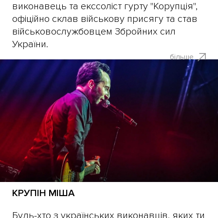
виконавець та екссоліст гурту "Корупція",
офіційно склав військову присягу та став
військовослужбовцем Збройних сил
України.
більше
КРУПІН МІША
Будь-хто з українських виконавців, яких ти