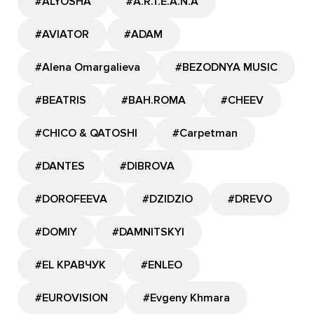
#ALYOSHA
#A.R.T.E.A.N.A
#AVIATOR
#ADAM
#Alena Omargalieva
#BEZODNYA MUSIC
#BEATRIS
#BAH.ROMA
#CHEEV
#CHICO & QATOSHI
#Carpetman
#DANTES
#DIBROVA
#DOROFEEVA
#DZIDZIO
#DREVO
#DOMIY
#DAMNITSKYI
#EL КРАВЧУК
#ENLEO
#EUROVISION
#Evgeny Khmara