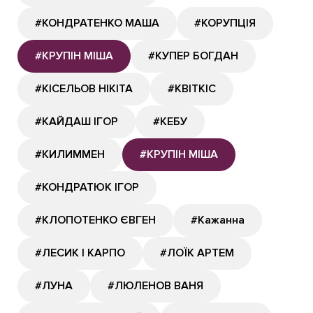
#КОНДРАТЕНКО МАША
#КОРУПЦІЯ
#КРУПІН МІША
#КУПЕР БОГДАН
#КІСЕЛЬОВ НІКІТА
#КВІТКІС
#КАЙДАШ ІГОР
#КЕБУ
#КИЛИММЕН
#КРУПІН МІША
#КОНДРАТЮК ІГОР
#КЛОПОТЕНКО ЄВГЕН
#Кажанна
#ЛЕСИК І КАРПО
#ЛОЇК АРТЕМ
#ЛУНА
#ЛЮЛЕНОВ ВАНЯ