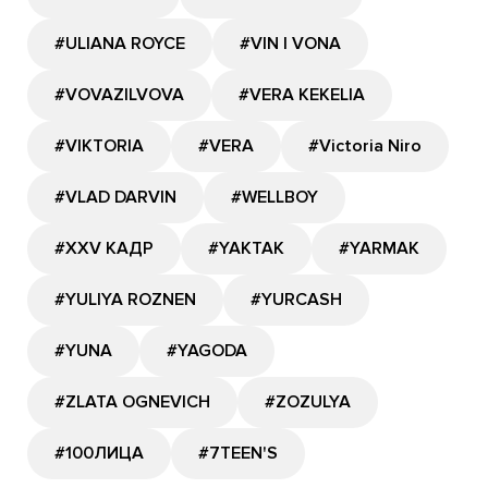
#ULIANA ROYCE
#VIN I VONA
#VOVAZILVOVA
#VERA KEKELIA
#VIKTORIA
#VERA
#Victoria Niro
#VLAD DARVIN
#WELLBOY
#XXV КАДР
#YAKTAK
#YARMAK
#YULIYA ROZNEN
#YURCASH
#YUNA
#YAGODA
#ZLATA OGNEVICH
#ZOZULYA
#100ЛИЦА
#7TEEN'S