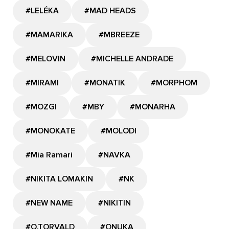
#LELÉKA
#MAD HEADS
#MAMARIKA
#MBREEZE
#MELOVIN
#MICHELLE ANDRADE
#MIRAMI
#MONATIK
#MORPHOM
#MOZGI
#MBY
#MONARHA
#MONOKATE
#MOLODI
#Mia Ramari
#NAVKA
#NIKITA LOMAKIN
#NK
#NEW NAME
#NIKITIN
#O.TORVALD
#ONUKA