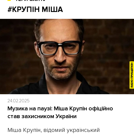
#КРУПІН МІША
24.02.2025
Музика на паузі: Міша Крупін офіційно
став захисником України
Міша Крупін, відомий український