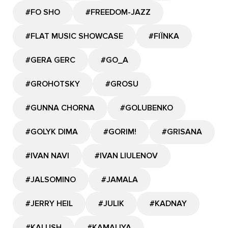
#FO SHO
#FREEDOM-JAZZ
#FLAT MUSIC SHOWCASE
#FIЇNKA
#GERA GERC
#GО_A
#GROHOTSKY
#GROSU
#GUNNA CHORNA
#GOLUBENKO
#GOLYK DIMA
#GORIM!
#GRISANA
#IVAN NAVI
#IVAN LIULENOV
#JALSOMINO
#JAMALA
#JERRY HEIL
#JULIK
#KADNAY
#KALUSH
#KAMALIYA