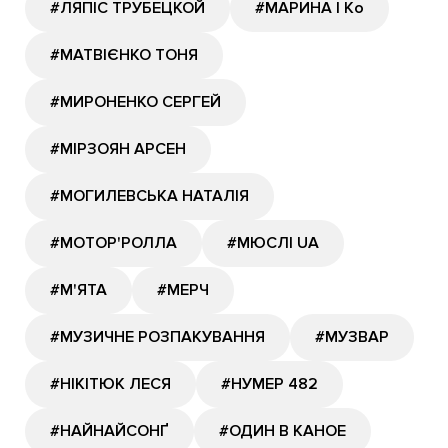
#ЛЯПІС ТРУБЕЦКОЙ
#МАРИНА І Ко
#МАТВІЄНКО ТОНЯ
#МИРОНЕНКО СЕРГЕЙ
#МІРЗОЯН АРСЕН
#МОГИЛЕВСЬКА НАТАЛІЯ
#МОТОР'РОЛЛА
#МЮСЛІ UA
#М'ЯТА
#МЕРЧ
#МУЗИЧНЕ РОЗПАКУВАННЯ
#МУЗВАР
#НІКІТЮК ЛЕСЯ
#НУМЕР 482
#НАЙНАЙСОНҐ
#ОДИН В КАНОЕ