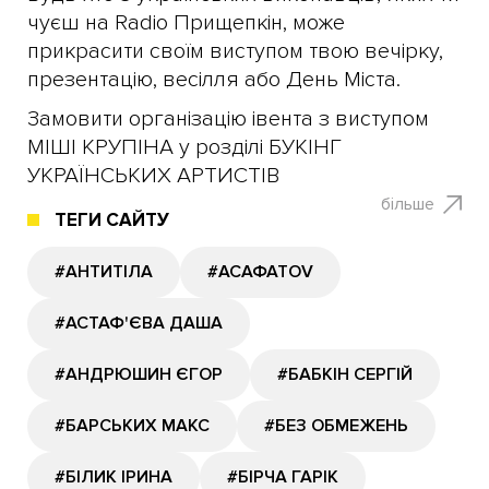
чуєш на Radio Прищепкін, може
прикрасити своїм виступом твою вечірку,
презентацію, весілля або День Міста.
Замовити організацію івента з виступом
МІШІ КРУПІНА у розділі БУКІНГ
УКРАЇНСЬКИХ АРТИСТІВ
більше
ТЕГИ САЙТУ
#АНТИТІЛА
#АСАФАТОV
#АСТАФ'ЄВА ДАША
#АНДРЮШИН ЄГОР
#БАБКІН СЕРГІЙ
#БАРСЬКИХ МАКС
#БЕЗ ОБМЕЖЕНЬ
#БІЛИК ІРИНА
#БІРЧА ГАРІК