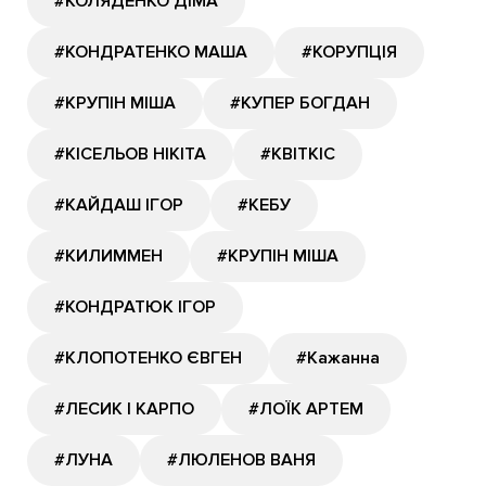
#КОЛЯДЕНКО ДІМА
#КОНДРАТЕНКО МАША
#КОРУПЦІЯ
#КРУПІН МІША
#КУПЕР БОГДАН
#КІСЕЛЬОВ НІКІТА
#КВІТКІС
#КАЙДАШ ІГОР
#КЕБУ
#КИЛИММЕН
#КРУПІН МІША
#КОНДРАТЮК ІГОР
#КЛОПОТЕНКО ЄВГЕН
#Кажанна
#ЛЕСИК І КАРПО
#ЛОЇК АРТЕМ
#ЛУНА
#ЛЮЛЕНОВ ВАНЯ