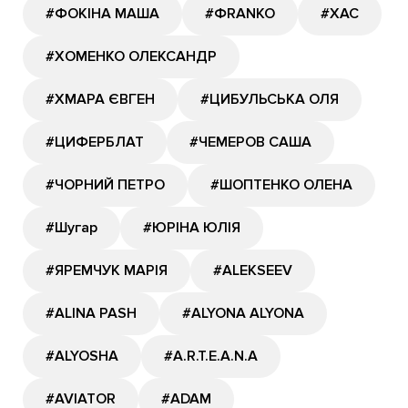
#ФОКІНА МАША
#ФRANKO
#ХАС
#ХОМЕНКО ОЛЕКСАНДР
#ХМАРА ЄВГЕН
#ЦИБУЛЬСЬКА ОЛЯ
#ЦИФЕРБЛАТ
#ЧЕМЕРОВ САША
#ЧОРНИЙ ПЕТРО
#ШОПТЕНКО ОЛЕНА
#Шугар
#ЮРІНА ЮЛІЯ
#ЯРЕМЧУК МАРІЯ
#ALEKSEEV
#ALINA PASH
#ALYONA ALYONA
#ALYOSHA
#A.R.T.E.A.N.A
#AVIATOR
#ADAM