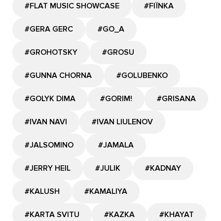
#FLAT MUSIC SHOWCASE
#FIЇNKA
#GERA GERC
#GО_A
#GROHOTSKY
#GROSU
#GUNNA CHORNA
#GOLUBENKO
#GOLYK DIMA
#GORIM!
#GRISANA
#IVAN NAVI
#IVAN LIULENOV
#JALSOMINO
#JAMALA
#JERRY HEIL
#JULIK
#KADNAY
#KALUSH
#KAMALIYA
#KARTA SVITU
#KAZKA
#KHAYAT