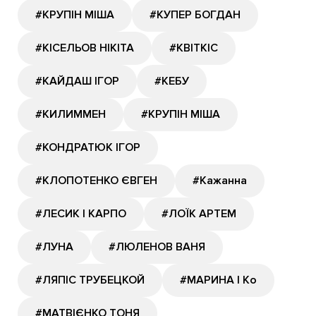
#КРУПІН МІША
#КУПЕР БОГДАН
#КІСЕЛЬОВ НІКІТА
#КВІТКІС
#КАЙДАШ ІГОР
#КЕБУ
#КИЛИММЕН
#КРУПІН МІША
#КОНДРАТЮК ІГОР
#КЛОПОТЕНКО ЄВГЕН
#Кажанна
#ЛЕСИК І КАРПО
#ЛОЇК АРТЕМ
#ЛУНА
#ЛЮЛЕНОВ ВАНЯ
#ЛЯПІС ТРУБЕЦКОЙ
#МАРИНА І Ко
#МАТВІЄНКО ТОНЯ