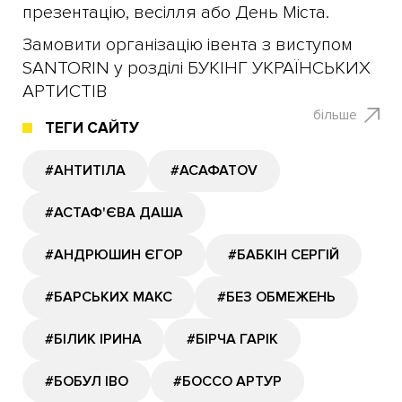
презентацію, весілля або День Міста.
Замовити організацію івента з виступом
SANTORIN у розділі БУКІНГ УКРАЇНСЬКИХ
АРТИСТІВ
більше
ТЕГИ САЙТУ
#АНТИТІЛА
#АСАФАТОV
#АСТАФ'ЄВА ДАША
#АНДРЮШИН ЄГОР
#БАБКІН СЕРГІЙ
#БАРСЬКИХ МАКС
#БЕЗ ОБМЕЖЕНЬ
#БІЛИК ІРИНА
#БІРЧА ГАРІК
#БОБУЛ ІВО
#БОССО АРТУР