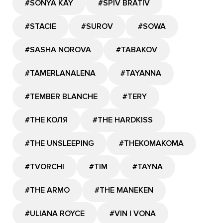
#SONYA KAY
#SPIV BRATIV
#STACIE
#SUROV
#SOWA
#SASHA NOROVA
#TABAKOV
#TAMERLANALENA
#TAYANNA
#TEMBER BLANCHE
#TERY
#THE КОЛЯ
#THE HARDKISS
#THE UNSLEEPING
#THEKOMAKOMA
#TVORCHI
#TIM
#TAYNA
#THE ARMO
#THE MANEKEN
#ULIANA ROYCE
#VIN I VONA