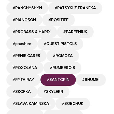
#PANCHYSHYN
#PATSYKI Z FRANEKA
#PIANOБОЙ
#POSITIFF
#PROBASS & HARDI
#PARFENIUK
#paashee
#QUEST PISTOLS
#RENIE CARES
#ROMOZA
#ROXOLANA
#RUMBERO'S
#RYTA RAY
#SANTORIN
#SHUMEI
#SKOFKA
#SKYLERR
#SLAVA KAMINSKA
#SOBCHUK