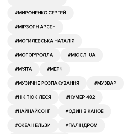
#МИРОНЕНКО СЕРГЕЙ
#МІРЗОЯН АРСЕН
#МОГИЛЕВСЬКА НАТАЛІЯ
#МОТОР'РОЛЛА
#МЮСЛІ UA
#М'ЯТА
#МЕРЧ
#МУЗИЧНЕ РОЗПАКУВАННЯ
#МУЗВАР
#НІКІТЮК ЛЕСЯ
#НУМЕР 482
#НАЙНАЙСОНҐ
#ОДИН В КАНОЕ
#ОКЕАН ЕЛЬЗИ
#ПАЛІНДРОМ