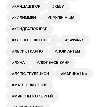
#КАЙДАШ ІГОР
#КЕБУ
#КИЛИММЕН
#КРУПІН МІША
#КОНДРАТЮК ІГОР
#КЛОПОТЕНКО ЄВГЕН
#Кажанна
#ЛЕСИК І КАРПО
#ЛОЇК АРТЕМ
#ЛУНА
#ЛЮЛЕНОВ ВАНЯ
#ЛЯПІС ТРУБЕЦКОЙ
#МАРИНА І Ко
#МАТВІЄНКО ТОНЯ
#МИРОНЕНКО СЕРГЕЙ