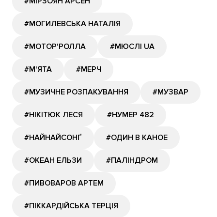
#МІРЗОЯН АРСЕН
#МОГИЛЕВСЬКА НАТАЛІЯ
#МОТОР'РОЛЛА
#МЮСЛІ UA
#М'ЯТА
#МЕРЧ
#МУЗИЧНЕ РОЗПАКУВАННЯ
#МУЗВАР
#НІКІТЮК ЛЕСЯ
#НУМЕР 482
#НАЙНАЙСОНҐ
#ОДИН В КАНОЕ
#ОКЕАН ЕЛЬЗИ
#ПАЛІНДРОМ
#ПИВОВАРОВ АРТЕМ
#ПІККАРДІЙСЬКА ТЕРЦІЯ