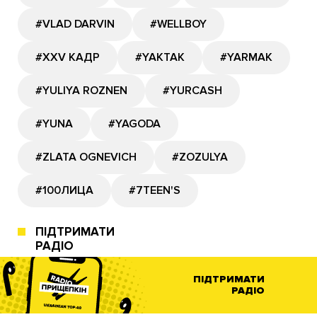
#VLAD DARVIN
#WELLBOY
#XXV КАДР
#YAKTAK
#YARMAK
#YULIYA ROZNEN
#YURCASH
#YUNA
#YAGODA
#ZLATA OGNEVICH
#ZOZULYA
#100ЛИЦА
#7TEEN'S
ПІДТРИМАТИ
РАДІО
ПІДТРИМАТИ
РАДІО