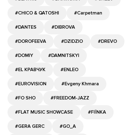
#CHICO & QATOSHI
#Carpetman
#DANTES
#DIBROVA
#DOROFEEVA
#DZIDZIO
#DREVO
#DOMIY
#DAMNITSKYI
#EL КРАВЧУК
#ENLEO
#EUROVISION
#Evgeny Khmara
#FO SHO
#FREEDOM-JAZZ
#FLAT MUSIC SHOWCASE
#FIЇNKA
#GERA GERC
#GО_A