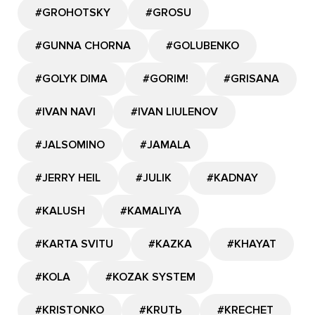
#GROHOTSKY
#GROSU
#GUNNA CHORNA
#GOLUBENKO
#GOLYK DIMA
#GORIM!
#GRISANA
#IVAN NAVI
#IVAN LIULENOV
#JALSOMINO
#JAMALA
#JERRY HEIL
#JULIK
#KADNAY
#KALUSH
#KAMALIYA
#KARTA SVITU
#KAZKA
#KHAYAT
#KOLA
#KOZAK SYSTEM
#KRISTONKO
#KRUTЬ
#KRECHET