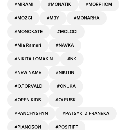
#MIRAMI
#MONATIK
#MORPHOM
#MOZGI
#MBY
#MONARHA
#MONOKATE
#MOLODI
#Mia Ramari
#NAVKA
#NIKITA LOMAKIN
#NK
#NEW NAME
#NIKITIN
#O.TORVALD
#ONUKA
#OPEN KIDS
#Oi FUSK
#PANCHYSHYN
#PATSYKI Z FRANEKA
#PIANOБОЙ
#POSITIFF