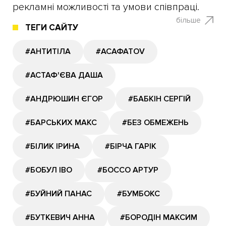
рекламні можливості та умови співпраці.
більше
ТЕГИ САЙТУ
#АНТИТІЛА
#АСАФАТОV
#АСТАФ'ЄВА ДАША
#АНДРЮШИН ЄГОР
#БАБКІН СЕРГІЙ
#БАРСЬКИХ МАКС
#БЕЗ ОБМЕЖЕНЬ
#БІЛИК ІРИНА
#БІРЧА ГАРІК
#БОБУЛ ІВО
#БОССО АРТУР
#БУЙНИЙ ПАНАС
#БУМБОКС
#БУТКЕВИЧ АННА
#БОРОДІН МАКСИМ