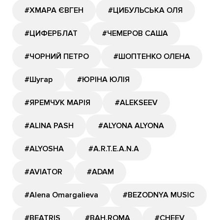
#ХМАРА ЄВГЕН
#ЦИБУЛЬСЬКА ОЛЯ
#ЦИФЕРБЛАТ
#ЧЕМЕРОВ САША
#ЧОРНИЙ ПЕТРО
#ШОПТЕНКО ОЛЕНА
#Шугар
#ЮРІНА ЮЛІЯ
#ЯРЕМЧУК МАРІЯ
#ALEKSEEV
#ALINA PASH
#ALYONA ALYONA
#ALYOSHA
#A.R.T.E.A.N.A
#AVIATOR
#ADAM
#Alena Omargalieva
#BEZODNYA MUSIC
#BEATRIS
#BAH.ROMA
#CHEEV