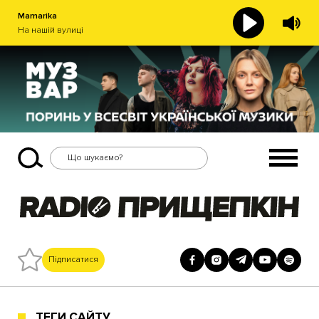
Mamarika
На нашій вулиці
Підписатися
ТЕГИ САЙТУ