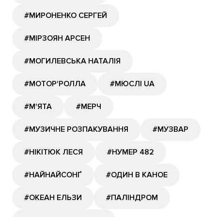
#МИРОНЕНКО СЕРГЕЙ
#МІРЗОЯН АРСЕН
#МОГИЛЕВСЬКА НАТАЛІЯ
#МОТОР'РОЛЛА
#МЮСЛІ UA
#М'ЯТА
#МЕРЧ
#МУЗИЧНЕ РОЗПАКУВАННЯ
#МУЗВАР
#НІКІТЮК ЛЕСЯ
#НУМЕР 482
#НАЙНАЙСОНҐ
#ОДИН В КАНОЕ
#ОКЕАН ЕЛЬЗИ
#ПАЛІНДРОМ