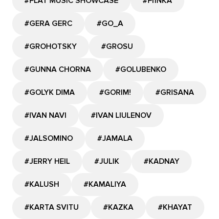
#FLAT MUSIC SHOWCASE
#FIЇNKA
#GERA GERC
#GО_A
#GROHOTSKY
#GROSU
#GUNNA CHORNA
#GOLUBENKO
#GOLYK DIMA
#GORIM!
#GRISANA
#IVAN NAVI
#IVAN LIULENOV
#JALSOMINO
#JAMALA
#JERRY HEIL
#JULIK
#KADNAY
#KALUSH
#KAMALIYA
#KARTA SVITU
#KAZKA
#KHAYAT