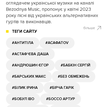
оглядачем української музики на каналі
Bezodnya Music, пропонує у квітні 2023
року пісні від українських альтернативних
гуртів та виконавців.
більше
ТЕГИ САЙТУ
#АНТИТІЛА
#АСАФАТОV
#АСТАФ'ЄВА ДАША
#АНДРЮШИН ЄГОР
#БАБКІН СЕРГІЙ
#БАРСЬКИХ МАКС
#БЕЗ ОБМЕЖЕНЬ
#БІЛИК ІРИНА
#БІРЧА ГАРІК
#БОБУЛ ІВО
#БОССО АРТУР