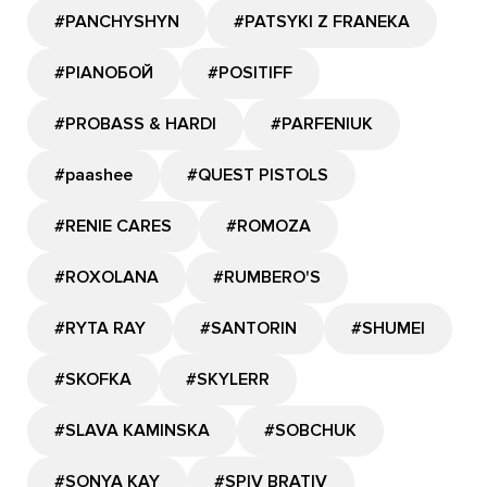
#PANCHYSHYN
#PATSYKI Z FRANEKA
#PIANOБОЙ
#POSITIFF
#PROBASS & HARDI
#PARFENIUK
#paashee
#QUEST PISTOLS
#RENIE CARES
#ROMOZA
#ROXOLANA
#RUMBERO'S
#RYTA RAY
#SANTORIN
#SHUMEI
#SKOFKA
#SKYLERR
#SLAVA KAMINSKA
#SOBCHUK
#SONYA KAY
#SPIV BRATIV