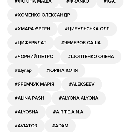
#ФОКІНА МАША
#ФRANKO
#ХАС
#ХОМЕНКО ОЛЕКСАНДР
#ХМАРА ЄВГЕН
#ЦИБУЛЬСЬКА ОЛЯ
#ЦИФЕРБЛАТ
#ЧЕМЕРОВ САША
#ЧОРНИЙ ПЕТРО
#ШОПТЕНКО ОЛЕНА
#Шугар
#ЮРІНА ЮЛІЯ
#ЯРЕМЧУК МАРІЯ
#ALEKSEEV
#ALINA PASH
#ALYONA ALYONA
#ALYOSHA
#A.R.T.E.A.N.A
#AVIATOR
#ADAM