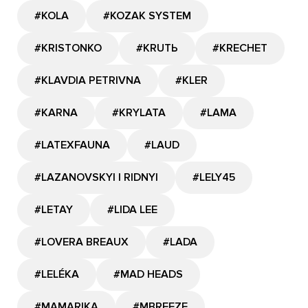
#KOLA
#KOZAK SYSTEM
#KRISTONKO
#KRUTЬ
#KRECHET
#KLAVDIA PETRIVNA
#KLER
#KARNA
#KRYLATA
#LAMA
#LATEXFAUNA
#LAUD
#LAZANOVSKYI I RIDNYI
#LELY45
#LETAY
#LIDA LEE
#LOVERA BREAUX
#LADA
#LELÉKA
#MAD HEADS
#MAMARIKA
#MBREEZE