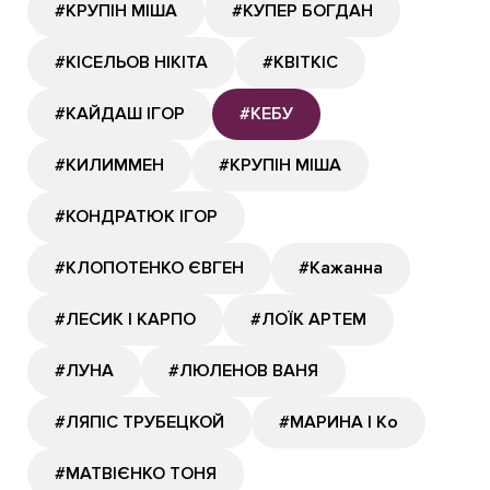
#КРУПІН МІША
#КУПЕР БОГДАН
#КІСЕЛЬОВ НІКІТА
#КВІТКІС
#КАЙДАШ ІГОР
#КЕБУ
#КИЛИММЕН
#КРУПІН МІША
#КОНДРАТЮК ІГОР
#КЛОПОТЕНКО ЄВГЕН
#Кажанна
#ЛЕСИК І КАРПО
#ЛОЇК АРТЕМ
#ЛУНА
#ЛЮЛЕНОВ ВАНЯ
#ЛЯПІС ТРУБЕЦКОЙ
#МАРИНА І Ко
#МАТВІЄНКО ТОНЯ