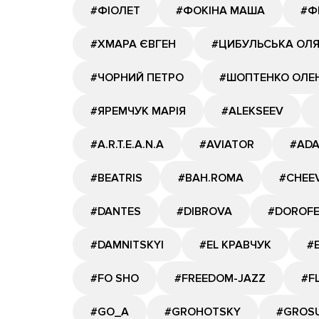
#ФІОЛЕТ
#ФОКІНА МАША
#Ф
#ХМАРА ЄВГЕН
#ЦИБУЛЬСЬКА ОЛ
#ЧОРНИЙ ПЕТРО
#ШОПТЕНКО ОЛЕ
#ЯРЕМЧУК МАРІЯ
#ALEKSEEV
#A.R.T.E.A.N.A
#AVIATOR
#AD
#BEATRIS
#BAH.ROMA
#CHEE
#DANTES
#DIBROVA
#DOROF
#DAMNITSKYI
#EL КРАВЧУК
#
#FO SHO
#FREEDOM-JAZZ
#F
#GО_A
#GROHOTSKY
#GROS