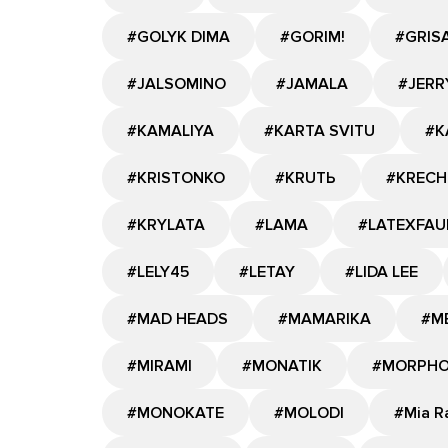
#GOLYK DIMA
#GORIM!
#GRIS
#JALSOMINO
#JAMALA
#JERR
#KAMALIYA
#KARTA SVITU
#K
#KRISTONKO
#KRUTЬ
#KRECH
#KRYLATA
#LAMA
#LATEXFAU
#LELY45
#LETAY
#LIDA LEE
#MAD HEADS
#MAMARIKA
#M
#MIRAMI
#MONATIK
#MORPH
#MONOKATE
#MOLODI
#Mia R