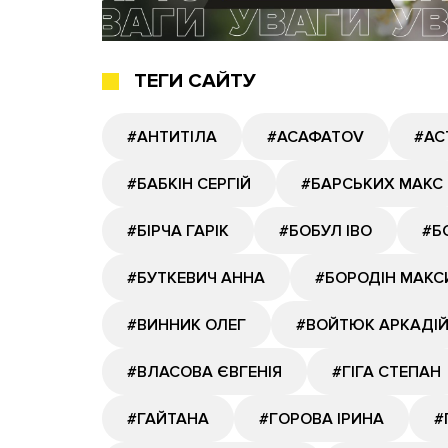
ТЕГИ САЙТУ
#АНТИТІЛА
#АСАФАТОV
#АС
#БАБКІН СЕРГІЙ
#БАРСЬКИХ МАКС
#БІРЧА ГАРІК
#БОБУЛ ІВО
#Б
#БУТКЕВИЧ АННА
#БОРОДІН МАКС
#ВИННИК ОЛЕГ
#ВОЙТЮК АРКАДІ
#ВЛАСОВА ЄВГЕНІЯ
#ГІГА СТЕПАН
#ГАЙТАНА
#ГОРОВА ІРИНА
#