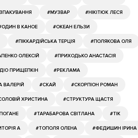
ОЗПАКУВАННЯ
#МУЗВАР
#НІКІТЮК ЛЕСЯ
#ОДИН В КАНОЕ
#ОКЕАН ЕЛЬЗИ
#ПІККАРДІЙСЬКА ТЕРЦІЯ
#ПОЛЯКОВА ОЛЯ
ПЕНКО ОЛЕКСІЙ
#ПРИХОДЬКО АНАСТАСІЯ
ДІО ПРИЩЕПКІН
#РЕКЛАМА
А ВАЛЕРІЙ
#СКАЙ
#СКОРПІОН РОМАН
СОЛОВІЙ ХРИСТИНА
#СТРУКТУРА ЩАСТЯ
ПОГАНЕ
#ТАРАБАРОВА СВІТЛАНА
#ТІК
ИТОРІЯ А
#ТОПОЛЯ ОЛЕНА
#ФЕДИШИН ІРИНА