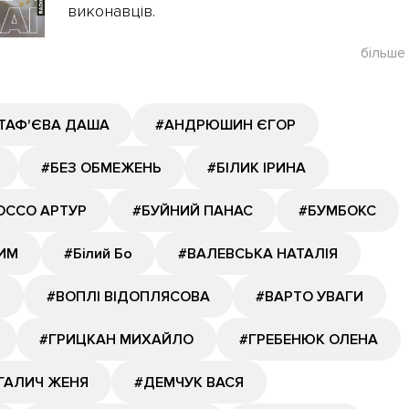
виконавців.
більше
ТАФ'ЄВА ДАША
#АНДРЮШИН ЄГОР
#БЕЗ ОБМЕЖЕНЬ
#БІЛИК ІРИНА
ОССО АРТУР
#БУЙНИЙ ПАНАС
#БУМБОКС
ИМ
#Білий Бо
#ВАЛЕВСЬКА НАТАЛІЯ
Й
#ВОПЛІ ВІДОПЛЯСОВА
#ВАРТО УВАГИ
#ГРИЦКАН МИХАЙЛО
#ГРЕБЕНЮК ОЛЕНА
ГАЛИЧ ЖЕНЯ
#ДЕМЧУК ВАСЯ