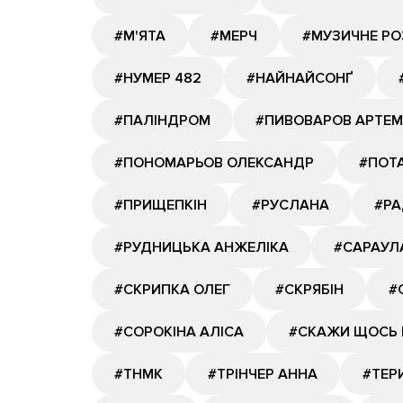
#М'ЯТА
#МЕРЧ
#МУЗИЧНЕ Р
#НУМЕР 482
#НАЙНАЙСОНҐ
#ПАЛІНДРОМ
#ПИВОВАРОВ АРТЕМ
#ПОНОМАРЬОВ ОЛЕКСАНДР
#ПОТА
#ПРИЩЕПКІН
#РУСЛАНА
#РА
#РУДНИЦЬКА АНЖЕЛІКА
#САРАУЛ
#СКРИПКА ОЛЕГ
#СКРЯБІН
#
#СОРОКІНА АЛІСА
#СКАЖИ ЩОСЬ 
#ТНМК
#ТРІНЧЕР АННА
#ТЕР