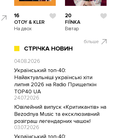
16
20
OTOY & KLER
FIЇNKA
На двох
Вівтар
більше
СТРІЧКА НОВИН
04.08.2026
Український топ-40:
Найактуальніші українські хіти
липня 2026 на Radio Прищепкін
TOP40 UA
24.07.2026
Ювілейний випуск «Критикантів» на
Bezodnya Music та ексклюзивний
розіграш легендарних чашок!
03.07.2026
Український топ-40: