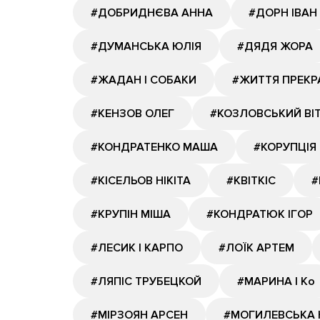
#ДОБРИДНЄВА АННА
#ДОРН ІВАН
#ДУМАНСЬКА ЮЛІЯ
#ДЯДЯ ЖОРА
#ЖАДАН І СОБАКИ
#ЖИТТЯ ПРЕКР
#КЕНЗОВ ОЛЕГ
#КОЗЛОВСЬКИЙ ВІ
#КОНДРАТЕНКО МАША
#КОРУПЦІЯ
#КІСЕЛЬОВ НІКІТА
#КВІТКІС
#
#КРУПІН МІША
#КОНДРАТЮК ІГОР
#ЛЕСИК І КАРПО
#ЛОЇК АРТЕМ
#ЛЯПІС ТРУБЕЦКОЙ
#МАРИНА І Ко
#МІРЗОЯН АРСЕН
#МОГИЛЕВСЬКА 