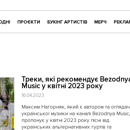
ОДНІ
ПРОЄКТИ
БУКІНГ АРТИСТІВ
МЕРЧ
РЕКЛА
КРИТИКАНТИ
НАЙНАЙСОНҐ
ВАРТО УВАГИ
ЖИТТЯ ПРЕКРАСНЕ
МУЗИЧНЕ РОЗПАКУВАННЯ
Треки, які рекомендує Bezodny
NEW NAME
Music у квітні 2023 року
СУЧАСНЕ УКРАЇНСЬКЕ КАРАОКЕ
16.04.2023
Максим Нагорняк, який є автором та огляда
української музики на каналі Bezodnya Music
пропонує у квітні 2023 року пісні від
українських альтернативних гуртів та