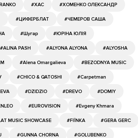
RANKO
#ХАС
#ХОМЕНКО ОЛЕКСАНДР
Я
#ЦИФЕРБЛАТ
#ЧЕМЕРОВ САША
НА
#Шугар
#ЮРІНА ЮЛІЯ
#ALINA PASH
#ALYONA ALYONA
#ALYOSHA
AM
#Alena Omargalieva
#BEZODNYA MUSIC
V
#CHICO & QATOSHI
#Carpetman
EEVA
#DZIDZIO
#DREVO
#DOMIY
ENLEO
#EUROVISION
#Evgeny Khmara
LAT MUSIC SHOWCASE
#FIЇNKA
#GERA GERC
U
#GUNNA CHORNA
#GOLUBENKO