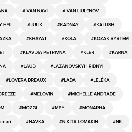
ANA
#IVAN NAVI
#IVAN LIULENOV
Y HEIL
#JULIK
#KADNAY
#KALUSH
AZKA
#KHAYAT
#KOLA
#KOZAK SYSTEM
ET
#KLAVDIA PETRIVNA
#KLER
#KARNA
NA
#LAUD
#LAZANOVSKYI I RIDNYI
#LOVERA BREAUX
#LADA
#LELÉKA
BREEZE
#MELOVIN
#MICHELLE ANDRADE
OM
#MOZGI
#MBY
#MONARHA
amari
#NAVKA
#NIKITA LOMAKIN
#NK