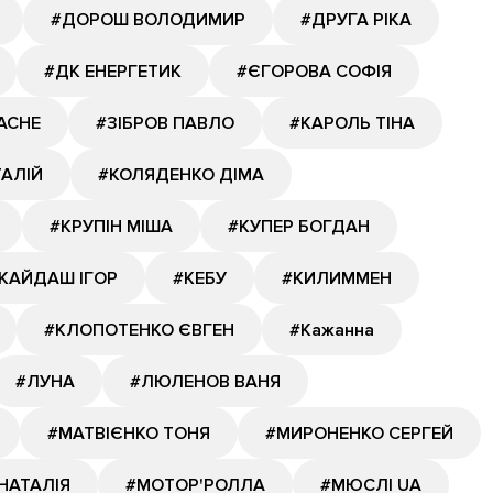
#ДОРОШ ВОЛОДИМИР
#ДРУГА РІКА
#ДК ЕНЕРГЕТИК
#ЄГОРОВА СОФІЯ
АСНЕ
#ЗІБРОВ ПАВЛО
#КАРОЛЬ ТІНА
ТАЛІЙ
#КОЛЯДЕНКО ДІМА
#КРУПІН МІША
#КУПЕР БОГДАН
КАЙДАШ ІГОР
#КЕБУ
#КИЛИММЕН
#КЛОПОТЕНКО ЄВГЕН
#Кажанна
#ЛУНА
#ЛЮЛЕНОВ ВАНЯ
#МАТВІЄНКО ТОНЯ
#МИРОНЕНКО СЕРГЕЙ
НАТАЛІЯ
#МОТОР'РОЛЛА
#МЮСЛІ UA