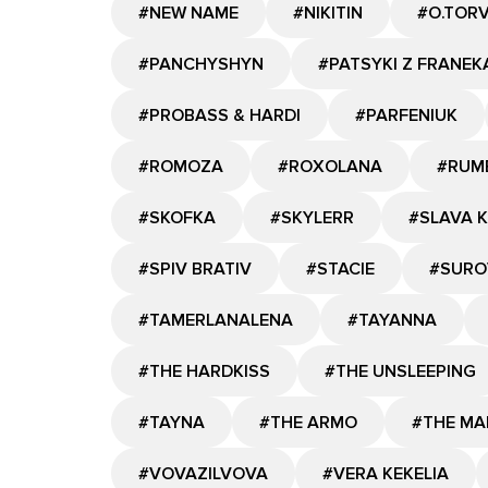
#NEW NAME
#NIKITIN
#O.TOR
#PANCHYSHYN
#PATSYKI Z FRANEK
#PROBASS & HARDI
#PARFENIUK
#ROMOZA
#ROXOLANA
#RUM
#SKOFKA
#SKYLERR
#SLAVA 
#SPIV BRATIV
#STACIE
#SURO
#TAMERLANALENA
#TAYANNA
#THE HARDKISS
#THE UNSLEEPING
#TAYNA
#THE ARMO
#THE MA
#VOVAZILVOVA
#VERA KEKELIA