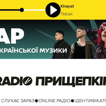
Khayat
Герци
 СЛУХАЄ ЗАРАЗ
ONLINE РАДІО
ІДЕНТИФІКАТО