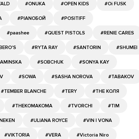
VALD
#ONUKA
#OPEN KIDS
#Oi FUSK
A
#PIANOБОЙ
#POSITIFF
#paashee
#QUEST PISTOLS
#RENIE CARES
BERO'S
#RYTA RAY
#SANTORIN
#SHUMEI
KAMINSKA
#SOBCHUK
#SONYA KAY
V
#SOWA
#SASHA NOROVA
#TABAKOV
#TEMBER BLANCHE
#TERY
#THE КОЛЯ
#THEKOMAKOMA
#TVORCHI
#TIM
NEKEN
#ULIANA ROYCE
#VIN I VONA
#VIKTORIA
#VERA
#Victoria Niro