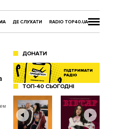
МА
ДЕ СЛУХАТИ
RADIO TOP40.UA
ДОНАТИ
ПІДТРИМАТИ
РАДІО
a
ТОП-40 СЬОГОДНІ
чем
,